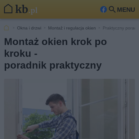
MENU
Fa
Szu
ceb
kaj
Okna i drzwi
Montaż i regulacja okien
Praktyczny poradn
ook
Montaż okien krok po
kroku -
poradnik praktyczny