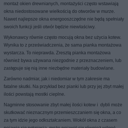
montaż okien drewnianych, montażyści często wstawiają
okna niedostosowane wielkością do otworów w murze.
Nawet najlepsze okna energooszczędne nie będą spełniały
swoich funkcji jeśli otwór będzie niewłaściwy.
Wykonawcy równie często mocują okna bez użycia kotew.
Wynika to z przeświadczenia, że sama pianka montażowa
wystarcza. To nieprawda. Zresztą pianka montażowa
również bywa używana niezgodnie z przeznaczeniem, lub
zastępuje się nią inne niezbędne materiały budowlane.
Zarówno nadmiar, jak i niedomiar w tym zakresie ma
fatalne skutki. Na przykład bez pianki lub przy jej zbyt małej
ilości powstają mostki cieplne.
Nagminne stosowanie zbyt małej ilości kotew i dybli może
skutkować nieznacznym przemieszczaniem się okna, a co
za tym idzie jego odkształcaniem. Wokół okna z czasem
pojawią się pęknięcia, może pojawić się również wilgoć.