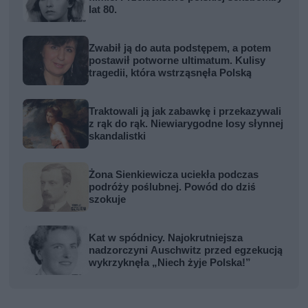
lat 80.
Zwabił ją do auta podstępem, a potem
postawił potworne ultimatum. Kulisy
tragedii, która wstrząsnęła Polską
Traktowali ją jak zabawkę i przekazywali
z rąk do rąk. Niewiarygodne losy słynnej
skandalistki
Żona Sienkiewicza uciekła podczas
podróży poślubnej. Powód do dziś
szokuje
Kat w spódnicy. Najokrutniejsza
nadzorczyni Auschwitz przed egzekucją
wykrzyknęła „Niech żyje Polska!”