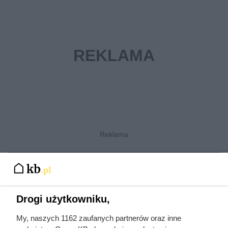
Czynniki wpływające na grubość izolacji
Drogi użytkowniku,
Współczynnik przenikania ciepła w budynku i
przewodnictwo cieplne materiałów izolacyjnych
My, naszych 1162 zaufanych partnerów oraz inne