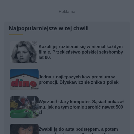
Najpopularniejsze w tej chwili
Kazali jej rozbierać się w niemal każdym
filmie. Przekleństwo polskiej seksbomby
lat 80.
Jedna z najlepszych kaw premium w
promocji. Błyskawicznie znika z półek
Wyrzucił stary komputer. Sąsiad pokazał
mu, jak na tym złomie zarobić nawet 500
zł
Zwabił ją do auta podstępem, a potem