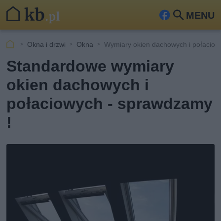
MENU
Fa
Szu
ceb
kaj
Okna i drzwi
Okna
Wymiary okien dachowych i połaciow
ook
Standardowe wymiary
okien dachowych i
połaciowych - sprawdzamy
!