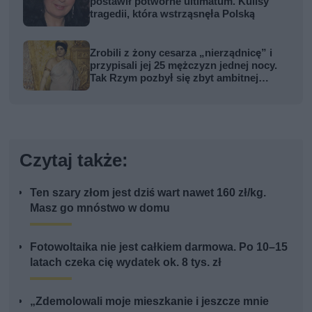
postawił potworne ultimatum. Kulisy
tragedii, która wstrząsnęła Polską
Zrobili z żony cesarza „nierządnicę” i
przypisali jej 25 mężczyzn jednej nocy.
Tak Rzym pozbył się zbyt ambitnej
kobiety
Czytaj także:
Ten szary złom jest dziś wart nawet 160 zł/kg.
Masz go mnóstwo w domu
Fotowoltaika nie jest całkiem darmowa. Po 10–15
latach czeka cię wydatek ok. 8 tys. zł
„Zdemolowali moje mieszkanie i jeszcze mnie