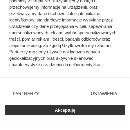
podmioty z Grupy KB.pl uzyskujemy dostęp i
dlaczego
przechowujemy informacje na urządzeniu oraz
przetwarzamy dane osobowe, takie jak unikalne
identyfikatory, standardowe informacje wysyłane przez
urządzenie czy dane przeglądania w celu zapewniania
spersonalizowanych reklam, wybór spersonalizowanych
treści, pomiar reklam i treści, badanie odbiorców oraz
ulepszanie usług. Za zgodą Użytkownika my i Zaufani
Partnerzy możemy używać dokładnych danych
geolokalizacyjnych oraz aktywnie skanować
charakterystykę urządzenia do celów identyfikacji.
Ponieważ cenimy Twoją prywatność, prosimy o zgodę na
korzystanie z tych technologii poprzez kliknięcie
„Akceptuję”. Zgoda jest dobrowolna i zawsze możesz ją
zmienić/wycofać klikając przycisk ustawień prywatności
PARTNERZY
USTAWIENIA
znajdujący się w lewym dolnym rogu strony. Niektóre
rodzaje przetwarzania danych nie wymagają zgody
użytkownika, ale masz prawo sprzeciwić się takiemu
Akceptuję
przetwarzaniu. Preferencje będą miały zastosowania tylko
Doprowadził do śmierci większej
na tej witrynie.
liczby ludzi niż Hitler i Stalin