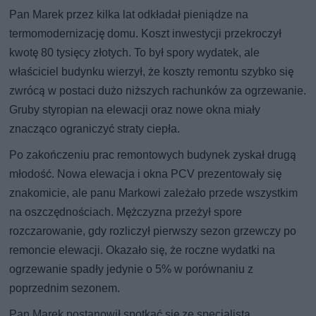
Pan Marek przez kilka lat odkładał pieniądze na
termomodernizację domu. Koszt inwestycji przekroczył
kwotę 80 tysięcy złotych. To był spory wydatek, ale
właściciel budynku wierzył, że koszty remontu szybko się
zwrócą w postaci dużo niższych rachunków za ogrzewanie.
Gruby styropian na elewacji oraz nowe okna miały
znacząco ograniczyć straty ciepła.
Po zakończeniu prac remontowych budynek zyskał drugą
młodość. Nowa elewacja i okna PCV prezentowały się
znakomicie, ale panu Markowi zależało przede wszystkim
na oszczędnościach. Mężczyzna przeżył spore
rozczarowanie, gdy rozliczył pierwszy sezon grzewczy po
remoncie elewacji. Okazało się, że roczne wydatki na
ogrzewanie spadły jedynie o 5% w porównaniu z
poprzednim sezonem.
Pan Marek postanowił spotkać się ze specjalistą