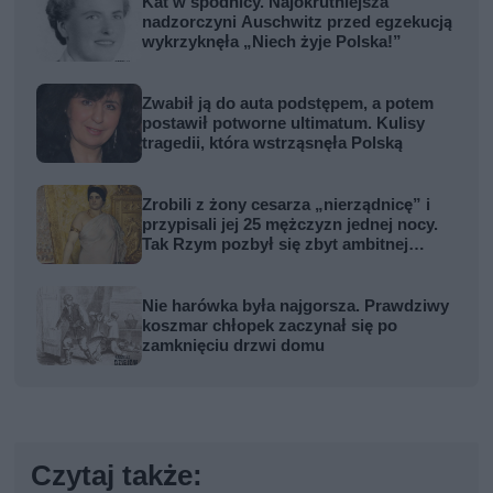
Kat w spódnicy. Najokrutniejsza
nadzorczyni Auschwitz przed egzekucją
wykrzyknęła „Niech żyje Polska!”
Zwabił ją do auta podstępem, a potem
postawił potworne ultimatum. Kulisy
tragedii, która wstrząsnęła Polską
Zrobili z żony cesarza „nierządnicę” i
przypisali jej 25 mężczyzn jednej nocy.
Tak Rzym pozbył się zbyt ambitnej
kobiety
Nie harówka była najgorsza. Prawdziwy
koszmar chłopek zaczynał się po
zamknięciu drzwi domu
Czytaj także: