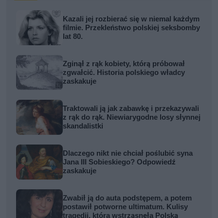
Kazali jej rozbierać się w niemal każdym
filmie. Przekleństwo polskiej seksbomby
lat 80.
Zginął z rąk kobiety, którą próbował
zgwałcić. Historia polskiego władcy
zaskakuje
Traktowali ją jak zabawkę i przekazywali
z rąk do rąk. Niewiarygodne losy słynnej
skandalistki
Dlaczego nikt nie chciał poślubić syna
Jana III Sobieskiego? Odpowiedź
zaskakuje
Zwabił ją do auta podstępem, a potem
postawił potworne ultimatum. Kulisy
tragedii, która wstrząsnęła Polską