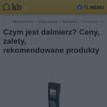
MENU
Fa
Szu
ceb
kaj
Wykończenie
Złota rączka
Narzędzia
Dalmierze: ceny
ook
Czym jest dalmierz? Ceny,
zalety,
rekomendowane produkty