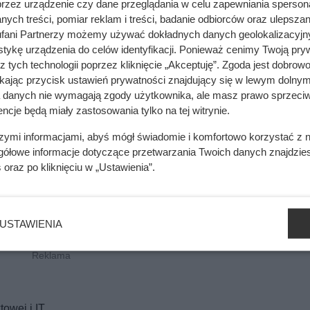
przez urządzenie czy dane przeglądania w celu zapewniania sperson
ych treści, pomiar reklam i treści, badanie odbiorców oraz ulepszan
fani Partnerzy możemy używać dokładnych danych geolokalizacyjn
tykę urządzenia do celów identyfikacji. Ponieważ cenimy Twoją pry
z tych technologii poprzez kliknięcie „Akceptuję”. Zgoda jest dobro
ikając przycisk ustawień prywatności znajdujący się w lewym dolnym
a danych nie wymagają zgody użytkownika, ale masz prawo sprzeciw
ncje będą miały zastosowania tylko na tej witrynie.
szymi informacjami, abyś mógł świadomie i komfortowo korzystać z
gółowe informacje dotyczące przetwarzania Twoich danych znajdzi
s
oraz po kliknięciu w „Ustawienia”.
USTAWIENIA
owej i IT.