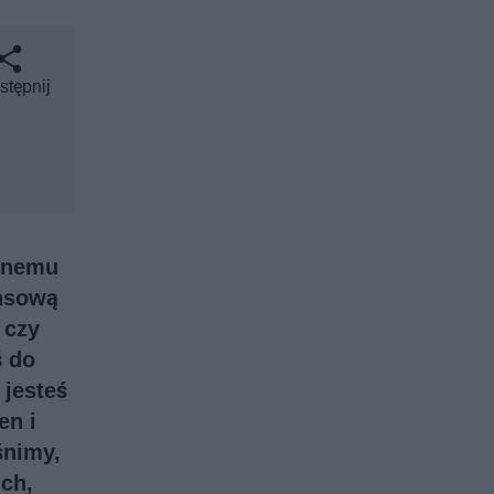
stępnij
awnemu
ansową
, czy
ś do
 jesteś
en i
śnimy,
ich,