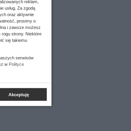
alizowanych reklam,
ie usług. Za zgodą
ych oraz aktywnie
watność, prosimy o
wolna i zawsze możesz
 rogu strony. Niektóre
ić się takiemu
 naszych serwisów
esz w
Polityce
Akceptuję