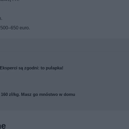
h.
: 500–650 euro.
Eksperci są zgodni: to pułapka!
et 160 zł/kg. Masz go mnóstwo w domu
ne