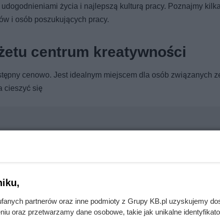
dogodnieniami życia i najlepszą kulturą pracy. Poznajmy kilka
ów i osób poszukujących pracy.
dżetu centrum kreatywności
zystępny cenowo. Jest idealnym miejscem dla osób związanych z
a cieszyć się
ze rachunki. Największą różnicę poczuł już pierwszego dnia
iku,
fanych partnerów oraz inne podmioty z Grupy KB.pl uzyskujemy do
wę. Wystarczy 2 cm zamiast 17 cm
niu oraz przetwarzamy dane osobowe, takie jak unikalne identyfikat