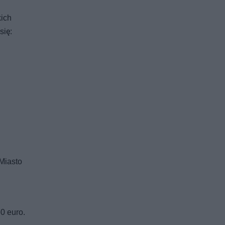
kich
się:
 Miasto
0 euro.