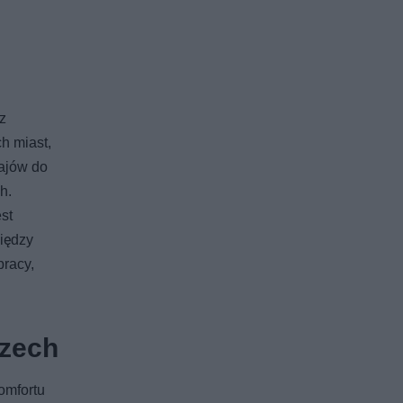
z
h miast,
rajów do
h.
st
iędzy
racy,
czech
omfortu