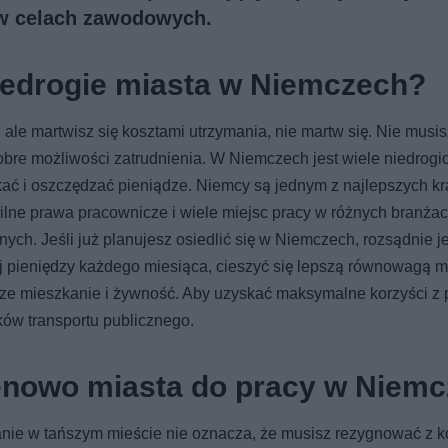
 w celach zawodowych.
iedrogie miasta w Niemczech?
 ale martwisz się kosztami utrzymania, nie martw się. Nie musis
bre możliwości zatrudnienia. W Niemczech jest wiele niedrogic
ać i oszczędzać pieniądze. Niemcy są jednym z najlepszych k
ilne prawa pracownicze i wiele miejsc pracy w różnych branżac
ych. Jeśli już planujesz osiedlić się w Niemczech, rozsądnie je
j pieniędzy każdego miesiąca, cieszyć się lepszą równowagą m
e mieszkanie i żywność. Aby uzyskać maksymalne korzyści z p
dków transportu publicznego.
cenowo miasta do pracy w Niem
anie w tańszym mieście nie oznacza, że musisz rezygnować z k