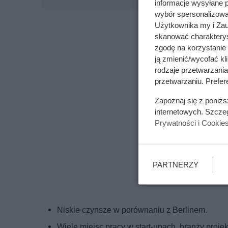
informacje wysyłane 
wybór spersonalizowan
Użytkownika my i Zau
skanować charakterys
zgodę na korzystanie 
ją zmienić/wycofać kl
rodzaje przetwarzani
przetwarzaniu. Prefere
Zapoznaj się z poniż
internetowych. Szcze
Prywatności i Cookie
PARTNERZY
Niskie czynsze w porównaniu z Berlinem.
Wiele miejsc pracy w start-upach, branży projekt