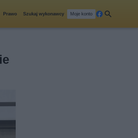
Prawo
Szukaj wykonawcy
Moje konto
Fa
Szu
ceb
kaj
ook
ie