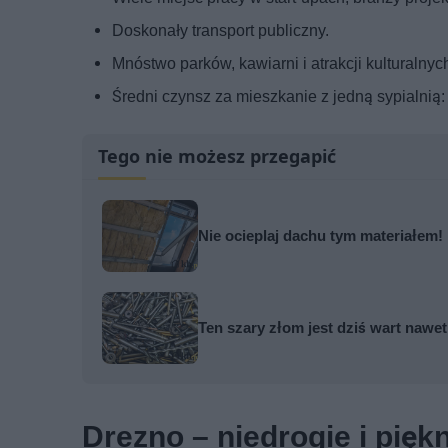
Doskonały transport publiczny.
Mnóstwo parków, kawiarni i atrakcji kulturalnyc
Średni czynsz za mieszkanie z jedną sypialnią
Tego nie możesz przegapić
Nie ocieplaj dachu tym materiałem! 
Ten szary złom jest dziś wart naw
Drezno – niedrogie i pięk