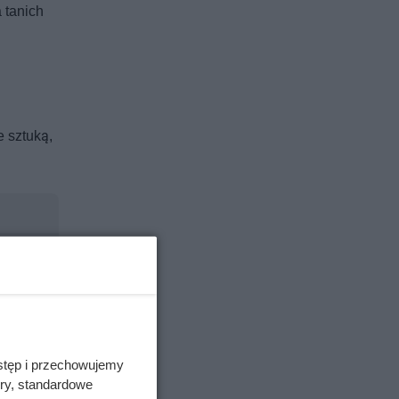
 tanich
e sztuką,
stęp i przechowujemy
ory, standardowe