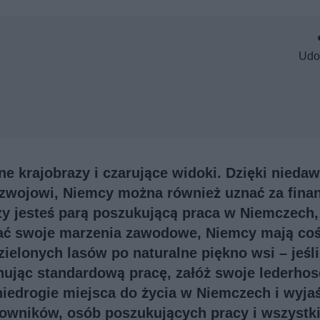
Udo
ne krajobrazy i czarujące widoki. Dzięki nied
rozwojowi, Niemcy można również uznać za fin
zy jesteś parą poszukującą
praca w Niemczech
ać swoje marzenia zawodowe, Niemcy mają co
elonych lasów po naturalne piękno wsi – jeśli
ując standardową pracę, załóż swoje lederhos
niedrogie miejsca do życia w Niemczech i wyja
acowników, osób poszukujących pracy i wszystk