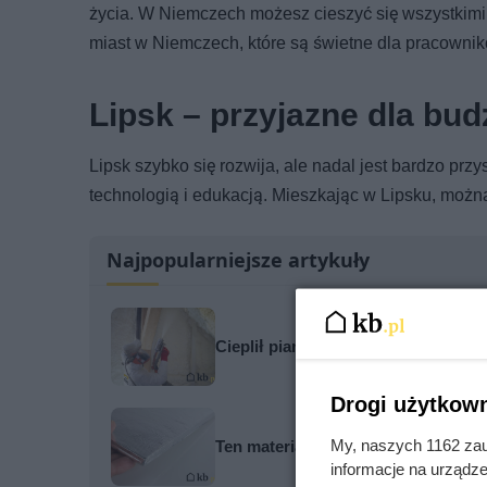
życia. W Niemczech możesz cieszyć się wszystkimi u
miast w Niemczech, które są świetne dla pracownik
Lipsk – przyjazne dla bu
Lipsk szybko się rozwija, ale nadal jest bardzo pr
technologią i edukacją. Mieszkając w Lipsku, możn
Najpopularniejsze artykuły
Cieplił pianą PUR bo liczył na niżs
Drogi użytkown
My, naszych 1162 zau
Ten materiał bije styropian na gło
informacje na urządze