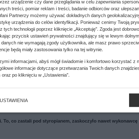
przez urządzenie czy dane przeglądania w celu zapewniania sperson
ych treści, pomiar reklam i treści, badanie odbiorców oraz ulepszan
ane duże donice ogrodowe?
fani Partnerzy możemy używać dokładnych danych geolokalizacyjn
tykę urządzenia do celów identyfikacji. Ponieważ cenimy Twoją pry
z tych technologii poprzez kliknięcie „Akceptuję”. Zgoda jest dobro
oryginalnych rozwiązań, także jeśli chodzi o
duże donice og
ikając przycisk ustawień prywatności znajdujący się w lewym dolnym
i kolorów, a także materiałów, z jakich zostały wykonane.
Doni
a danych nie wymagają zgody użytkownika, ale masz prawo sprzeciw
ukowane z następujących materiałów:
ncje będą miały zastosowania tylko na tej witrynie.
szymi informacjami, abyś mógł świadomie i komfortowo korzystać z
gółowe informacje dotyczące przetwarzania Twoich danych znajdzi
s
oraz po kliknięciu w „Ustawienia”.
po kilku miesiącach. Zabrakło jednego zabezpieczenia
USTAWIENIA
cji. To, co zastali pod styropianem, zaskoczyło nawet wykonawcę