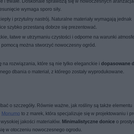
 i trwałe. Doskonale sprawdzą się w nowoczesnych aranżacja
zesunięcie wymaga sporo siły.
epły i przytulny nastrój. Naturalne materiały wymagają jednak
ice szybko przestaną dobrze się prezentować.
kkie, łatwe w utrzymaniu czystości i odporne na warunki atmosf
ich pomocą można stworzyć nowoczesny ogród.
na rozwiązania, które są nie tylko eleganckie i
dopasowane d
lnego dbania o materiał, z którego zostały wyprodukowane.
e
dbać o szczegóły. Równie ważne, jak rośliny są także elementu
e
Monumo
to z marek, która specjalizuje się w projektowaniu i p
wysokiej jakości materiałów.
Minimalistyczne donice
o prosty
 się w otoczeniu nowoczesnego ogrodu.