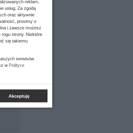
alizowanych reklam,
ie usług. Za zgodą
ych oraz aktywnie
watność, prosimy o
wolna i zawsze możesz
rodowe
.
 rogu strony. Niektóre
ce
ić się takiemu
 naszych serwisów
esz w
Polityce
Akceptuję