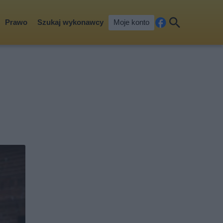
Prawo
Szukaj wykonawcy
Moje konto
Fa
Szu
ceb
kaj
ook