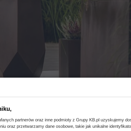
iku,
fanych partnerów oraz inne podmioty z Grupy KB.pl uzyskujemy do
niu oraz przetwarzamy dane osobowe, takie jak unikalne identyfikat
eriału donic podkreśli charakter przestrzeni i roślin