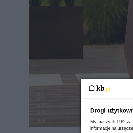
Drogi użytkown
My, naszych 1162 zau
informacje na urządze
Odpowiedni dobór stylu i mat