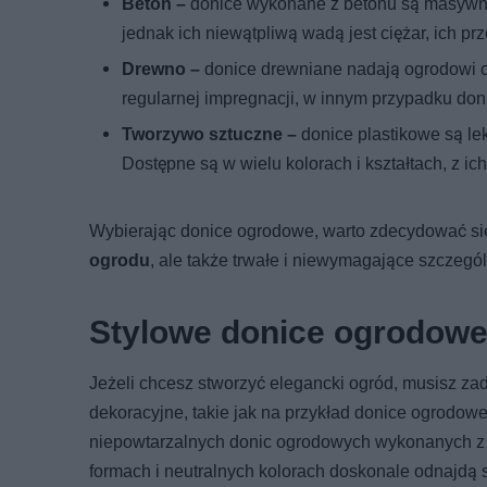
Beton –
donice wykonane z betonu są masywne
jednak ich niewątpliwą wadą jest ciężar, ich pr
Drewno –
donice drewniane nadają ogrodowi ci
regularnej impregnacji, w innym przypadku don
Tworzywo sztuczne –
donice plastikowe są le
Dostępne są w wielu kolorach i kształtach, z 
Wybierając donice ogrodowe, warto zdecydować się 
ogrodu
, ale także trwałe i niewymagające szczegó
Stylowe donice ogrodow
Jeżeli chcesz stworzyć elegancki ogród, musisz za
dekoracyjne, takie jak na przykład donice ogrodow
niepowtarzalnych donic ogrodowych wykonanych z 
formach i neutralnych kolorach doskonale odnajdą