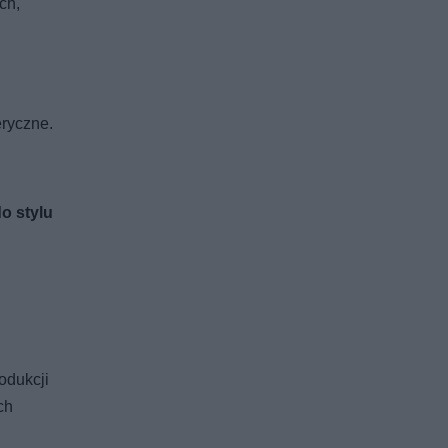
ch,
eryczne.
o stylu
rodukcji
ch