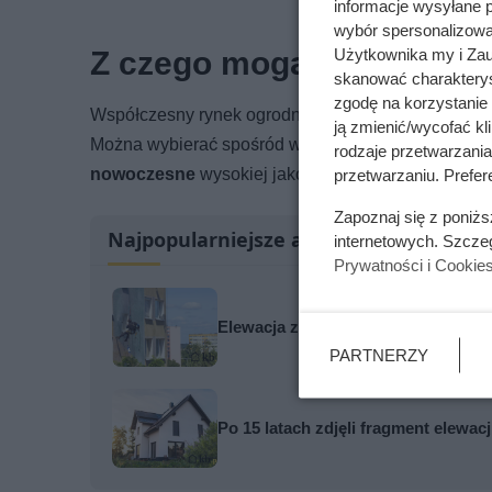
informacje wysyłane 
wybór spersonalizowan
Z czego mogą być wykon
Użytkownika my i Zau
skanować charakterys
zgodę na korzystanie 
Współczesny rynek ogrodniczy dostarcza nam wielu 
ją zmienić/wycofać kl
Można wybierać spośród wielu rozmiarów, kształtów 
rodzaje przetwarzani
nowoczesne
wysokiej jakości najczęściej są prod
przetwarzaniu. Prefere
Zapoznaj się z poniż
Najpopularniejsze artykuły
internetowych. Szcze
Prywatności i Cookie
Elewacja znów zrobiła się zielona 
PARTNERZY
Po 15 latach zdjęli fragment elewa