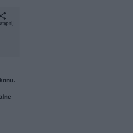
stępnij
lkonu.
alne