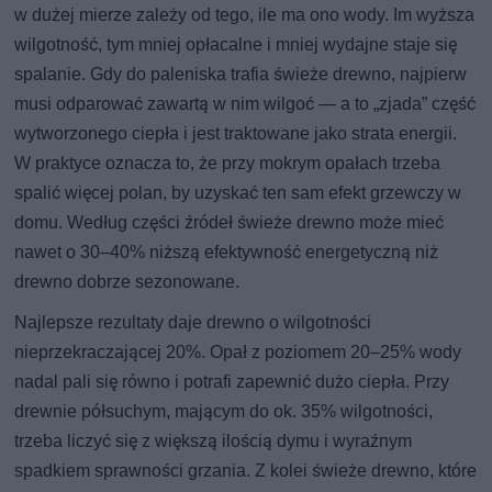
w dużej mierze zależy od tego, ile ma ono wody. Im wyższa
wilgotność, tym mniej opłacalne i mniej wydajne staje się
spalanie. Gdy do paleniska trafia świeże drewno, najpierw
musi odparować zawartą w nim wilgoć — a to „zjada” część
wytworzonego ciepła i jest traktowane jako strata energii.
W praktyce oznacza to, że przy mokrym opałach trzeba
spalić więcej polan, by uzyskać ten sam efekt grzewczy w
domu. Według części źródeł świeże drewno może mieć
nawet o 30–40% niższą efektywność energetyczną niż
drewno dobrze sezonowane.
Najlepsze rezultaty daje drewno o wilgotności
nieprzekraczającej 20%. Opał z poziomem 20–25% wody
nadal pali się równo i potrafi zapewnić dużo ciepła. Przy
drewnie półsuchym, mającym do ok. 35% wilgotności,
trzeba liczyć się z większą ilością dymu i wyraźnym
spadkiem sprawności grzania. Z kolei świeże drewno, które