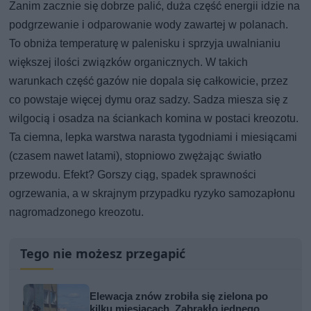
Zanim zacznie się dobrze palić, duża część energii idzie na
podgrzewanie i odparowanie wody zawartej w polanach.
To obniża temperaturę w palenisku i sprzyja uwalnianiu
większej ilości związków organicznych. W takich
warunkach część gazów nie dopala się całkowicie, przez
co powstaje więcej dymu oraz sadzy. Sadza miesza się z
wilgocią i osadza na ściankach komina w postaci kreozotu.
Ta ciemna, lepka warstwa narasta tygodniami i miesiącami
(czasem nawet latami), stopniowo zwężając światło
przewodu. Efekt? Gorszy ciąg, spadek sprawności
ogrzewania, a w skrajnym przypadku ryzyko samozapłonu
nagromadzonego kreozotu.
Tego nie możesz przegapić
Elewacja znów zrobiła się zielona po
kilku miesiącach. Zabrakło jednego