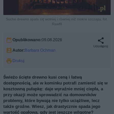
Suche drewno spala się wolniej i równiej niż mokre szczapy, fot.
Rawf8
Opublikowano:
09.08.2026
Udostępnij
Autor:
Barbara Ochman
Drukuj
Świeżo ścięte drewno kusi ceną i łatwą
dostępnością, ale w kominku potrafi zamienić się w
kosztowną pułapkę: daje wyraźnie mniej ciepła, a
przy okazji może sprowadzić na domowników
problemy, które bywają nie tylko uciążliwe, lecz
także groźne. Wiesz, jak drastycznie spada jego
wartość opałowa, gdy jest jeszcze wilgotne?