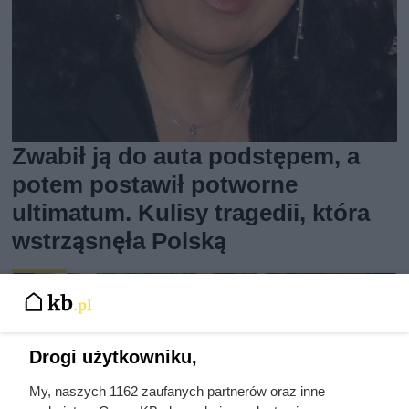
Zwabił ją do auta podstępem, a
potem postawił potworne
ultimatum. Kulisy tragedii, która
wstrząsnęła Polską
Drogi użytkowniku,
My, naszych 1162 zaufanych partnerów oraz inne