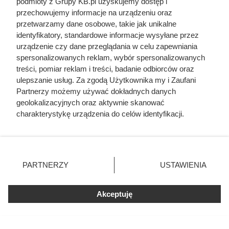
podmioty z Grupy KB.pl uzyskujemy dostęp i
przechowujemy informacje na urządzeniu oraz
przetwarzamy dane osobowe, takie jak unikalne
identyfikatory, standardowe informacje wysyłane przez
urządzenie czy dane przeglądania w celu zapewniania
spersonalizowanych reklam, wybór spersonalizowanych
treści, pomiar reklam i treści, badanie odbiorców oraz
Ten gatunek drewna daje
ulepszanie usług. Za zgodą Użytkownika my i Zaufani
Partnerzy możemy używać dokładnych danych
najwięcej ciepła, a Polacy rzadko
geolokalizacyjnych oraz aktywnie skanować
go kupują. Prawdziwy król
charakterystykę urządzenia do celów identyfikacji.
kaloryczności
Ponieważ cenimy Twoją prywatność, prosimy o zgodę na
korzystanie z tych technologii poprzez kliknięcie
„Akceptuję”. Zgoda jest dobrowolna i zawsze możesz ją
zmienić/wycofać klikając przycisk ustawień prywatności
PARTNERZY
USTAWIENIA
znajdujący się w lewym dolnym rogu strony. Niektóre
rodzaje przetwarzania danych nie wymagają zgody
użytkownika, ale masz prawo sprzeciwić się takiemu
Akceptuję
przetwarzaniu. Preferencje będą miały zastosowania tylko
na tej witrynie.