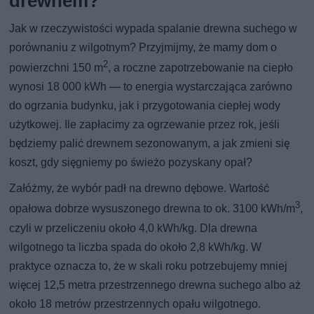
drewnem?
Jak w rzeczywistości wypada spalanie drewna suchego w
porównaniu z wilgotnym? Przyjmijmy, że mamy dom o
2
powierzchni 150 m
, a roczne zapotrzebowanie na ciepło
wynosi 18 000 kWh — to energia wystarczająca zarówno
do ogrzania budynku, jak i przygotowania ciepłej wody
użytkowej. Ile zapłacimy za ogrzewanie przez rok, jeśli
będziemy palić drewnem sezonowanym, a jak zmieni się
koszt, gdy sięgniemy po świeżo pozyskany opał?
Załóżmy, że wybór padł na drewno dębowe. Wartość
3
opałowa dobrze wysuszonego drewna to ok. 3100 kWh/m
,
czyli w przeliczeniu około 4,0 kWh/kg. Dla drewna
wilgotnego ta liczba spada do około 2,8 kWh/kg. W
praktyce oznacza to, że w skali roku potrzebujemy mniej
więcej 12,5 metra przestrzennego drewna suchego albo aż
około 18 metrów przestrzennych opału wilgotnego.