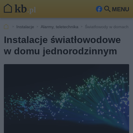
MENU
Fa
Szu
ceb
kaj
Instalacje
Alarmy, teletechnika
Światłowody w domach j
ook
Instalacje światłowodowe
w domu jednorodzinnym