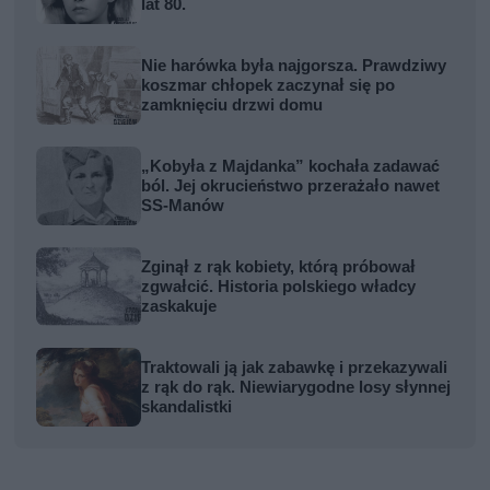
lat 80.
Nie harówka była najgorsza. Prawdziwy
koszmar chłopek zaczynał się po
zamknięciu drzwi domu
„Kobyła z Majdanka” kochała zadawać
ból. Jej okrucieństwo przerażało nawet
SS-Manów
Zginął z rąk kobiety, którą próbował
zgwałcić. Historia polskiego władcy
zaskakuje
Traktowali ją jak zabawkę i przekazywali
z rąk do rąk. Niewiarygodne losy słynnej
skandalistki