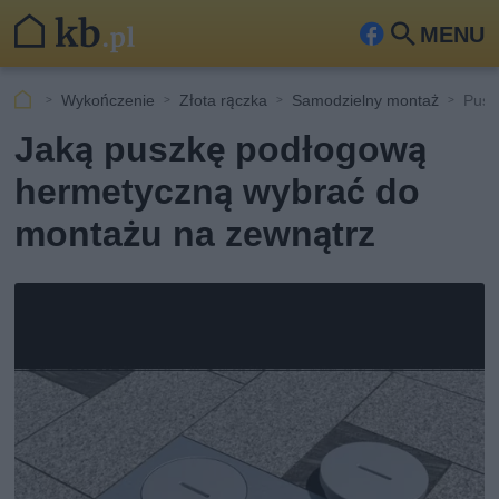
MENU
Fa
Szu
ceb
kaj
Wykończenie
Złota rączka
Samodzielny montaż
Pusz
ook
Jaką puszkę podłogową
hermetyczną wybrać do
montażu na zewnątrz