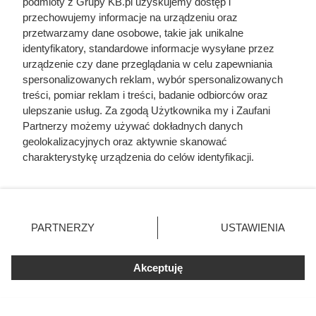
podmioty z Grupy KB.pl uzyskujemy dostęp i
Kat w spódnicy. Najokrutniejsza
przechowujemy informacje na urządzeniu oraz
nadzorczyni Auschwitz przed
przetwarzamy dane osobowe, takie jak unikalne
identyfikatory, standardowe informacje wysyłane przez
egzekucją wykrzyknęła „Niech
urządzenie czy dane przeglądania w celu zapewniania
żyje Polska!”
spersonalizowanych reklam, wybór spersonalizowanych
treści, pomiar reklam i treści, badanie odbiorców oraz
ulepszanie usług. Za zgodą Użytkownika my i Zaufani
Partnerzy możemy używać dokładnych danych
geolokalizacyjnych oraz aktywnie skanować
charakterystykę urządzenia do celów identyfikacji.
Ponieważ cenimy Twoją prywatność, prosimy o zgodę na
korzystanie z tych technologii poprzez kliknięcie
„Akceptuję”. Zgoda jest dobrowolna i zawsze możesz ją
zmienić/wycofać klikając przycisk ustawień prywatności
PARTNERZY
USTAWIENIA
znajdujący się w lewym dolnym rogu strony. Niektóre
rodzaje przetwarzania danych nie wymagają zgody
użytkownika, ale masz prawo sprzeciwić się takiemu
Akceptuję
przetwarzaniu. Preferencje będą miały zastosowania tylko
na tej witrynie.
Doprowadził do śmierci większej