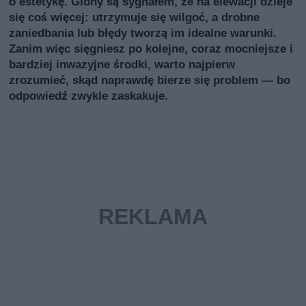
o estetykę. Glony są sygnałem, że na elewacji dzieje
się coś więcej: utrzymuje się wilgoć, a drobne
zaniedbania lub błędy tworzą im idealne warunki.
Zanim więc sięgniesz po kolejne, coraz mocniejsze i
bardziej inwazyjne środki, warto najpierw
zrozumieć, skąd naprawdę bierze się problem — bo
odpowiedź zwykle zaskakuje.