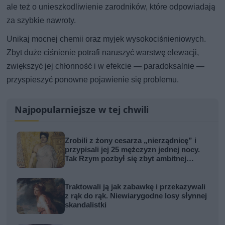
ale też o unieszkodliwienie zarodników, które odpowiadają
za szybkie nawroty.
Unikaj mocnej chemii oraz myjek wysokociśnieniowych.
Zbyt duże ciśnienie potrafi naruszyć warstwę elewacji,
zwiększyć jej chłonność i w efekcie — paradoksalnie —
przyspieszyć ponowne pojawienie się problemu.
Najpopularniejsze w tej chwili
Zrobili z żony cesarza „nierządnicę” i
przypisali jej 25 mężczyzn jednej nocy.
Tak Rzym pozbył się zbyt ambitnej
kobiety
Traktowali ją jak zabawkę i przekazywali
z rąk do rąk. Niewiarygodne losy słynnej
skandalistki