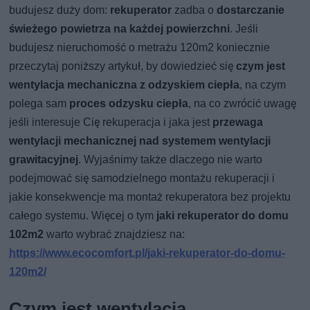
budujesz duży dom:
rekuperator
zadba o
dostarczanie
świeżego powietrza na każdej powierzchni
. Jeśli
budujesz nieruchomość o metrażu 120m2 koniecznie
przeczytaj poniższy artykuł, by dowiedzieć się
czym jest
wentylacja mechaniczna z odzyskiem ciepła
, na czym
polega sam
proces odzysku ciepła
, na co zwrócić uwagę
jeśli interesuje Cię rekuperacja i jaka jest
przewaga
wentylacji mechanicznej nad systemem wentylacji
grawitacyjnej
. Wyjaśnimy także dlaczego nie warto
podejmować się samodzielnego montażu rekuperacji i
jakie konsekwencje ma montaż rekuperatora bez projektu
całego systemu. Więcej o tym
jaki rekuperator do domu
102m2
warto wybrać znajdziesz na:
https://www.ecocomfort.pl/jaki-rekuperator-do-domu-
120m2/
Czym jest wentylacja