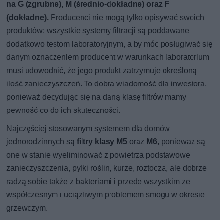
na G (zgrubne), M (średnio-dokładne) oraz F
(dokładne).
Producenci nie mogą tylko opisywać swoich
produktów: wszystkie systemy filtracji są poddawane
dodatkowo testom laboratoryjnym, a by móc posługiwać się
danym oznaczeniem producent w warunkach laboratorium
musi udowodnić, że jego produkt zatrzymuje określoną
ilość zanieczyszczeń. To dobra wiadomość dla inwestora,
ponieważ decydując się na daną klasę filtrów mamy
pewność co do ich skuteczności.
Najczęściej stosowanym systemem dla domów
jednorodzinnych są
filtry klasy M5
oraz
M6
, ponieważ są
one w stanie wyeliminować z powietrza podstawowe
zanieczyszczenia, pyłki roślin, kurze, roztocza, ale dobrze
radzą sobie także z bakteriami i przede wszystkim ze
współczesnym i uciążliwym problemem smogu w okresie
grzewczym.