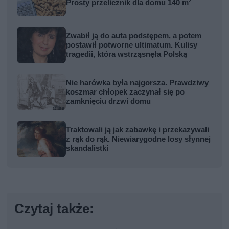
Prosty przelicznik dla domu 140 m²
Zwabił ją do auta podstępem, a potem
postawił potworne ultimatum. Kulisy
tragedii, która wstrząsnęła Polską
Nie harówka była najgorsza. Prawdziwy
koszmar chłopek zaczynał się po
zamknięciu drzwi domu
Traktowali ją jak zabawkę i przekazywali
z rąk do rąk. Niewiarygodne losy słynnej
skandalistki
Czytaj także: