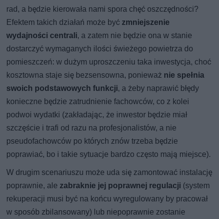
rad, a będzie kierowała nami spora chęć oszczędności?
Efektem takich działań może być
zmniejszenie
wydajności centrali
, a zatem nie będzie ona w stanie
dostarczyć wymaganych ilości świeżego powietrza do
pomieszczeń: w dużym uproszczeniu taka inwestycja, choć
kosztowna staje się bezsensowna, ponieważ
nie spełnia
swoich podstawowych funkcji
, a żeby naprawić błędy
konieczne będzie zatrudnienie fachowców, co z kolei
podwoi wydatki (zakładając, że inwestor będzie miał
szczęście i trafi od razu na profesjonalistów, a nie
pseudofachowców po których znów trzeba będzie
poprawiać, bo i takie sytuacje bardzo często mają miejsce).
W drugim scenariuszu może uda się zamontować instalację
poprawnie, ale
zabraknie jej poprawnej regulacji
(system
rekuperacji musi być na końcu wyregulowany by pracował
w sposób zbilansowany) lub niepoprawnie zostanie