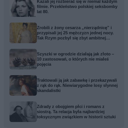
Kazali jej rozbierać się w niemal każdym
filmie. Przekleństwo polskiej seksbomby
lat 80.
Zrobili z żony cesarza „nierządnicę” i
przypisali jej 25 mężczyzn jednej nocy.
Tak Rzym pozbył się zbyt ambitnej
kobiety
Szyszki w ogrodzie działają jak złoto –
10 zastosowań, o których nie miałeś
pojęcia
Traktowali ją jak zabawkę i przekazywali
z rąk do rąk. Niewiarygodne losy słynnej
skandalistki
Zdrady z obojgiem płci i romans z
siostrą. Ta relacja była najbardziej
toksycznym związkiem w historii sztuki