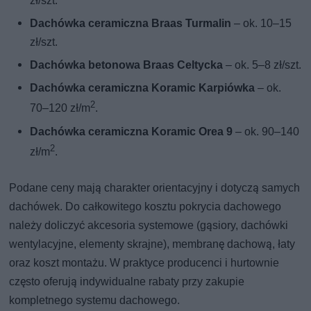
zł/szt.
Dachówka ceramiczna Braas Turmalin
– ok. 10–15
zł/szt.
Dachówka betonowa Braas Celtycka
– ok. 5–8 zł/szt.
Dachówka ceramiczna Koramic Karpiówka
– ok.
2
70–120 zł/m
.
Dachówka ceramiczna Koramic Orea 9
– ok. 90–140
2
zł/m
.
Podane ceny mają charakter orientacyjny i dotyczą samych
dachówek. Do całkowitego kosztu pokrycia dachowego
należy doliczyć akcesoria systemowe (gąsiory, dachówki
wentylacyjne, elementy skrajne), membranę dachową, łaty
oraz koszt montażu. W praktyce producenci i hurtownie
często oferują indywidualne rabaty przy zakupie
kompletnego systemu dachowego.