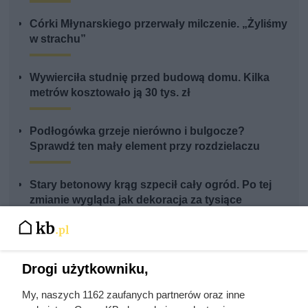
Córki Młynarskiego przerwały milczenie. „Żyliśmy
w strachu”
Wywierciła studnię przed budową domu. Kilka
metrów kosztowało ją 30 tys. zł
Podłogówka grzeje nierówno i bulgocze?
Sprawdź ten mały element przy rozdzielaczu
Stary betonowy krąg szpecił cały ogród. Po tej
zmianie wygląda jak dekoracja za tysiące
Drogi użytkowniku,
My, naszych 1162 zaufanych partnerów oraz inne