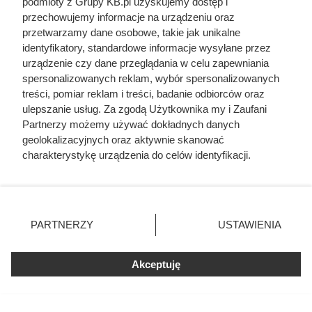
podmioty z Grupy KB.pl uzyskujemy dostęp i
przechowujemy informacje na urządzeniu oraz
przetwarzamy dane osobowe, takie jak unikalne
identyfikatory, standardowe informacje wysyłane przez
urządzenie czy dane przeglądania w celu zapewniania
spersonalizowanych reklam, wybór spersonalizowanych
treści, pomiar reklam i treści, badanie odbiorców oraz
ulepszanie usług. Za zgodą Użytkownika my i Zaufani
Partnerzy możemy używać dokładnych danych
geolokalizacyjnych oraz aktywnie skanować
charakterystykę urządzenia do celów identyfikacji.
Doprowadził do śmierci większej
Ponieważ cenimy Twoją prywatność, prosimy o zgodę na
liczby ludzi niż Hitler i Stalin
korzystanie z tych technologii poprzez kliknięcie
„Akceptuję”. Zgoda jest dobrowolna i zawsze możesz ją
razem wzięci. Mimo to czczą go
zmienić/wycofać klikając przycisk ustawień prywatności
PARTNERZY
USTAWIENIA
jako bohatera
znajdujący się w lewym dolnym rogu strony. Niektóre
rodzaje przetwarzania danych nie wymagają zgody
użytkownika, ale masz prawo sprzeciwić się takiemu
Akceptuję
przetwarzaniu. Preferencje będą miały zastosowania tylko
na tej witrynie.