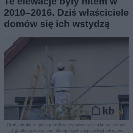
Te elewacje były hitem w
2010–2016. Dziś właściciele
domów się ich wstydzą
Gruba struktura tynku potrafi zatrzymywać więcej kurzu i wilgoci
niż gładka powierzchnia, dlatego szybciej pojawiają się na niej