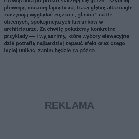
rozwiązania po prostu starzeją się gorzej: szybciej
płowieją, mocniej łapią brud, tracą głębię albo nagle
zaczynają wyglądać ciężko i „głośno” na tle
obecnych, spokojniejszych kierunków w
architekturze. Za chwilę pokażemy konkretne
przykłady — i wyjaśnimy, które wybory elewacyjne
dziś potrafią najbardziej zepsuć efekt oraz czego
lepiej unikać, zanim będzie za późno.