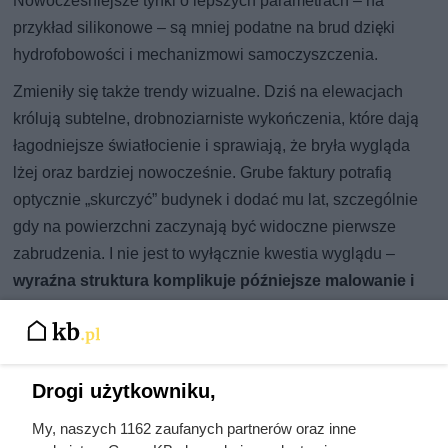
Nowocześniejsze tynki o lepszych parametrach – na
przykład silikonowe – są mniej podatne na brud dzięki
hydrofobowości i mechanizmowi samoczyszczenia.
Zmieniły się także trendy wizualne. Dziś na elewacjach
królują subtelne, drobnoziarniste wykończenia, które dają
łagodniejsze światłocienie i sprawiają, że bryła wygląda
lżej oraz bardziej nowocześnie. Grube faktury potrafią
optycznie „skurczyć” budynek i dodać mu lat, szczególnie
gdy na powierzchni zaczynają być widoczne pierwsze
zabrudzenia. I nie jest to wyłącznie kwestia wyglądu –
wyraźna struktura komplikuje późniejsze malowanie i
naprawy
, co w praktyce oznacza więcej pracy, większe
zużycie farby i droższą renowację elewacji.
Drogi użytkowniku,
My, naszych 1162 zaufanych partnerów oraz inne