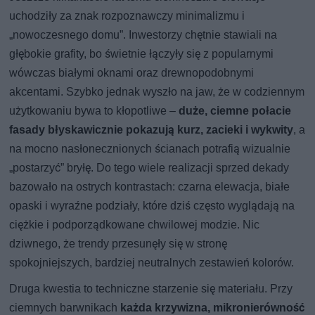
uchodziły za znak rozpoznawczy minimalizmu i
„nowoczesnego domu”. Inwestorzy chętnie stawiali na
głębokie grafity, bo świetnie łączyły się z popularnymi
wówczas białymi oknami oraz drewnopodobnymi
akcentami. Szybko jednak wyszło na jaw, że w codziennym
użytkowaniu bywa to kłopotliwe –
duże, ciemne połacie
fasady błyskawicznie pokazują kurz, zacieki i wykwity
, a
na mocno nasłonecznionych ścianach potrafią wizualnie
„postarzyć” bryłę. Do tego wiele realizacji sprzed dekady
bazowało na ostrych kontrastach: czarna elewacja, białe
opaski i wyraźne podziały, które dziś często wyglądają na
ciężkie i podporządkowane chwilowej modzie. Nic
dziwnego, że trendy przesunęły się w stronę
spokojniejszych, bardziej neutralnych zestawień kolorów.
Druga kwestia to techniczne starzenie się materiału. Przy
ciemnych barwnikach
każda krzywizna, mikronierówność