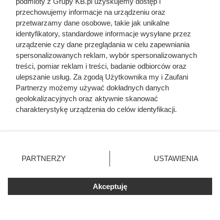
podmioty z Grupy KB.pl uzyskujemy dostęp i
przechowujemy informacje na urządzeniu oraz
przetwarzamy dane osobowe, takie jak unikalne
identyfikatory, standardowe informacje wysyłane przez
urządzenie czy dane przeglądania w celu zapewniania
spersonalizowanych reklam, wybór spersonalizowanych
treści, pomiar reklam i treści, badanie odbiorców oraz
ulepszanie usług. Za zgodą Użytkownika my i Zaufani
Partnerzy możemy używać dokładnych danych
geolokalizacyjnych oraz aktywnie skanować
charakterystykę urządzenia do celów identyfikacji.
Jasna elewacja odbija więcej promieni słonecznych niż ciemna,
dzięki czemu ściany nagrzewają się wolniej, fot. ludzik
Ponieważ cenimy Twoją prywatność, prosimy o zgodę na
korzystanie z tych technologii poprzez kliknięcie
„Akceptuję”. Zgoda jest dobrowolna i zawsze możesz ją
zmienić/wycofać klikając przycisk ustawień prywatności
PARTNERZY
USTAWIENIA
znajdujący się w lewym dolnym rogu strony. Niektóre
rodzaje przetwarzania danych nie wymagają zgody
użytkownika, ale masz prawo sprzeciwić się takiemu
Akceptuję
przetwarzaniu. Preferencje będą miały zastosowania tylko
na tej witrynie.