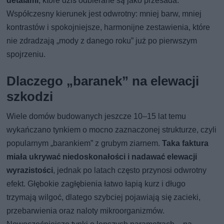
detalami
, które dziś odbierane są jako przesada.
Współczesny kierunek jest odwrotny: mniej barw, mniej
kontrastów i spokojniejsze, harmonijne zestawienia, które
nie zdradzają „mody z danego roku” już po pierwszym
spojrzeniu.
Dlaczego „baranek” na elewacji
szkodzi
Wiele domów budowanych jeszcze 10–15 lat temu
wykańczano tynkiem o mocno zaznaczonej strukturze, czyli
popularnym „barankiem” z grubym ziarnem.
Taka faktura
miała ukrywać niedoskonałości i nadawać elewacji
wyrazistości
, jednak po latach często przynosi odwrotny
efekt. Głębokie zagłębienia łatwo łapią kurz i długo
trzymają wilgoć, dlatego szybciej pojawiają się zacieki,
przebarwienia oraz naloty mikroorganizmów.