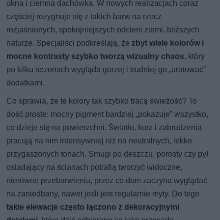
okna i ciemna dachówka. W nowych realizacjach coraz
częściej rezygnuje się z takich barw na rzecz
rozjaśnionych, spokojniejszych odcieni ziemi, bliższych
naturze. Specjaliści podkreślają, że
zbyt wiele kolorów i
mocne kontrasty szybko tworzą wizualny chaos
, który
po kilku sezonach wygląda gorzej i trudniej go „uratować”
dodatkami.
Co sprawia, że te kolory tak szybko tracą świeżość? To
dość proste: mocny pigment bardziej „pokazuje” wszystko,
co dzieje się na powierzchni. Światło, kurz i zabrudzenia
pracują na nim intensywniej niż na neutralnych, lekko
przygaszonych tonach. Smugi po deszczu, porosty czy pył
osiadający na ścianach potrafią tworzyć widoczne,
nierówne przebarwienia, przez co dom zaczyna wyglądać
na zaniedbany, nawet jeśli jest regularnie myty. Do tego
takie elewacje często łączono z dekoracyjnymi