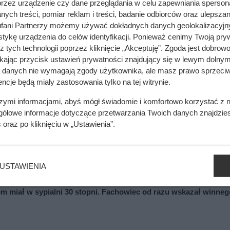
przez urządzenie czy dane przeglądania w celu zapewniania sperson
ych treści, pomiar reklam i treści, badanie odbiorców oraz ulepszan
 Musisz ulokować meble kuchenne i sprzęty AGD tak, aby przygo
fani Partnerzy możemy używać dokładnych danych geolokalizacyjn
nie tak ważne jest zachowanie trójkąta roboczego. Określa on,
tykę urządzenia do celów identyfikacji. Ponieważ cenimy Twoją pry
y najważniejsze artykuły gospodarstwa domowego, czyli lodówk
z tych technologii poprzez kliknięcie „Akceptuję”. Zgoda jest dobro
ikając przycisk ustawień prywatności znajdujący się w lewym dolnym
a danych nie wymagają zgody użytkownika, ale masz prawo sprzeciw
iżej siebie. Lodówka a zlewozmywak najlepiej, aby dzieliła
ncje będą miały zastosowania tylko na tej witrynie.
ewozmywaka i kuchenki jest to taka sama wartość, chyba że 
szymi informacjami, abyś mógł świadomie i komfortowo korzystać z
ć to 90 cm. Jeśli chodzi natomiast o lodówkę i kuchenkę, tutaj
gółowe informacje dotyczące przetwarzania Twoich danych znajdzi
s
oraz po kliknięciu w „Ustawienia”.
USTAWIENIA
em miał w sypialni 30 stopni. Fachowiec od razu wskazał winneg