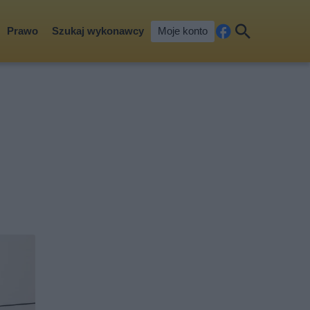
Prawo
Szukaj wykonawcy
Moje konto
Fa
Szu
ceb
kaj
ook