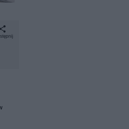
stępnij
.
w