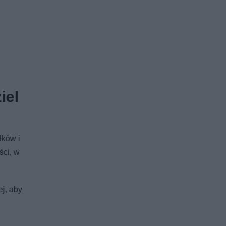
iel
łków i
ści, w
j, aby