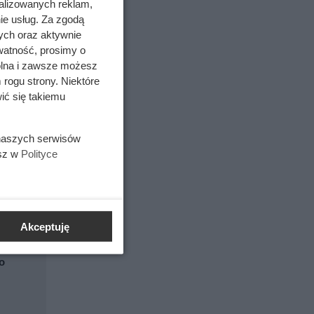
alizowanych reklam,
ie usług. Za zgodą
towanie
ych oraz aktywnie
 w jakich
watność, prosimy o
a,
wolna i zawsze możesz
 rogu strony. Niektóre
ić się takiemu
mówimy o
 naszych serwisów
 dystans
esz w
Polityce
Akceptuję
o