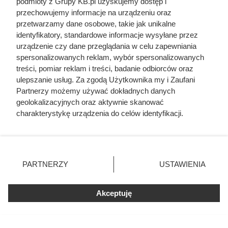
podmioty z Grupy KB.pl uzyskujemy dostęp i
przechowujemy informacje na urządzeniu oraz
przetwarzamy dane osobowe, takie jak unikalne
identyfikatory, standardowe informacje wysyłane przez
urządzenie czy dane przeglądania w celu zapewniania
spersonalizowanych reklam, wybór spersonalizowanych
treści, pomiar reklam i treści, badanie odbiorców oraz
Czytaj także:
ulepszanie usług. Za zgodą Użytkownika my i Zaufani
Partnerzy możemy używać dokładnych danych
geolokalizacyjnych oraz aktywnie skanować
Córki Młynarskiego przerwały milczenie. „Żyliśmy
charakterystykę urządzenia do celów identyfikacji.
w strachu”
Ponieważ cenimy Twoją prywatność, prosimy o zgodę na
korzystanie z tych technologii poprzez kliknięcie
Odarci ze skóry, rozcięci piłą i przybici do krzyża
„Akceptuję”. Zgoda jest dobrowolna i zawsze możesz ją
głową w dół. Mroczny i krwawy koniec uczniów
zmienić/wycofać klikając przycisk ustawień prywatności
PARTNERZY
USTAWIENIA
Chrystusa
znajdujący się w lewym dolnym rogu strony. Niektóre
rodzaje przetwarzania danych nie wymagają zgody
użytkownika, ale masz prawo sprzeciwić się takiemu
Akceptuję
Miał tylko 16 lat i nie bał się władzy PRL. SB
przetwarzaniu. Preferencje będą miały zastosowania tylko
zabiło go w czasie stanu wojennego
na tej witrynie.