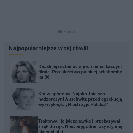
Najpopularniejsze w tej chwili
Kazali jej rozbierać się w niemal każdym
filmie. Przekleństwo polskiej seksbomby
lat 80.
Kat w spódnicy. Najokrutniejsza
nadzorczyni Auschwitz przed egzekucją
wykrzyknęła „Niech żyje Polska!”
Traktowali ją jak zabawkę i przekazywali
z rąk do rąk. Niewiarygodne losy słynnej
skandalistki