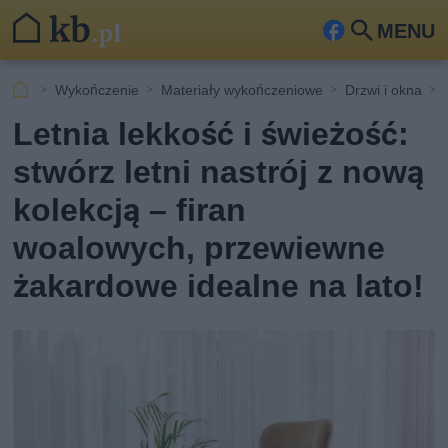
MENU
Fa
Szu
ceb
kaj
Wykończenie
Materiały wykończeniowe
Drzwi i okna
ook
Letnia lekkość i świeżość:
stwórz letni nastrój z nową
kolekcją – firan
woalowych, przewiewne
żakardowe idealne na lato!