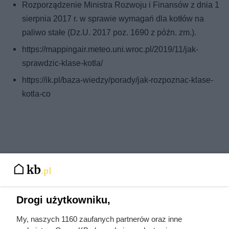
Rozporządzenie Ministra Rozwoju i Finansów z dnia 1
sierpnia 2017 r. w sprawie wymagań dla kotłów na
paliwo stałe (Dz.U. 2017 poz. 1690 z późn. zm.).
https://mappingair.meteo.uni.wroc.pl/2019/11/jak-
sprawdzic-klase-kotla/
https://ik.pl/baza-wiedzy/porady/jak-rozpoznac-klase-
kotla-co
Drogi użytkowniku,
My, naszych 1160 zaufanych partnerów oraz inne