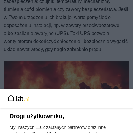
zabezpieczenia: czujniki temperatury, mechanizmy
tłumienia cofki płomienia czy zawory bezpieczeństwa. Jeśli
w Twoim urządzeniu ich brakuje, warto pomyśleć o
doposażeniu instalacji, np. w zawory przeciwpożarowe
albo zasilanie awaryjne (UPS). Taki UPS pozwala
wentylatorom dokończyć chłodzenie i bezpiecznie wygasić
układ nawet wtedy, gdy nagle zabraknie prądu.
Drogi użytkowniku,
My, naszych 1162 zaufanych partnerów oraz inne