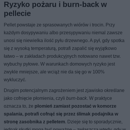
Ryzyko pożaru i burn-back w
pellecie
Pellet powstaje ze sprasowanych wiórów i trocin. Przy
każdym dosypywaniu albo przesypywaniu niemal zawsze
unosi się niewielka ilość pyłu drzewnego. A pył, gdy spotka
się z wysoką temperaturą, potrafi zapalić się wyjątkowo
łatwo – w zakładach produkcyjnych notowano nawet tzw.
wybuchy pyłowe. W warunkach domowych ryzyko jest
zwykle mniejsze, ale wciąż nie da się go w 100%
wykluczyć.
Drugim potencjalnym zagrożeniem jest zjawisko określane
jako cofnięcie płomienia, czyli
burn-back
. W praktyce
oznacza to, że
płomień zamiast pozostać w komorze
spalania, potrafi cofnąć się przez ślimak podajnika w
stronę zasobnika z pelletem
. Dzieje się to sporadycznie,
jednak skutki mogą być poważne – zwłaszcza wtedy, gdy w