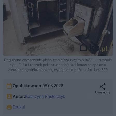
Regularne czyszczenie pieca zmniejsza ryzyko o 90% – usuwanie
pyłu, żużla i resztek pelletu w podajniku i komorze spalania
znacząco ogranicza szansę wystąpienia pożaru, fot. lusia599
Opublikowano:
08.08.2026
Udostępnij
Autor:
Katarzyna Pasterczyk
Drukuj