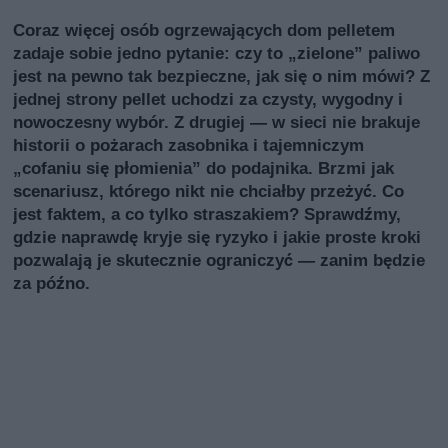
Coraz więcej osób ogrzewających dom pelletem
zadaje sobie jedno pytanie: czy to „zielone” paliwo
jest na pewno tak bezpieczne, jak się o nim mówi? Z
jednej strony pellet uchodzi za czysty, wygodny i
nowoczesny wybór. Z drugiej — w sieci nie brakuje
historii o pożarach zasobnika i tajemniczym
„cofaniu się płomienia” do podajnika. Brzmi jak
scenariusz, którego nikt nie chciałby przeżyć. Co
jest faktem, a co tylko straszakiem? Sprawdźmy,
gdzie naprawdę kryje się ryzyko i jakie proste kroki
pozwalają je skutecznie ograniczyć — zanim będzie
za późno.