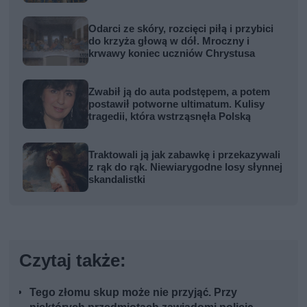
Odarci ze skóry, rozcięci piłą i przybici
do krzyża głową w dół. Mroczny i
krwawy koniec uczniów Chrystusa
Zwabił ją do auta podstępem, a potem
postawił potworne ultimatum. Kulisy
tragedii, która wstrząsnęła Polską
Traktowali ją jak zabawkę i przekazywali
z rąk do rąk. Niewiarygodne losy słynnej
skandalistki
Czytaj także:
Tego złomu skup może nie przyjąć. Przy