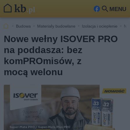
MENU
Fa
Szu
ceb
kaj
Budowa
Materiały budowlane
Izolacja i ocieplenie
No
ook
Nowe wełny ISOVER PRO
na poddasza: bez
komPROmisów, z
mocą welonu