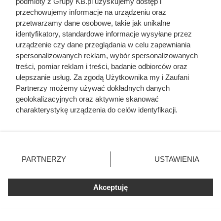
podmioty z Grupy KB.pl uzyskujemy dostęp i
przechowujemy informacje na urządzeniu oraz
Córki Młynarskiego przerwały milczenie. „Żyliśmy
przetwarzamy dane osobowe, takie jak unikalne
w strachu”
identyfikatory, standardowe informacje wysyłane przez
urządzenie czy dane przeglądania w celu zapewniania
spersonalizowanych reklam, wybór spersonalizowanych
Uwięził żonę i dzieci, porywał młode dziewczyny.
treści, pomiar reklam i treści, badanie odbiorców oraz
Co się działo w zamku polskiego magnata
ulepszanie usług. Za zgodą Użytkownika my i Zaufani
Partnerzy możemy używać dokładnych danych
Ta wojna po raz pierwszy złamała potęgę
geolokalizacyjnych oraz aktywnie skanować
imperialnej Rosji. Mało kto o niej pamięta
charakterystykę urządzenia do celów identyfikacji.
Ponieważ cenimy Twoją prywatność, prosimy o zgodę na
korzystanie z tych technologii poprzez kliknięcie
Miał tylko 16 lat i nie bał się władzy PRL. SB
„Akceptuję”. Zgoda jest dobrowolna i zawsze możesz ją
zabiło go w czasie stanu wojennego
zmienić/wycofać klikając przycisk ustawień prywatności
PARTNERZY
USTAWIENIA
znajdujący się w lewym dolnym rogu strony. Niektóre
Zginął z rąk kobiety, którą próbował zgwałcić.
rodzaje przetwarzania danych nie wymagają zgody
Historia polskiego władcy zaskakuje
użytkownika, ale masz prawo sprzeciwić się takiemu
Akceptuję
przetwarzaniu. Preferencje będą miały zastosowania tylko
na tej witrynie.