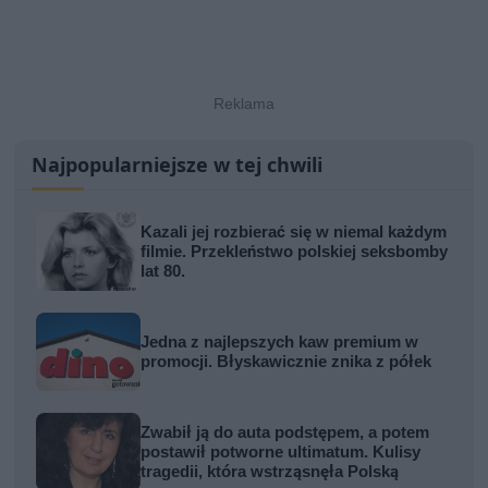
Najpopularniejsze w tej chwili
Kazali jej rozbierać się w niemal każdym
filmie. Przekleństwo polskiej seksbomby
lat 80.
Jedna z najlepszych kaw premium w
promocji. Błyskawicznie znika z półek
Zwabił ją do auta podstępem, a potem
postawił potworne ultimatum. Kulisy
tragedii, która wstrząsnęła Polską