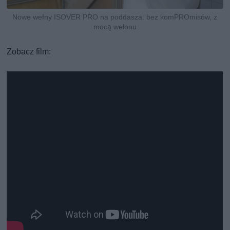
Nowe wełny ISOVER PRO na poddasza: bez komPROmisów, z
mocą welonu
Zobacz film: