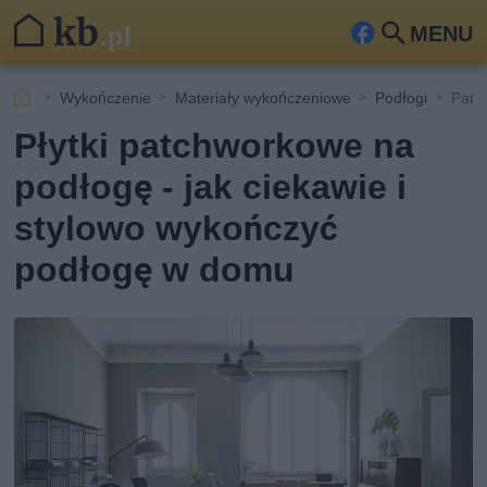
MENU
Fa
Szu
ceb
kaj
Wykończenie
Materiały wykończeniowe
Podłogi
Patc
ook
Płytki patchworkowe na
podłogę - jak ciekawie i
stylowo wykończyć
podłogę w domu