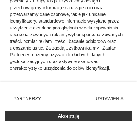
podmioty z Grupy KB.pl uzyskujemy dostęp i
promieni słonecznych, więc dłużej pozostają chłodne i
przechowujemy informacje na urządzeniu oraz
mokre, a to zwiększa ryzyko cyklicznego pojawiania się
przetwarzamy dane osobowe, takie jak unikalne
zielonych lub ciemnych przebarwień.
identyfikatory, standardowe informacje wysyłane przez
urządzenie czy dane przeglądania w celu zapewniania
spersonalizowanych reklam, wybór spersonalizowanych
treści, pomiar reklam i treści, badanie odbiorców oraz
ulepszanie usług. Za zgodą Użytkownika my i Zaufani
Partnerzy możemy używać dokładnych danych
geolokalizacyjnych oraz aktywnie skanować
charakterystykę urządzenia do celów identyfikacji.
Ponieważ cenimy Twoją prywatność, prosimy o zgodę na
korzystanie z tych technologii poprzez kliknięcie
„Akceptuję”. Zgoda jest dobrowolna i zawsze możesz ją
zmienić/wycofać klikając przycisk ustawień prywatności
PARTNERZY
USTAWIENIA
znajdujący się w lewym dolnym rogu strony. Niektóre
rodzaje przetwarzania danych nie wymagają zgody
Jednym z czynników sprzyjających rozwojowi glonów na elewacji
użytkownika, ale masz prawo sprzeciwić się takiemu
jest wilgoć, fot. tomo81
Akceptuję
przetwarzaniu. Preferencje będą miały zastosowania tylko
na tej witrynie.