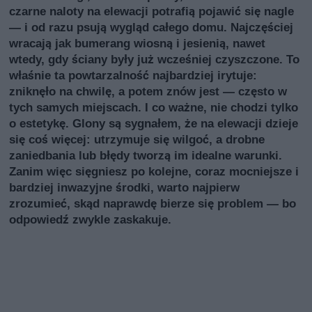
czarne naloty na elewacji potrafią pojawić się nagle
— i od razu psują wygląd całego domu. Najczęściej
wracają jak bumerang wiosną i jesienią, nawet
wtedy, gdy ściany były już wcześniej czyszczone. To
właśnie ta powtarzalność najbardziej irytuje:
zniknęło na chwilę, a potem znów jest — często w
tych samych miejscach. I co ważne, nie chodzi tylko
o estetykę. Glony są sygnałem, że na elewacji dzieje
się coś więcej: utrzymuje się wilgoć, a drobne
zaniedbania lub błędy tworzą im idealne warunki.
Zanim więc sięgniesz po kolejne, coraz mocniejsze i
bardziej inwazyjne środki, warto najpierw
zrozumieć, skąd naprawdę bierze się problem — bo
odpowiedź zwykle zaskakuje.