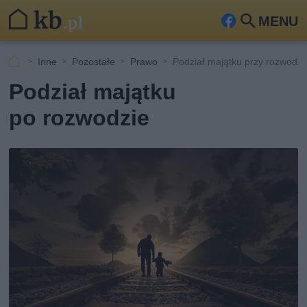
MENU
Fa
Szu
ceb
kaj
Inne
Pozostałe
Prawo
Podział majątku przy rozwodzi
ook
Podział majątku
po rozwodzie