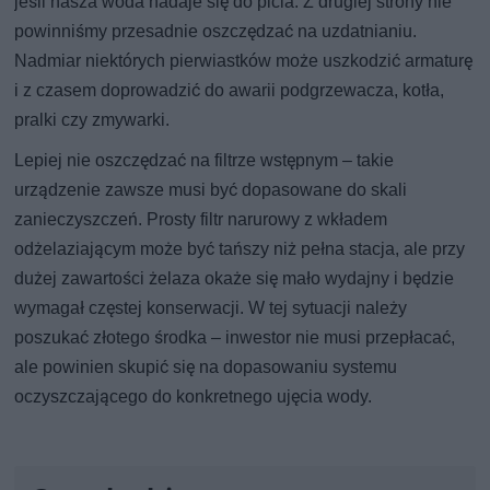
jeśli nasza woda nadaje się do picia. Z drugiej strony nie
powinniśmy przesadnie oszczędzać na uzdatnianiu.
Nadmiar niektórych pierwiastków może uszkodzić armaturę
i z czasem doprowadzić do awarii podgrzewacza, kotła,
pralki czy zmywarki.
Lepiej nie oszczędzać na filtrze wstępnym – takie
urządzenie zawsze musi być dopasowane do skali
zanieczyszczeń. Prosty filtr narurowy z wkładem
odżelaziającym może być tańszy niż pełna stacja, ale przy
dużej zawartości żelaza okaże się mało wydajny i będzie
wymagał częstej konserwacji. W tej sytuacji należy
poszukać złotego środka – inwestor nie musi przepłacać,
ale powinien skupić się na dopasowaniu systemu
oczyszczającego do konkretnego ujęcia wody.