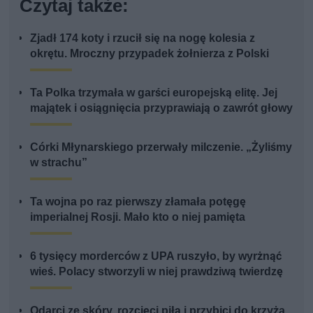
Czytaj także:
Zjadł 174 koty i rzucił się na nogę kolesia z
okrętu. Mroczny przypadek żołnierza z Polski
Ta Polka trzymała w garści europejską elitę. Jej
majątek i osiągnięcia przyprawiają o zawrót głowy
Córki Młynarskiego przerwały milczenie. „Żyliśmy
w strachu”
Ta wojna po raz pierwszy złamała potęgę
imperialnej Rosji. Mało kto o niej pamięta
6 tysięcy morderców z UPA ruszyło, by wyrżnąć
wieś. Polacy stworzyli w niej prawdziwą twierdzę
Odarci ze skóry, rozcięci piłą i przybici do krzyża