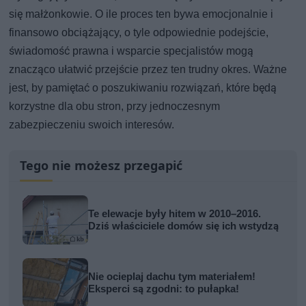
się małżonkowie. O ile proces ten bywa emocjonalnie i
finansowo obciążający, o tyle odpowiednie podejście,
świadomość prawna i wsparcie specjalistów mogą
znacząco ułatwić przejście przez ten trudny okres. Ważne
jest, by pamiętać o poszukiwaniu rozwiązań, które będą
korzystne dla obu stron, przy jednoczesnym
zabezpieczeniu swoich interesów.
Tego nie możesz przegapić
Te elewacje były hitem w 2010–2016.
Dziś właściciele domów się ich wstydzą
Nie ocieplaj dachu tym materiałem!
Eksperci są zgodni: to pułapka!