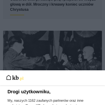
głową w dół. Mroczny i krwawy koniec uczniów
Chrystusa
Drogi użytkowniku,
My, naszych 1162 zaufanych partnerów oraz inne
Doprowadził do śmierci większej