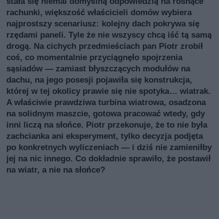
stała się niemal domyślną odpowiedzią na rosnące
rachunki, większość właścicieli domów wybiera
najprostszy scenariusz: kolejny dach pokrywa się
rzędami paneli. Tyle że nie wszyscy chcą iść tą samą
drogą. Na cichych przedmieściach pan Piotr zrobił
coś, co momentalnie przyciągnęło spojrzenia
sąsiadów — zamiast błyszczących modułów na
dachu, na jego posesji pojawiła się konstrukcja,
której w tej okolicy prawie się nie spotyka… wiatrak.
A właściwie prawdziwa turbina wiatrowa, osadzona
na solidnym maszcie, gotowa pracować wtedy, gdy
inni liczą na słońce. Piotr przekonuje, że to nie była
zachcianka ani eksperyment, tylko decyzja podjęta
po konkretnych wyliczeniach — i dziś nie zamieniłby
jej na nic innego. Co dokładnie sprawiło, że postawił
na wiatr, a nie na słońce?