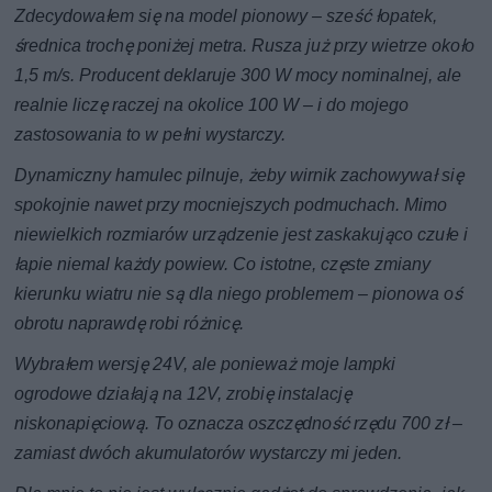
Zdecydowałem się na model pionowy – sześć łopatek,
średnica trochę poniżej metra. Rusza już przy wietrze około
1,5 m/s. Producent deklaruje 300 W mocy nominalnej, ale
realnie liczę raczej na okolice 100 W – i do mojego
zastosowania to w pełni wystarczy.
Dynamiczny hamulec pilnuje, żeby wirnik zachowywał się
spokojnie nawet przy mocniejszych podmuchach. Mimo
niewielkich rozmiarów urządzenie jest zaskakująco czułe i
łapie niemal każdy powiew. Co istotne, częste zmiany
kierunku wiatru nie są dla niego problemem – pionowa oś
obrotu naprawdę robi różnicę.
Wybrałem wersję 24V, ale ponieważ moje lampki
ogrodowe działają na 12V, zrobię instalację
niskonapięciową. To oznacza oszczędność rzędu 700 zł –
zamiast dwóch akumulatorów wystarczy mi jeden.