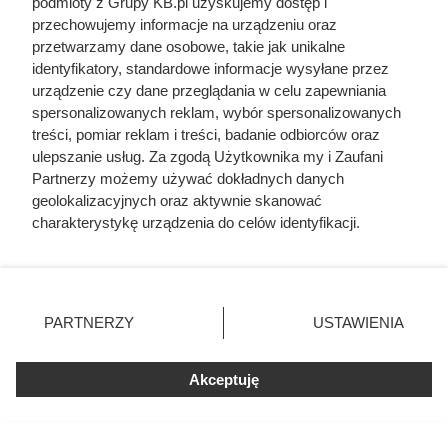
podmioty z Grupy KB.pl uzyskujemy dostęp i
przechowujemy informacje na urządzeniu oraz
przetwarzamy dane osobowe, takie jak unikalne
Córki Młynarskiego przerwały
identyfikatory, standardowe informacje wysyłane przez
milczenie. „Żyliśmy w strachu”
urządzenie czy dane przeglądania w celu zapewniania
spersonalizowanych reklam, wybór spersonalizowanych
treści, pomiar reklam i treści, badanie odbiorców oraz
ulepszanie usług. Za zgodą Użytkownika my i Zaufani
Partnerzy możemy używać dokładnych danych
geolokalizacyjnych oraz aktywnie skanować
charakterystykę urządzenia do celów identyfikacji.
Ponieważ cenimy Twoją prywatność, prosimy o zgodę na
korzystanie z tych technologii poprzez kliknięcie
„Akceptuję”. Zgoda jest dobrowolna i zawsze możesz ją
zmienić/wycofać klikając przycisk ustawień prywatności
PARTNERZY
USTAWIENIA
znajdujący się w lewym dolnym rogu strony. Niektóre
rodzaje przetwarzania danych nie wymagają zgody
użytkownika, ale masz prawo sprzeciwić się takiemu
Akceptuję
przetwarzaniu. Preferencje będą miały zastosowania tylko
na tej witrynie.