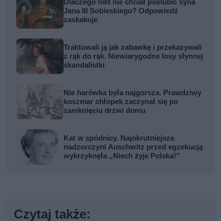
Dlaczego nikt nie chciał poślubić syna
Jana III Sobieskiego? Odpowiedź
zaskakuje
Traktowali ją jak zabawkę i przekazywali
z rąk do rąk. Niewiarygodne losy słynnej
skandalistki
Nie harówka była najgorsza. Prawdziwy
koszmar chłopek zaczynał się po
zamknięciu drzwi domu
Kat w spódnicy. Najokrutniejsza
nadzorczyni Auschwitz przed egzekucją
wykrzyknęła „Niech żyje Polska!”
Czytaj także: