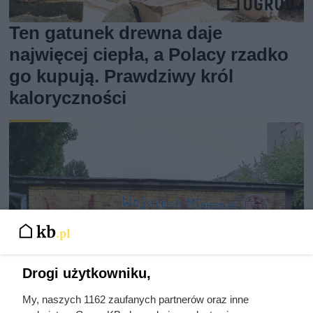
Ten gatunek drewna daje
najwięcej ciepła, a Polacy rzadko
go kupują. Prawdziwy król
kaloryczności
Drogi użytkowniku,
My, naszych 1162 zaufanych partnerów oraz inne