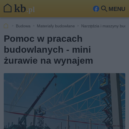
MENU
Fa
Szu
ceb
kaj
Budowa
Materiały budowlane
Narzędzia i maszyny bud
ook
Pomoc w pracach
budowlanych - mini
żurawie na wynajem