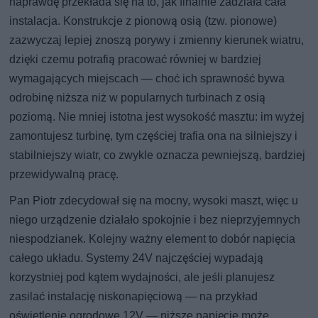
naprawdę przekłada się na to, jak finalnie zadziała cała
instalacja. Konstrukcje z pionową osią (tzw. pionowe)
zazwyczaj lepiej znoszą porywy i zmienny kierunek wiatru,
dzięki czemu potrafią pracować równiej w bardziej
wymagających miejscach — choć ich sprawność bywa
odrobinę niższa niż w popularnych turbinach z osią
poziomą. Nie mniej istotna jest wysokość masztu: im wyżej
zamontujesz turbinę, tym częściej trafia ona na silniejszy i
stabilniejszy wiatr, co zwykle oznacza pewniejszą, bardziej
przewidywalną pracę.
Pan Piotr zdecydował się na mocny, wysoki maszt, więc u
niego urządzenie działało spokojnie i bez nieprzyjemnych
niespodzianek. Kolejny ważny element to dobór napięcia
całego układu. Systemy 24V najczęściej wypadają
korzystniej pod kątem wydajności, ale jeśli planujesz
zasilać instalację niskonapięciową — na przykład
oświetlenie ogrodowe 12V — niższe napięcie może