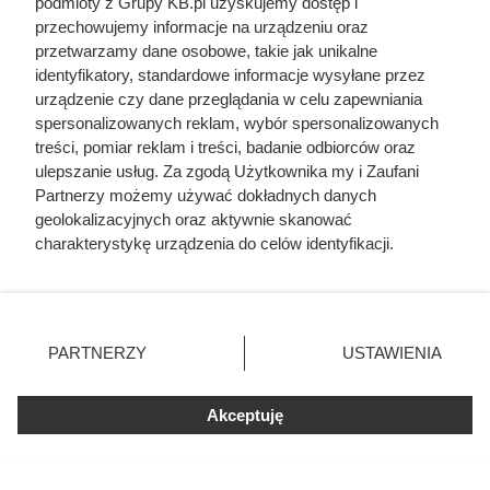
podmioty z Grupy KB.pl uzyskujemy dostęp i
przechowujemy informacje na urządzeniu oraz
Wskoczyła w suknie i odparła zbrojny najazd na
przetwarzamy dane osobowe, takie jak unikalne
Zamość. Kim była najodważniejsza magnatka XVII
identyfikatory, standardowe informacje wysyłane przez
wieku?
urządzenie czy dane przeglądania w celu zapewniania
spersonalizowanych reklam, wybór spersonalizowanych
treści, pomiar reklam i treści, badanie odbiorców oraz
Zginął z rąk kobiety, którą próbował zgwałcić.
ulepszanie usług. Za zgodą Użytkownika my i Zaufani
Historia polskiego władcy zaskakuje
Partnerzy możemy używać dokładnych danych
geolokalizacyjnych oraz aktywnie skanować
charakterystykę urządzenia do celów identyfikacji.
Ponieważ cenimy Twoją prywatność, prosimy o zgodę na
korzystanie z tych technologii poprzez kliknięcie
„Akceptuję”. Zgoda jest dobrowolna i zawsze możesz ją
zmienić/wycofać klikając przycisk ustawień prywatności
PARTNERZY
USTAWIENIA
znajdujący się w lewym dolnym rogu strony. Niektóre
rodzaje przetwarzania danych nie wymagają zgody
użytkownika, ale masz prawo sprzeciwić się takiemu
Akceptuję
przetwarzaniu. Preferencje będą miały zastosowania tylko
na tej witrynie.