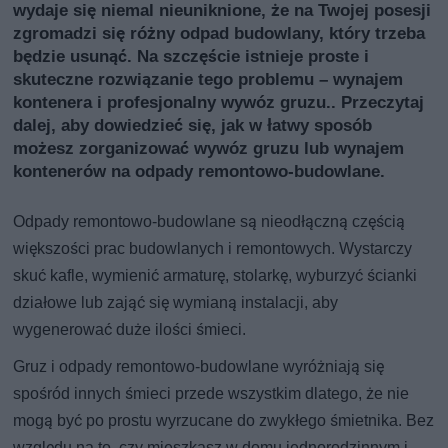
wydaje się niemal nieuniknione, że na Twojej posesji
zgromadzi się różny odpad budowlany, który trzeba
będzie usunąć. Na szczęście istnieje proste i
skuteczne rozwiązanie tego problemu – wynajem
kontenera i profesjonalny wywóz gruzu.. Przeczytaj
dalej, aby dowiedzieć się, jak w łatwy sposób
możesz zorganizować wywóz gruzu lub wynajem
kontenerów na odpady remontowo-budowlane.
Odpady remontowo-budowlane są nieodłączną częścią
większości prac budowlanych i remontowych. Wystarczy
skuć kafle, wymienić armaturę, stolarkę, wyburzyć ścianki
działowe lub zająć się wymianą instalacji, aby
wygenerować duże ilości śmieci.
Gruz i odpady remontowo-budowlane wyróżniają się
spośród innych śmieci przede wszystkim dlatego, że nie
mogą być po prostu wyrzucane do zwykłego śmietnika. Bez
względu na to, czy mieszkasz w domu jednorodzinnym i