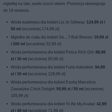
mgiełkę na lato, warto rzucić okiem. Promocja obowiązuje
do 19 sierpnia.
Woda toaletowa dla kobiet Liu Jo Silkway:
124,99 zł /
50 ml
(wcześniej 174,99 zł)
Mgiełka do ciała dla kobiet So…? Bali Breeze:
19,99 zł
/ 200 ml
(wcześniej 32,99 zł)
Woda perfumowana dla kobiet Police Rich Girl:
68,99
zł / 30 ml
(wcześniej 95,99 zł)
Woda perfumowana dla kobiet Furla Adorabile:
94,99
zł / 30 ml
(wcześniej 129,99 zł)
Woda perfumowana dla kobiet Esotiq Marcelina
Zawadzka Chick Delight:
59,99 zł / 50 ml
(wcześniej
105,99 zł)
Woda perfumowana dla kobiet To Be My.Avatar:
42,99
zł / 40 ml
(wcześniej 71,99 zł)