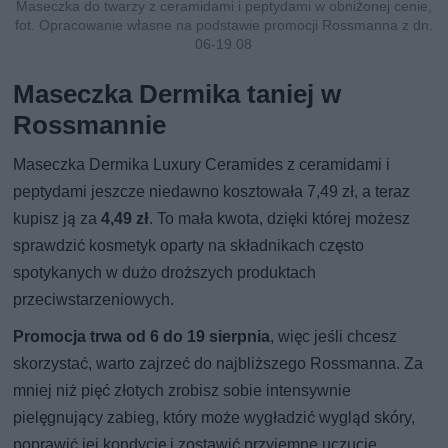
Maseczka do twarzy z ceramidami i peptydami w obniżonej cenie,
fot. Opracowanie własne na podstawie promocji Rossmanna z dn.
06-19.08
Maseczka Dermika taniej w
Rossmannie
Maseczka Dermika Luxury Ceramides z ceramidami i
peptydami jeszcze niedawno kosztowała 7,49 zł, a teraz
kupisz ją za
4,49 zł
. To mała kwota, dzięki której możesz
sprawdzić kosmetyk oparty na składnikach często
spotykanych w dużo droższych produktach
przeciwstarzeniowych.
Promocja trwa od 6 do 19 sierpnia
, więc jeśli chcesz
skorzystać, warto zajrzeć do najbliższego Rossmanna. Za
mniej niż pięć złotych zrobisz sobie intensywnie
pielęgnujący zabieg, który może wygładzić wygląd skóry,
poprawić jej kondycję i zostawić przyjemne uczucie