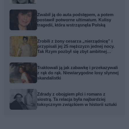
Zwabił ją do auta podstępem, a potem
postawił potworne ultimatum. Kulisy
tragedii, która wstrząsnęła Polską
Zrobili z żony cesarza „nierządnicę” i
przypisali jej 25 mężczyzn jednej nocy.
Tak Rzym pozbył się zbyt ambitnej
kobiety
Traktowali ją jak zabawkę i przekazywali
z rąk do rąk. Niewiarygodne losy słynnej
skandalistki
Zdrady z obojgiem płci i romans z
siostrą. Ta relacja była najbardziej
toksycznym związkiem w historii sztuki