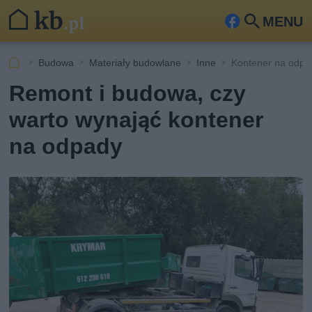
MENU
Fa
Szu
ceb
kaj
Budowa
Materiały budowlane
Inne
Kontener na odpa
ook
Remont i budowa, czy
warto wynająć kontener
na odpady