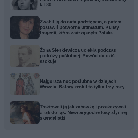
lat 80.
Zwabił ją do auta podstępem, a potem
postawił potworne ultimatum. Kulisy
tragedii, która wstrząsnęła Polską
Żona Sienkiewicza uciekła podczas
podróży poślubnej. Powód do dziś
szokuje
Najgorsza noc poślubna w dziejach
Wawelu. Batory zrobił to tylko trzy razy
Traktowali ją jak zabawkę i przekazywali
z rąk do rąk. Niewiarygodne losy słynnej
skandalistki