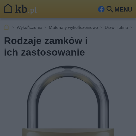
MENU
Fa
Szu
ceb
kaj
Wykończenie
Materiały wykończeniowe
Drzwi i okna
ook
Rodzaje zamków i
ich zastosowanie