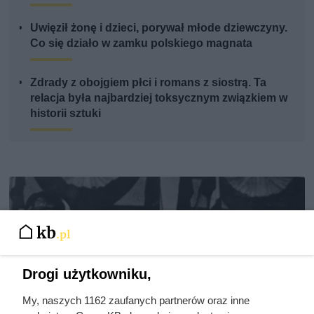
Uwięził żonę i dzieci, porywał młode dziewczyny.
Co się działo w zamku polskiego magnata
Zdrady z obojgiem płci i romans z siostrą. Ta
relacja była najbardziej toksycznym związkiem w
historii sztuki
Drogi użytkowniku,
My, naszych 1162 zaufanych partnerów oraz inne