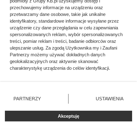
podmioty z Grupy KB.pl uzyskujemy dostęp i
przechowujemy informacje na urządzeniu oraz
przetwarzamy dane osobowe, takie jak unikalne
identyfikatory, standardowe informacje wysyłane przez
urządzenie czy dane przeglądania w celu zapewniania
Doprowadził do śmierci większej
spersonalizowanych reklam, wybór spersonalizowanych
liczby ludzi niż Hitler i Stalin
treści, pomiar reklam i treści, badanie odbiorców oraz
ulepszanie usług. Za zgodą Użytkownika my i Zaufani
razem wzięci. Mimo to czczą go
Partnerzy możemy używać dokładnych danych
jako bohatera
geolokalizacyjnych oraz aktywnie skanować
charakterystykę urządzenia do celów identyfikacji.
Ponieważ cenimy Twoją prywatność, prosimy o zgodę na
korzystanie z tych technologii poprzez kliknięcie
„Akceptuję”. Zgoda jest dobrowolna i zawsze możesz ją
zmienić/wycofać klikając przycisk ustawień prywatności
PARTNERZY
USTAWIENIA
znajdujący się w lewym dolnym rogu strony. Niektóre
rodzaje przetwarzania danych nie wymagają zgody
użytkownika, ale masz prawo sprzeciwić się takiemu
Akceptuję
przetwarzaniu. Preferencje będą miały zastosowania tylko
na tej witrynie.