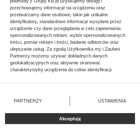
podmioty z Grupy KB.pl uzyskujemy dostęp i
przechowujemy informacje na urządzeniu oraz
przetwarzamy dane osobowe, takie jak unikalne
identyfikatory, standardowe informacje wysyłane przez
urządzenie czy dane przeglądania w celu zapewniania
spersonalizowanych reklam, wybór spersonalizowanych
treści, pomiar reklam i treści, badanie odbiorców oraz
ulepszanie usług. Za zgodą Użytkownika my i Zaufani
Partnerzy możemy używać dokładnych danych
geolokalizacyjnych oraz aktywnie skanować
charakterystykę urządzenia do celów identyfikacji.
Ponieważ cenimy Twoją prywatność, prosimy o zgodę na
korzystanie z tych technologii poprzez kliknięcie
„Akceptuję”. Zgoda jest dobrowolna i zawsze możesz ją
Wyszli z lasu, wierząc w obietnice
zmienić/wycofać klikając przycisk ustawień prywatności
PARTNERZY
USTAWIENIA
znajdujący się w lewym dolnym rogu strony. Niektóre
komunistów. Wielu już nigdy nie
rodzaje przetwarzania danych nie wymagają zgody
odzyskało wolności
użytkownika, ale masz prawo sprzeciwić się takiemu
Akceptuję
przetwarzaniu. Preferencje będą miały zastosowania tylko
na tej witrynie.