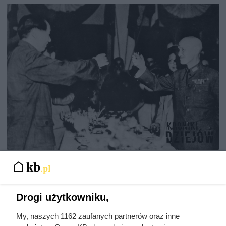
Doprowadził do śmierci większej
liczby ludzi niż Hitler i Stalin
razem wzięci. Mimo to czczą go
Drogi użytkowniku,
jako bohatera
My, naszych 1162 zaufanych partnerów oraz inne