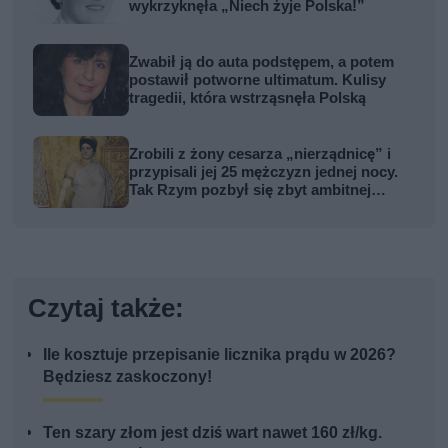
wykrzyknęła „Niech żyje Polska!”
Zwabił ją do auta podstępem, a potem
postawił potworne ultimatum. Kulisy
tragedii, która wstrząsnęła Polską
Zrobili z żony cesarza „nierządnicę” i
przypisali jej 25 mężczyzn jednej nocy.
Tak Rzym pozbył się zbyt ambitnej
kobiety
Czytaj także:
Ile kosztuje przepisanie licznika prądu w 2026?
Będziesz zaskoczony!
Ten szary złom jest dziś wart nawet 160 zł/kg.