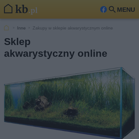
MENU
Fa
Szu
ceb
kaj
Inne
Zakupy w sklepie akwarystycznym online
ook
Sklep
akwarystyczny online