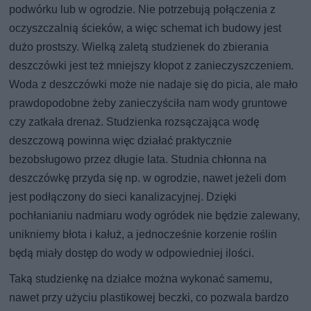
podwórku lub w ogrodzie. Nie potrzebują połączenia z
oczyszczalnią ścieków, a więc schemat ich budowy jest
dużo prostszy. Wielką zaletą studzienek do zbierania
deszczówki jest też mniejszy kłopot z zanieczyszczeniem.
Woda z deszczówki może nie nadaje się do picia, ale mało
prawdopodobne żeby zanieczyściła nam wody gruntowe
czy zatkała drenaż. Studzienka rozsączająca wodę
deszczową powinna więc działać praktycznie
bezobsługowo przez długie lata. Studnia chłonna na
deszczówkę przyda się np. w ogrodzie, nawet jeżeli dom
jest podłączony do sieci kanalizacyjnej. Dzięki
pochłanianiu nadmiaru wody ogródek nie będzie zalewany,
unikniemy błota i kałuż, a jednocześnie korzenie roślin
będą miały dostęp do wody w odpowiedniej ilości.
Taką studzienkę na działce można wykonać samemu,
nawet przy użyciu plastikowej beczki, co pozwala bardzo