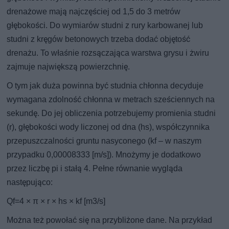
drenażowe mają najczęściej od 1,5 do 3 metrów
głębokości. Do wymiarów studni z rury karbowanej lub
studni z kręgów betonowych trzeba dodać objętość
drenażu. To właśnie rozsączająca warstwa grysu i żwiru
zajmuje największą powierzchnię.
O tym jak duża powinna być studnia chłonna decyduje
wymagana zdolność chłonna w metrach sześciennych na
sekundę. Do jej obliczenia potrzebujemy promienia studni
(r), głębokości wody liczonej od dna (hs), współczynnika
przepuszczalności gruntu nasyconego (kf – w naszym
przypadku 0,00008333 [m/s]). Mnożymy je dodatkowo
przez liczbę pi i stałą 4. Pełne równanie wygląda
następująco:
Qf=4 × π × r × hs × kf [m3/s]
Można też powołać się na przybliżone dane. Na przykład