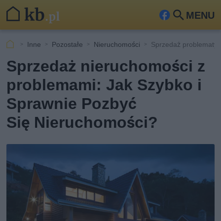
MENU
Fa
Szu
ceb
kaj
Inne
Pozostałe
Nieruchomości
Sprzedaż problematyc
ook
Sprzedaż nieruchomości z
problemami: Jak Szybko i
Sprawnie Pozbyć
Się Nieruchomości?