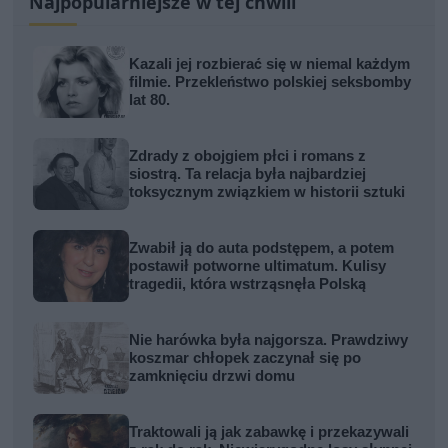
Najpopularniejsze w tej chwili
Kazali jej rozbierać się w niemal każdym
filmie. Przekleństwo polskiej seksbomby
lat 80.
Zdrady z obojgiem płci i romans z
siostrą. Ta relacja była najbardziej
toksycznym związkiem w historii sztuki
Zwabił ją do auta podstępem, a potem
postawił potworne ultimatum. Kulisy
tragedii, która wstrząsnęła Polską
Nie harówka była najgorsza. Prawdziwy
koszmar chłopek zaczynał się po
zamknięciu drzwi domu
Traktowali ją jak zabawkę i przekazywali