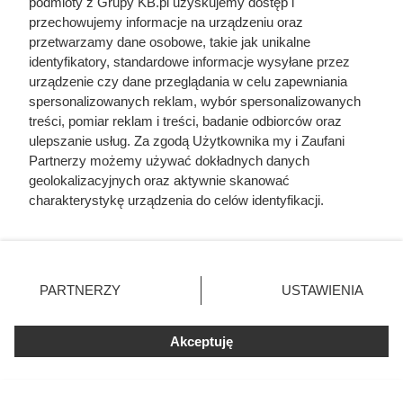
podmioty z Grupy KB.pl uzyskujemy dostęp i
poszukać złotego środka – inwestor nie musi przepłacać,
przechowujemy informacje na urządzeniu oraz
ale powinien skupić się na dopasowaniu systemu
przetwarzamy dane osobowe, takie jak unikalne
oczyszczającego do konkretnego ujęcia wody.
identyfikatory, standardowe informacje wysyłane przez
urządzenie czy dane przeglądania w celu zapewniania
spersonalizowanych reklam, wybór spersonalizowanych
treści, pomiar reklam i treści, badanie odbiorców oraz
Czytaj także:
ulepszanie usług. Za zgodą Użytkownika my i Zaufani
Partnerzy możemy używać dokładnych danych
geolokalizacyjnych oraz aktywnie skanować
Co zamiast kostki brukowej? Inwestorzy coraz
charakterystykę urządzenia do celów identyfikacji.
częściej stawiają na to rozwiązanie
Ponieważ cenimy Twoją prywatność, prosimy o zgodę na
korzystanie z tych technologii poprzez kliknięcie
Zjadł 174 koty i rzucił się na nogę kolesia z
„Akceptuję”. Zgoda jest dobrowolna i zawsze możesz ją
okrętu. Mroczny przypadek żołnierza z Polski
zmienić/wycofać klikając przycisk ustawień prywatności
PARTNERZY
USTAWIENIA
znajdujący się w lewym dolnym rogu strony. Niektóre
rodzaje przetwarzania danych nie wymagają zgody
Ta Polka trzymała w garści europejską elitę. Jej
użytkownika, ale masz prawo sprzeciwić się takiemu
Akceptuję
majątek i osiągnięcia przyprawiają o zawrót głowy
przetwarzaniu. Preferencje będą miały zastosowania tylko
na tej witrynie.
Coraz więcej osób rezygnuje z kostki brukowej.