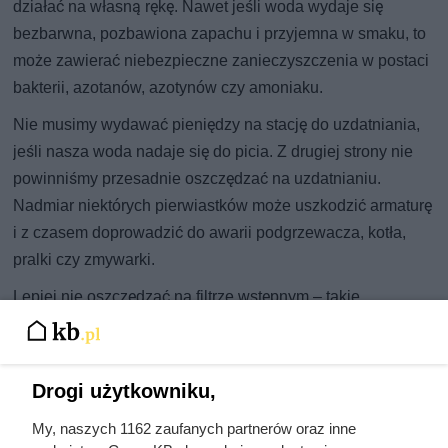
działać na własną rękę. Nawet jeśli woda wydaje się
bezbarwna, pozbawiona zapachu i przyjemna w smaku, to
może zawierać niebezpieczne zanieczyszczenia w postaci
bakterii, azotanów, azotynów czy amoniaku.
Nie musimy wydawać pieniędzy na stację do uzdatniania,
jeśli nasza woda nadaje się do picia. Z drugiej strony nie
powinniśmy przesadnie oszczędzać na uzdatnianiu.
Nadmiar niektórych pierwiastków może uszkodzić armaturę
i z czasem doprowadzić do awarii podgrzewacza, kotła,
pralki czy zmywarki.
Lepiej nie oszczędzać na filtrze wstępnym – takie
urządzenie zawsze musi być dopasowane do skali
zanieczyszczeń. Prosty filtr narurowy z wkładem
odżelaziającym może być tańszy niż pełna stacja, ale przy
Drogi użytkowniku,
dużej zawartości żelaza okaże się mało wydajny i będzie
My, naszych 1162 zaufanych partnerów oraz inne
wymagał częstej konserwacji. W tej sytuacji należy