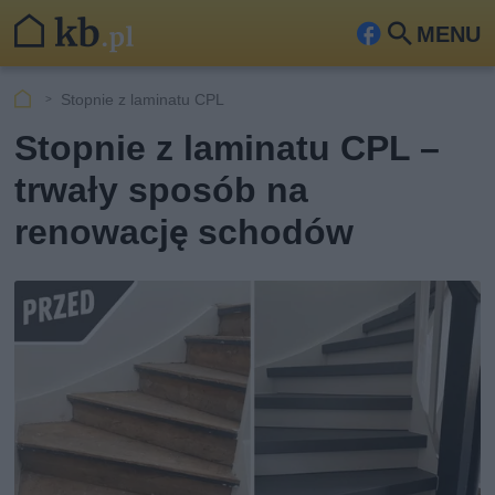
MENU
Fa
Szu
ceb
kaj
Stopnie z laminatu CPL
ook
Stopnie z laminatu CPL –
trwały sposób na
renowację schodów