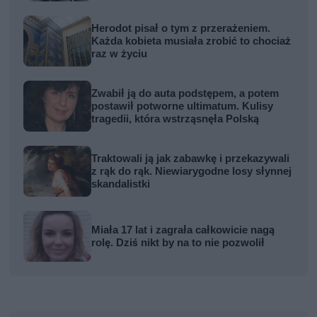
Herodot pisał o tym z przerażeniem.
Każda kobieta musiała zrobić to chociaż
raz w życiu
Zwabił ją do auta podstępem, a potem
postawił potworne ultimatum. Kulisy
tragedii, która wstrząsnęła Polską
Traktowali ją jak zabawkę i przekazywali
z rąk do rąk. Niewiarygodne losy słynnej
skandalistki
Miała 17 lat i zagrała całkowicie nagą
rolę. Dziś nikt by na to nie pozwolił