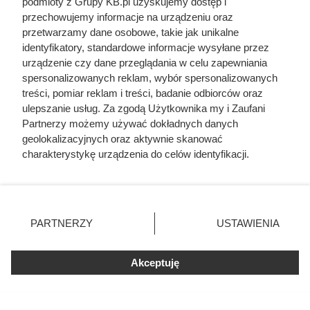
podmioty z Grupy KB.pl uzyskujemy dostęp i
przechowujemy informacje na urządzeniu oraz
Uwięził żonę i dzieci, porywał młode dziewczyny.
przetwarzamy dane osobowe, takie jak unikalne
Co się działo w zamku polskiego magnata
identyfikatory, standardowe informacje wysyłane przez
urządzenie czy dane przeglądania w celu zapewniania
spersonalizowanych reklam, wybór spersonalizowanych
Ta wojna po raz pierwszy złamała potęgę
treści, pomiar reklam i treści, badanie odbiorców oraz
imperialnej Rosji. Mało kto o niej pamięta
ulepszanie usług. Za zgodą Użytkownika my i Zaufani
Partnerzy możemy używać dokładnych danych
Wskoczyła w suknie i odparła zbrojny najazd na
geolokalizacyjnych oraz aktywnie skanować
Zamość. Kim była najodważniejsza magnatka XVII
charakterystykę urządzenia do celów identyfikacji.
wieku?
Ponieważ cenimy Twoją prywatność, prosimy o zgodę na
korzystanie z tych technologii poprzez kliknięcie
„Akceptuję”. Zgoda jest dobrowolna i zawsze możesz ją
zmienić/wycofać klikając przycisk ustawień prywatności
PARTNERZY
USTAWIENIA
znajdujący się w lewym dolnym rogu strony. Niektóre
rodzaje przetwarzania danych nie wymagają zgody
użytkownika, ale masz prawo sprzeciwić się takiemu
Akceptuję
przetwarzaniu. Preferencje będą miały zastosowania tylko
na tej witrynie.