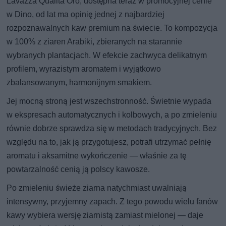
Lavazza Qualità Oro, dostępna teraz w promocyjnej cenie
w Dino, od lat ma opinię jednej z najbardziej
rozpoznawalnych kaw premium na świecie. To kompozycja
w 100% z ziaren Arabiki, zbieranych na starannie
wybranych plantacjach. W efekcie zachwyca delikatnym
profilem, wyrazistym aromatem i wyjątkowo
zbalansowanym, harmonijnym smakiem.
Jej mocną stroną jest wszechstronność. Świetnie wypada
w ekspresach automatycznych i kolbowych, a po zmieleniu
równie dobrze sprawdza się w metodach tradycyjnych. Bez
względu na to, jak ją przygotujesz, potrafi utrzymać pełnię
aromatu i aksamitne wykończenie — właśnie za tę
powtarzalność cenią ją polscy kawosze.
Po zmieleniu świeże ziarna natychmiast uwalniają
intensywny, przyjemny zapach. Z tego powodu wielu fanów
kawy wybiera wersję ziarnistą zamiast mielonej — daje