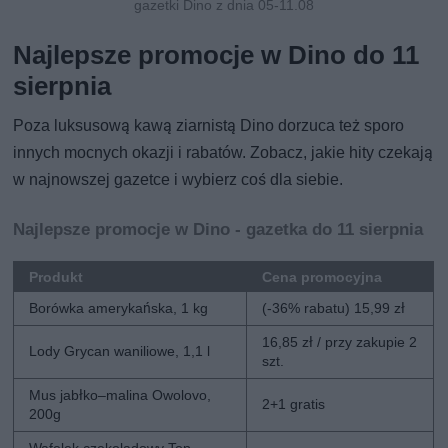
gazetki Dino z dnia 05-11.08
Najlepsze promocje w Dino do 11
sierpnia
Poza luksusową kawą ziarnistą Dino dorzuca też sporo
innych mocnych okazji i rabatów. Zobacz, jakie hity czekają
w najnowszej gazetce i wybierz coś dla siebie.
Najlepsze promocje w Dino - gazetka do 11 sierpnia
Produkt
Cena promocyjna
Borówka amerykańska, 1 kg
(-36% rabatu) 15,99 zł
16,85 zł / przy zakupie 2
Lody Grycan waniliowe, 1,1 l
szt.
Mus jabłko–malina Owolovo,
2+1 gratis
200g
Wafelek czekoladowy Top