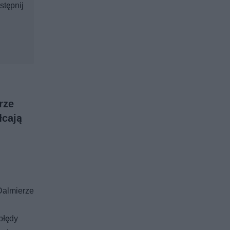
stępnij
rze
łcają
Dalmierze
błędy