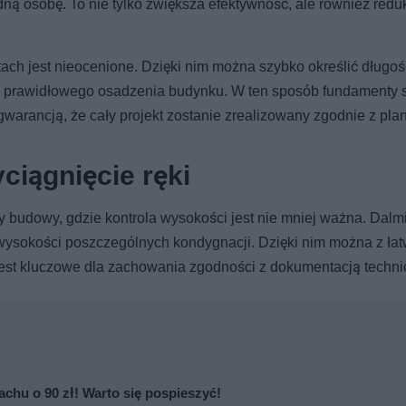
dną osobę. To nie tylko zwiększa efektywność, ale również redu
ch jest nieocenione. Dzięki nim można szybko określić długoś
la prawidłowego osadzenia budynku. W ten sposób fundamenty s
 gwarancją, że cały projekt zostanie zrealizowany zgodnie z pla
ciągnięcie ręki
y budowy, gdzie kontrola wysokości jest nie mniej ważna. Dalm
 wysokości poszczególnych kondygnacji. Dzięki nim można z ła
jest kluczowe dla zachowania zgodności z dokumentacją techni
chu o 90 zł! Warto się pospieszyć!