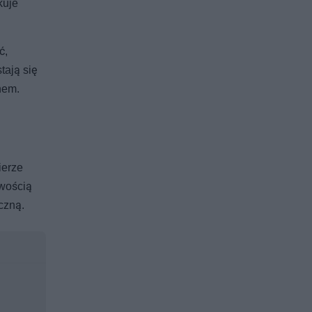
kuje
ć,
tają się
nem.
ierze
twością
czną.