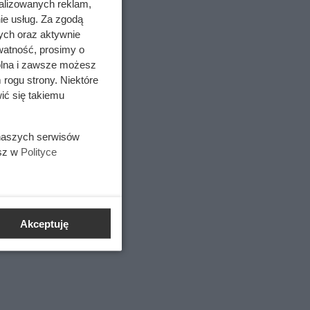
alizowanych reklam,
ie usług. Za zgodą
ych oraz aktywnie
watność, prosimy o
wolna i zawsze możesz
e równe i
 rogu strony. Niektóre
wki i
ić się takiemu
 naszych serwisów
esz w
Polityce
ze
 czy
ę
Akceptuję