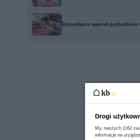
Dziennikarze ujawnili pochodzenie 
Drogi użytkown
My, naszych 1162 zau
informacje na urządze