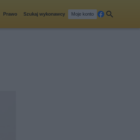
Prawo
Szukaj wykonawcy
Moje konto
Fa
Szu
ceb
kaj
ook
e