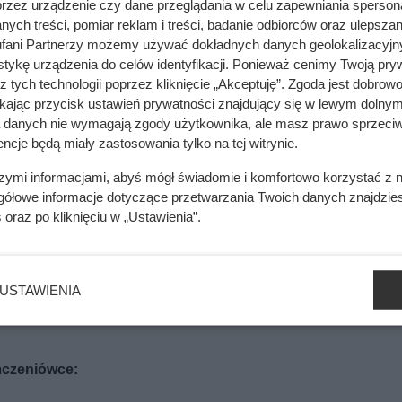
przez urządzenie czy dane przeglądania w celu zapewniania sperson
ych treści, pomiar reklam i treści, badanie odbiorców oraz ulepszan
fani Partnerzy możemy używać dokładnych danych geolokalizacyjn
tykę urządzenia do celów identyfikacji. Ponieważ cenimy Twoją pry
z tych technologii poprzez kliknięcie „Akceptuję”. Zgoda jest dobro
nia ścian – wystarczy jedno kliknięcie, by sprawdzić, czy są on
ikając przycisk ustawień prywatności znajdujący się w lewym dolnym
ożna uniknąć sytuacji, w której konieczne są kosztowne popra
a danych nie wymagają zgody użytkownika, ale masz prawo sprzeciw
ncje będą miały zastosowania tylko na tej witrynie.
szymi informacjami, abyś mógł świadomie i komfortowo korzystać z
 detali
gółowe informacje dotyczące przetwarzania Twoich danych znajdzi
s
oraz po kliknięciu w „Ustawienia”.
etap wykończeniowy, gdzie precyzja jest równie ważna. Dalmier
ieszczeń, co jest niezbędne przy układaniu płytek, wykładzin
dokładne wyznaczenie miejsc, w których powinny znajdować si
USTAWIENIA
 instalacji. Przykładowe produkty znajdziesz tutaj:
ńczeniówce: