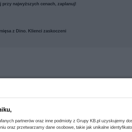
uj przy najwyższych cenach, zaplanuj!
mięsa z Dino. Klienci zaskoczeni
iku,
fanych partnerów oraz inne podmioty z Grupy KB.pl uzyskujemy do
niu oraz przetwarzamy dane osobowe, takie jak unikalne identyfikat