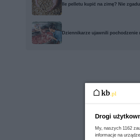
Ile pelletu kupić na zimę? Nie zgad
Dziennikarze ujawnili pochodzenie 
Drogi użytkown
My, naszych 1162 zau
informacje na urządze