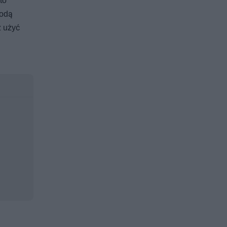
to
wodą
ż użyć