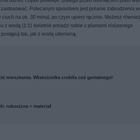
arna odzież często płowieje, dlatego przed usunięciem plam war
z zastosować. Polecanym sposobem jest polanie zabrudzenia 
w ciuch na ok. 30 minut, po czym upierz ręcznie. Możesz równie
iu z wodą (1:1) świetnie poradzi sobie z plamami niejasnego
ostępuj tak, jak z wodą utlenioną.
cić mieszkania. Właścicielka zrobiła coś genialnego!
: robocizna + materiał