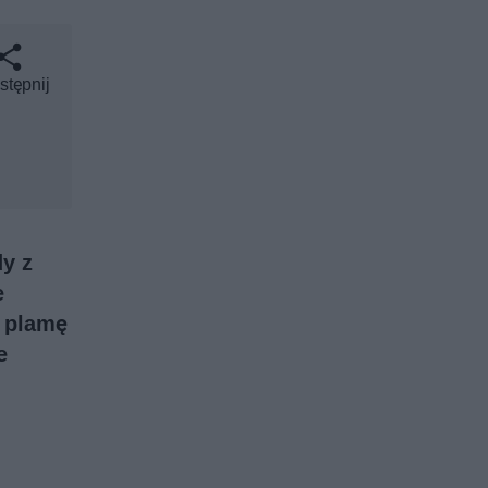
stępnij
dy z
e
ą plamę
e