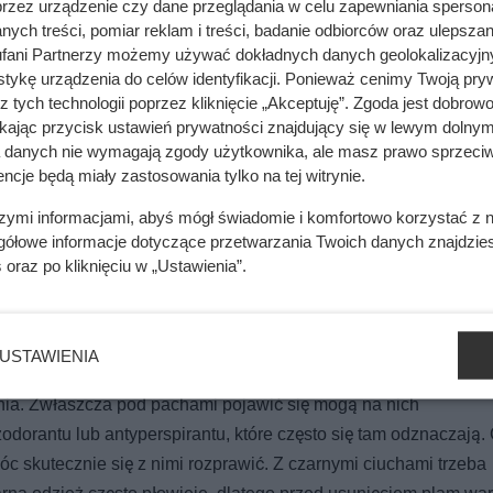
przez urządzenie czy dane przeglądania w celu zapewniania sperson
ych treści, pomiar reklam i treści, badanie odbiorców oraz ulepszan
fani Partnerzy możemy używać dokładnych danych geolokalizacyjn
tykę urządzenia do celów identyfikacji. Ponieważ cenimy Twoją pry
z tych technologii poprzez kliknięcie „Akceptuję”. Zgoda jest dobro
ikając przycisk ustawień prywatności znajdujący się w lewym dolnym
to wiedzieć!
a danych nie wymagają zgody użytkownika, ale masz prawo sprzeciw
ncje będą miały zastosowania tylko na tej witrynie.
ub kawy to nie lada wyzwanie. Najgorzej, gdy plama pojawia się
zenia? Możesz użyć zwykłego, szarego mydła. Wystarczy połąc
szymi informacjami, abyś mógł świadomie i komfortowo korzystać z
rzeć zanieczyszczone miejsce. Jeśli to nie zadziała, spróbuj uż
gółowe informacje dotyczące przetwarzania Twoich danych znajdzi
s
oraz po kliknięciu w „Ustawienia”.
óż biały ciuch do środka. Ubranie musi tam zostać minimum godz
rzeba wyprać odzież ręcznie lub w pralce. Jest to jednak metoda
sobów na usuwanie uporczywych plam z białych ciuchów, np. p
USTAWIENIA
nia. Zwłaszcza pod pachami pojawić się mogą na nich
odorantu lub antyperspirantu, które często się tam odznaczają.
skutecznie się z nimi rozprawić. Z czarnymi ciuchami trzeba