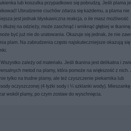
ukienka lub koszulka przypadkowo się pobrudzą. Jeśli plama je
anikować! Ubrudzenie ciuchów zdarza się każdemu, a plama ni
jsza jest jednak błyskawiczna reakcja, o ile masz możliwość
 dłużej na odzieży, może zaschnąć i wniknąć głębiej w tkaninę
oże być już nie do uratowania. Okazuje się jednak, że nie zaw
nia plam. Na zabrudzenia często najskuteczniejsze okazują s
nki.
zystko zależy od materiału. Jeśli tkanina jest delikatna i zw
wersalnych metod na plamy, która pomoże na większość z nich. 
ie tylko na trudne plamy, ale też czyszczenie piekarnika lub
sody oczyszczonej (4 łyżki sody i ¼ szklanki wody). Mieszankę
szar wokół plamy, po czym zostaw do wyschnięcia.