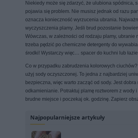
Niekiedy może się zdarzyć, że ulubiona spódnica, s
pojawia się problem. Nie musisz jednak od razu p
oznacza konieczność wyrzucenia ubrania. Najważnie
wyczyszczenia plamy. Jeśli brud pozostanie bowiem
Wówczas, w zależności od rodzaju plamy, ubranie m
trzeba pędzić po chemiczne detergenty do wywabia
środki! Wystarczy więc… spacer do kuchni lub łazie
Co w przypadku zabrudzenia kolorowych ciuchów? Ws
użyj sody oczyszczonej. To jedna z najbardziej uni
bezpieczna, więc warto zacząć od sody. Jest dobra n
odkamienianie. Potraktuj plamę roztworem z wody i 
brudne miejsce i poczekaj ok. godzinę. Zapierz ob
Najpopularniejsze artykuły