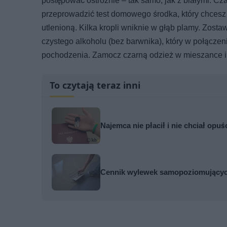
postępować ostrożnie – tak samo, jak z białymi. Cz
przeprowadzić test domowego środka, który chces
utlenioną. Kilka kropli wniknie w głąb plamy. Zosta
czystego alkoholu (bez barwnika), który w połączen
pochodzenia. Zamocz czarną odzież w mieszance i p
To czytają teraz inni
Najemca nie płacił i nie chciał opuś
Cennik wylewek samopoziomujących