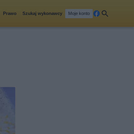
Prawo
Szukaj wykonawcy
Moje konto
Fa
Szu
ceb
kaj
ook