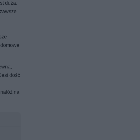
st duża,
e zawsze
.
sze
ię domowe
iewna,
Jest dość
 nałóż na