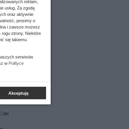
alizowanych reklam,
ie usług. Za zgodą
ych oraz aktywnie
watność, prosimy o
wolna i zawsze możesz
 rogu strony. Niektóre
ić się takiemu
 nagle,
zyć je z
 naszych serwisów
yć soli z
esz w
Polityce
inę, aby
 dla
o kawie i
Akceptuję
 Całe