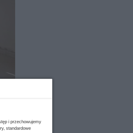
stęp i przechowujemy
ory, standardowe
dzić się