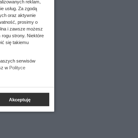
alizowanych reklam,
–
ie usług. Za zgodą
ych oraz aktywnie
watność, prosimy o
wolna i zawsze możesz
 rogu strony. Niektóre
ić się takiemu
 naszych serwisów
esz w
Polityce
Akceptuję