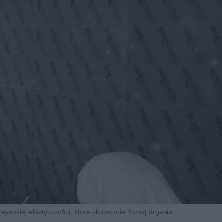
 wysokiej elastyczności, które skutecznie tłumią drgania