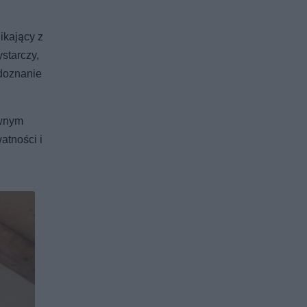
ikający z
starczy,
 doznanie
ownym
atności i