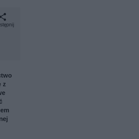
stępnij
ctwo
 z
we
ć
iem
nej