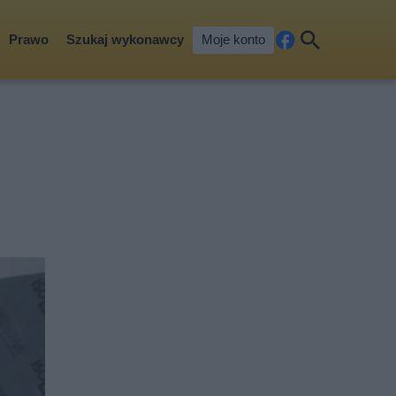
Prawo
Szukaj wykonawcy
Moje konto
Fa
Szu
ceb
kaj
ook