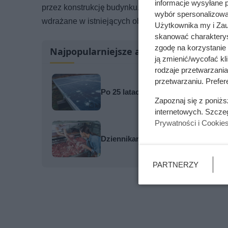
informacje wysyłane 
przez konstrukcję budynku. Są to działania zarówn
wybór spersonalizowan
wdrażane w istniejących obiektach, gdzie problem 
Użytkownika my i Zau
skanować charakterys
zgodę na korzystanie 
Najpopularniejsze artykuły
ją zmienić/wycofać kl
rodzaje przetwarzani
przetwarzaniu. Prefere
Po 25 latach z fotowoltaiką dzieje 
Zapoznaj się z poniż
internetowych. Szcze
Prywatności i Cookie
Dziennikarze ujawnili pochodzenie 
PARTNERZY