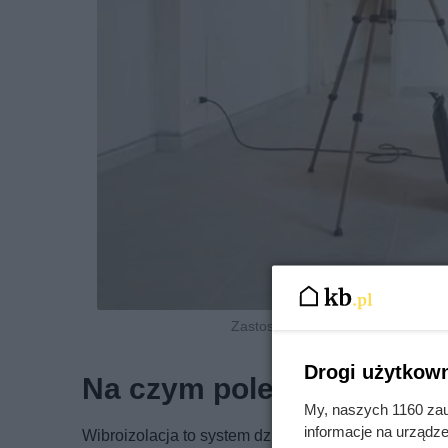
Zastosuj maty wibroizolacyjne po
Drogi użytkown
Na czym polega wibroizol
My, naszych 1160 zau
informacje na urządze
Wibroizolacja to system działań mających na celu 