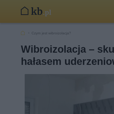
Czym jest wibroizolacja?
Wibroizolacja – sk
hałasem uderzeni