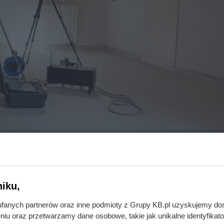
d posadzką, by ograniczyć hałas przenoszony przez stropy
iku,
acja?
fanych partnerów oraz inne podmioty z Grupy KB.pl uzyskujemy do
niu oraz przetwarzamy dane osobowe, takie jak unikalne identyfikat
ograniczenie transmisji drgań mechanicznych, które mogą rozcho