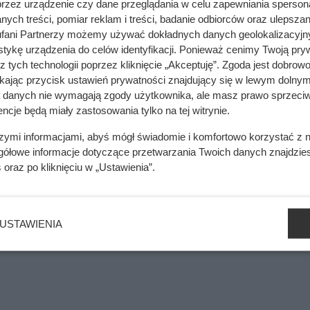
przez urządzenie czy dane przeglądania w celu zapewniania sperson
o prewencyjne – stosowane na etapie budowy, jak i naprawcze 
ych treści, pomiar reklam i treści, badanie odbiorców oraz ulepszan
hałasu został zauważony już po zamieszkaniu.
fani Partnerzy możemy używać dokładnych danych geolokalizacyjn
tykę urządzenia do celów identyfikacji. Ponieważ cenimy Twoją pry
z tych technologii poprzez kliknięcie „Akceptuję”. Zgoda jest dobro
ikając przycisk ustawień prywatności znajdujący się w lewym dolnym
a danych nie wymagają zgody użytkownika, ale masz prawo sprzeciw
ncje będą miały zastosowania tylko na tej witrynie.
się coś, o czym mało kto myśli przy zakupie
szymi informacjami, abyś mógł świadomie i komfortowo korzystać z
gółowe informacje dotyczące przetwarzania Twoich danych znajdzi
s
oraz po kliknięciu w „Ustawienia”.
mięsa z Dino. Klienci zaskoczeni
USTAWIENIA