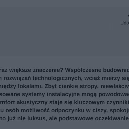
Udo
oraz większe znaczenie? Współczesne budowni
ozwiązań technologicznych, wciąż mierzy się
dzy lokalami. Zbyt cienkie stropy, niewłaści
asowane systemy instalacyjne mogą powodowa
omfort akustyczny staje się kluczowym czynnik
lu osób możliwość odpoczynku w ciszy, spokoj
 to już nie luksus, ale podstawowe oczekiwanie