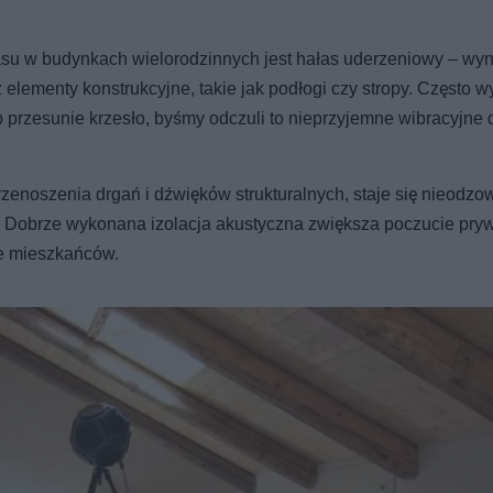
asu w budynkach wielorodzinnych jest hałas uderzeniowy – wyn
ementy konstrukcyjne, takie jak podłogi czy stropy. Często wy
 przesunie krzesło, byśmy odczuli to nieprzyjemne wibracyjne
przenoszenia drgań i dźwięków strukturalnych, staje się nieodz
 Dobrze wykonana izolacja akustyczna zwiększa poczucie pryw
ne mieszkańców.