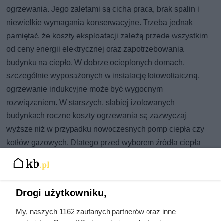
ogrzewania. Jego zaletami są cicha praca, brak spalin i
niewielkie wymagania konserwacyjne. Trzeba jednak
pamiętać, że koszty eksploatacji zależą przede wszystkim
od ceny energii elektrycznej oraz zapotrzebowania
budynku na ciepło. W dobrze ocieplonych domach,
szczególnie wyposażonych w instalację fotowoltaiczną,
ogrzewanie indukcyjne może być wygodnym
rozwiązaniem. W starszych, słabiej izolowanych
budynkach roczne koszty ogrzewania są zazwyczaj
wyższe niż w przypadku nowoczesnych pomp ciepła czy
kotłów gazowych. Dlatego przed wyborem źródła ciepła
warto przeanalizować charakterystykę energetyczną
budynku oraz przewidywane koszty użytkowania.
Drogi użytkowniku,
My, naszych 1162 zaufanych partnerów oraz inne