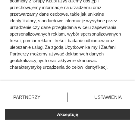
podmioty z Grupy KB.pl uzyskujemy dostęp i
przechowujemy informacje na urządzeniu oraz
przetwarzamy dane osobowe, takie jak unikalne
identyfikatory, standardowe informacje wysyłane przez
urządzenie czy dane przeglądania w celu zapewniania
spersonalizowanych reklam, wybór spersonalizowanych
treści, pomiar reklam i treści, badanie odbiorców oraz
ulepszanie usług. Za zgodą Użytkownika my i Zaufani
Partnerzy możemy używać dokładnych danych
geolokalizacyjnych oraz aktywnie skanować
charakterystykę urządzenia do celów identyfikacji.
Ponieważ cenimy Twoją prywatność, prosimy o zgodę na
korzystanie z tych technologii poprzez kliknięcie
„Akceptuję”. Zgoda jest dobrowolna i zawsze możesz ją
zmienić/wycofać klikając przycisk ustawień prywatności
Czytaj także:
PARTNERZY
USTAWIENIA
znajdujący się w lewym dolnym rogu strony. Niektóre
rodzaje przetwarzania danych nie wymagają zgody
Córki Młynarskiego przerwały milczenie. „Żyliśmy
użytkownika, ale masz prawo sprzeciwić się takiemu
Akceptuję
w strachu”
przetwarzaniu. Preferencje będą miały zastosowania tylko
na tej witrynie.
Wywierciła studnię przed budową domu. Kilka