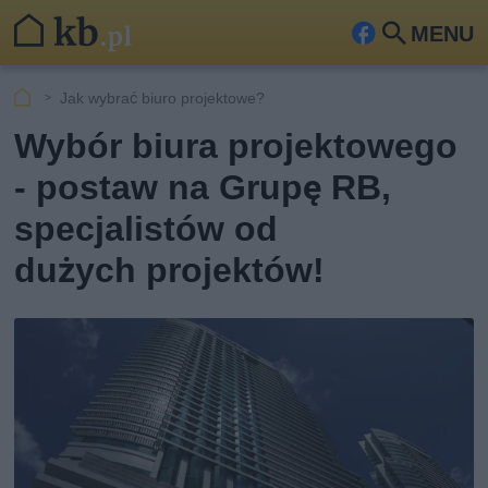
MENU
Fa
Szu
ceb
kaj
Jak wybrać biuro projektowe?
ook
Wybór biura projektowego
- postaw na Grupę RB,
specjalistów od
dużych projektów!