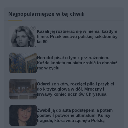
Najpopularniejsze w tej chwili
Kazali jej rozbierać się w niemal każdym
filmie. Przekleństwo polskiej seksbomby
lat 80.
Herodot pisał o tym z przerażeniem.
Każda kobieta musiała zrobić to chociaż
raz w życiu
Odarci ze skóry, rozcięci piłą i przybici
do krzyża głową w dół. Mroczny i
krwawy koniec uczniów Chrystusa
Zwabił ją do auta podstępem, a potem
postawił potworne ultimatum. Kulisy
tragedii, która wstrząsnęła Polską