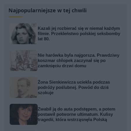
Najpopularniejsze w tej chwili
Kazali jej rozbierać się w niemal każdym
filmie. Przekleństwo polskiej seksbomby
lat 80.
Nie harówka była najgorsza. Prawdziwy
koszmar chłopek zaczynał się po
zamknięciu drzwi domu
Żona Sienkiewicza uciekła podczas
podróży poślubnej. Powód do dziś
szokuje
Zwabił ją do auta podstępem, a potem
postawił potworne ultimatum. Kulisy
tragedii, która wstrząsnęła Polską