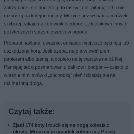
zatrzymane, nie docierają do mszyc, nie „pilnują” ich i nie
roznoszą na kolejne rośliny. Mszyce bez wsparcia mrówek
szybciej trafiają na celownik biedronek, złotooków i innych
pożytecznych sprzymierzeńców ogrodu.
Preparat nakładaj uważnie, omijając miejsca z pękniętą lub
uszkodzoną korą. Jeśli trzeba, najpierw owiń pień
papierem albo taśmą, a dopiero na tę warstwę nałóż klej.
Pamiętaj też o posmarowaniu palików i podpór — często to
właśnie nimi mrówki „obchodzą” pień i dostają się na
roślinę inną drogą.
Czytaj także:
Zjadł 174 koty i rzucił się na nogę kolesia z
okrętu. Mroczny przypadek żołnierza z Polski