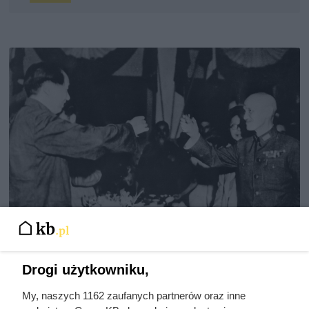
Doprowadził do śmierci większej
Drogi użytkowniku,
liczby ludzi niż Hitler i Stalin
My, naszych 1162 zaufanych partnerów oraz inne
razem wzięci. Mimo to czczą go