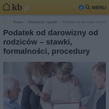
MENU
Fa
Szu
ceb
kaj
Prawo
Darowizny i spadki
Podatek od darowizn od rodz
ook
Podatek od darowizny od
rodziców – stawki,
formalności, procedury