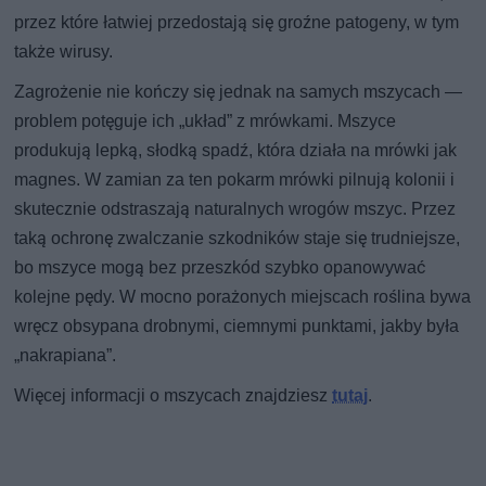
przez które łatwiej przedostają się groźne patogeny, w tym
także wirusy.
Zagrożenie nie kończy się jednak na samych mszycach —
problem potęguje ich „układ” z mrówkami. Mszyce
produkują lepką, słodką spadź, która działa na mrówki jak
magnes. W zamian za ten pokarm mrówki pilnują kolonii i
skutecznie odstraszają naturalnych wrogów mszyc. Przez
taką ochronę zwalczanie szkodników staje się trudniejsze,
bo mszyce mogą bez przeszkód szybko opanowywać
kolejne pędy. W mocno porażonych miejscach roślina bywa
wręcz obsypana drobnymi, ciemnymi punktami, jakby była
„nakrapiana”.
Więcej informacji o mszycach znajdziesz
tutaj
.