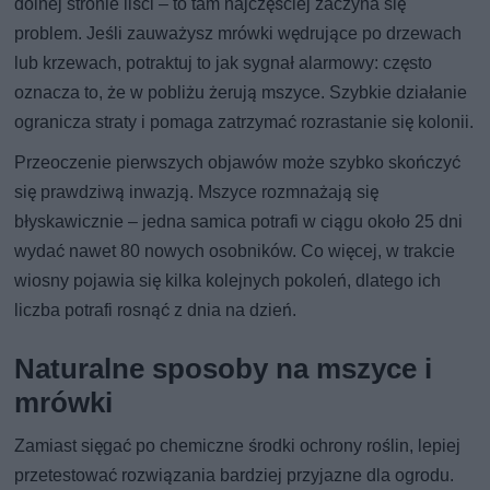
dolnej stronie liści – to tam najczęściej zaczyna się
problem. Jeśli zauważysz mrówki wędrujące po drzewach
lub krzewach, potraktuj to jak sygnał alarmowy: często
oznacza to, że w pobliżu żerują mszyce. Szybkie działanie
ogranicza straty i pomaga zatrzymać rozrastanie się kolonii.
Przeoczenie pierwszych objawów może szybko skończyć
się prawdziwą inwazją. Mszyce rozmnażają się
błyskawicznie – jedna samica potrafi w ciągu około 25 dni
wydać nawet 80 nowych osobników. Co więcej, w trakcie
wiosny pojawia się kilka kolejnych pokoleń, dlatego ich
liczba potrafi rosnąć z dnia na dzień.
Naturalne sposoby na mszyce i
mrówki
Zamiast sięgać po chemiczne środki ochrony roślin, lepiej
przetestować rozwiązania bardziej przyjazne dla ogrodu.