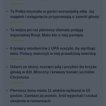
Ta Polka trzymała w garści europejską elitę. Jej
majątek i osiągnięcia przyprawiają o zawrót głowy
Ta wojna po raz pierwszy złamała potęgę
imperialnej Rosji. Mało kto o niej pamięta
6 tysięcy morderców z UPA ruszyło, by wyrżnąć
wieś. Polacy stworzyli w niej prawdziwą twierdzę
Odarci ze skóry, rozcięci piłą i przybici do krzyża
głową w dół. Mroczny i krwawy koniec uczniów
Chrystusa
Pierwsza żona miała 11 ataków epilepsji w 10
godzin. Zamiast jej pomóc, król wyjechał i szukał
ukojenia w romansach