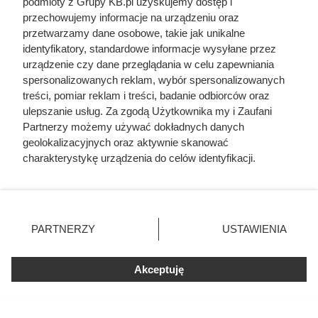
podmioty z Grupy KB.pl uzyskujemy dostęp i
jako bohatera
przechowujemy informacje na urządzeniu oraz
przetwarzamy dane osobowe, takie jak unikalne
identyfikatory, standardowe informacje wysyłane przez
urządzenie czy dane przeglądania w celu zapewniania
spersonalizowanych reklam, wybór spersonalizowanych
treści, pomiar reklam i treści, badanie odbiorców oraz
ulepszanie usług. Za zgodą Użytkownika my i Zaufani
Partnerzy możemy używać dokładnych danych
geolokalizacyjnych oraz aktywnie skanować
charakterystykę urządzenia do celów identyfikacji.
Ponieważ cenimy Twoją prywatność, prosimy o zgodę na
korzystanie z tych technologii poprzez kliknięcie
„Akceptuję”. Zgoda jest dobrowolna i zawsze możesz ją
zmienić/wycofać klikając przycisk ustawień prywatności
PARTNERZY
USTAWIENIA
znajdujący się w lewym dolnym rogu strony. Niektóre
Herodot pisał o tym z
rodzaje przetwarzania danych nie wymagają zgody
użytkownika, ale masz prawo sprzeciwić się takiemu
Akceptuję
przerażeniem. Każda kobieta
przetwarzaniu. Preferencje będą miały zastosowania tylko
musiała zrobić to chociaż raz w
na tej witrynie.