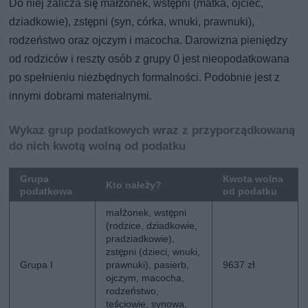
Do niej zalicza się małżonek, wstępni (matka, ojciec,
dziadkowie), zstępni (syn, córka, wnuki, prawnuki),
rodzeństwo oraz ojczym i macocha. Darowizna pieniędzy
od rodziców i reszty osób z grupy 0 jest nieopodatkowana
po spełnieniu niezbędnych formalności. Podobnie jest z
innymi dobrami materialnymi.
Wykaz grup podatkowych wraz z przyporządkowaną
do nich kwotą wolną od podatku
Grupa
Kwota wolna
Kto należy?
podatkowa
od podatku
małżonek, wstępni
(rodzice, dziadkowie,
pradziadkowie),
zstępni (dzieci, wnuki,
Grupa I
prawnuki), pasierb,
9637 zł
ojczym, macocha,
rodzeństwo,
teściowie, synowa,