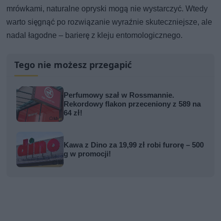
mrówkami, naturalne opryski mogą nie wystarczyć. Wtedy
warto sięgnąć po rozwiązanie wyraźnie skuteczniejsze, ale
nadal łagodne – barierę z kleju entomologicznego.
Tego nie możesz przegapić
Perfumowy szał w Rossmannie.
Rekordowy flakon przeceniony z 589 na
64 zł!
Kawa z Dino za 19,99 zł robi furorę – 500
g w promocji!