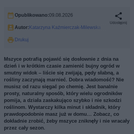
Opublikowano:
09.08.2026
Udostępnij
Autor:
Katarzyna Kaźmierczak-Milewska
Drukuj
Mszyce potrafią pojawić się dosłownie z dnia na
dzień i w krótkim czasie zamienić bujny ogród w
smutny widok – liście się zwijają, pędy słabną, a
rośliny zaczynają marnieć. Dobra wiadomość? Nie
musisz od razu sięgać po chemię. Jest banalnie
prosty, naturalny sposób, który wielu ogrodników
pomija, a działa zaskakująco szybko i nie szkodzi
roślinom. Wystarczy kilka minut i składnik, który
prawdopodobnie masz już w domu… Zobacz, co
dokładnie zrobić, żeby mszyce zniknęły i nie wracały
przez cały sezon.