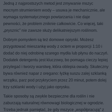
Jedną z najprostszych metod jest zmywanie mszyc
mocnym strumieniem wody – usuwa je mechanicznie, ale
wymaga systematycznego powtarzania i nie daje
pewności, że problem zniknie całkowicie. Co więcej, taki
„prysznic” nie zawsze służy delikatniejszym roślinom.
Dobrym pomysłem są też domowe opryski. Możesz
przygotować mieszankę wody z octem w proporcji 1:10 i
dodać do niej odrobinę szarego mydła lub płynu do naczyń.
Dodatek detergentu jest kluczowy, bo pomaga cieczy lepiej
przylegać i tworzy warstwę, która oblepia owady. Skuteczny
bywa również napar z oregano: łyżkę suszu zalej szklanką
wrzątku, parz pod przykryciem przez 20 minut, potem dolej
trzy szklanki wody i użyj jako oprysku.
Takie sposoby są zwykle bezpieczne dla roślin i nie
zaburzają naturalnej równowagi biologicznej w ogrodzie.
Trzeba jednak pamiętać, że gdy mszyce „współpracują” z