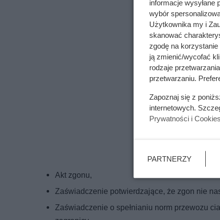
informacje wysyłane 
wybór spersonalizowan
Użytkownika my i Zau
skanować charakterys
zgodę na korzystanie 
ją zmienić/wycofać kl
rodzaje przetwarzani
przetwarzaniu. Prefere
Zapoznaj się z poniż
internetowych. Szcze
Prywatności i Cookie
PARTNERZY
Akt zgonu,
Zaświadczenie potwierdzające, że zgon nie nas
Zaświadczenie o spełnianiu norm przewozu ciał