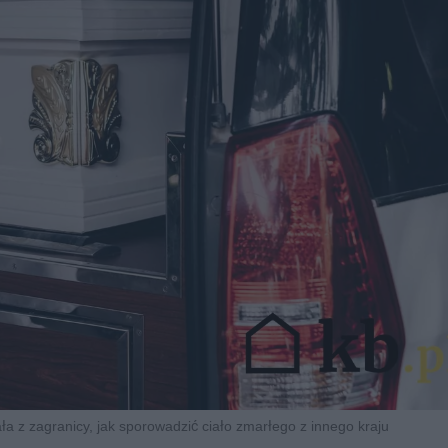
a z zagranicy, jak sporowadzić ciało zmarłego z innego kraju