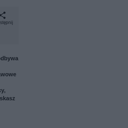
stępnij
 odbywa
tawowe
cy
,
yskasz