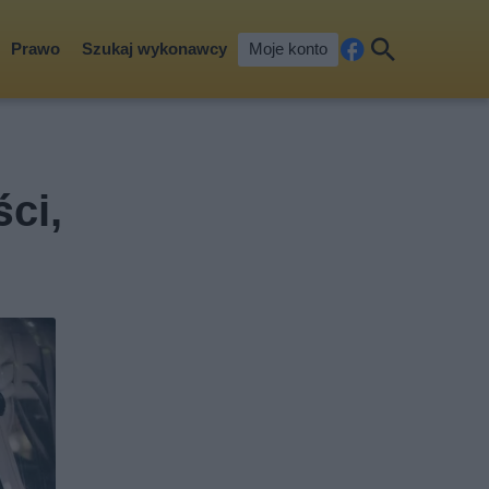
Prawo
Szukaj wykonawcy
Moje konto
Fa
Szu
ceb
kaj
ook
ci,