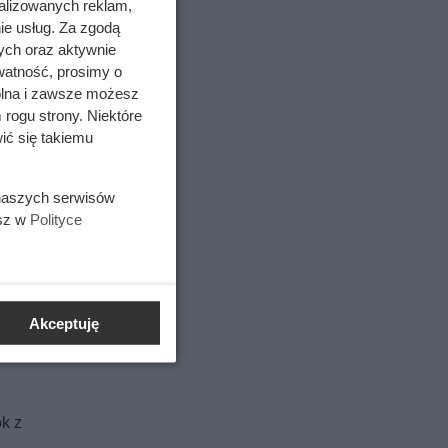
alizowanych reklam,
ie usług. Za zgodą
ych oraz aktywnie
watność, prosimy o
wolna i zawsze możesz
 rogu strony. Niektóre
ić się takiemu
 naszych serwisów
esz w
Polityce
Akceptuję
k z