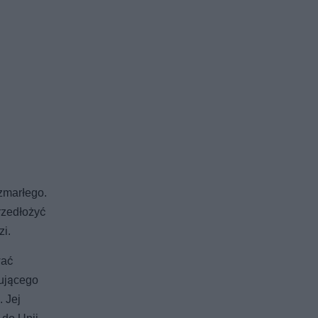
zmarłego.
rzedłożyć
zi.
wać
nującego
 Jej