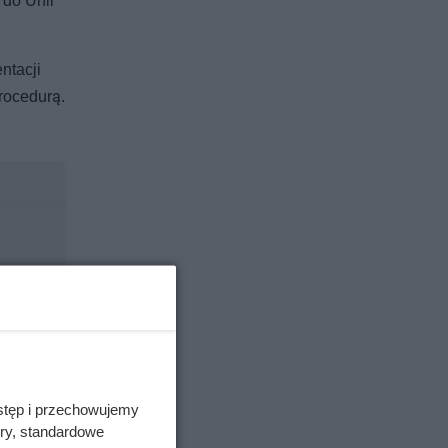
 do Unii
ntacji
rocedurą.
stęp i przechowujemy
ory, standardowe