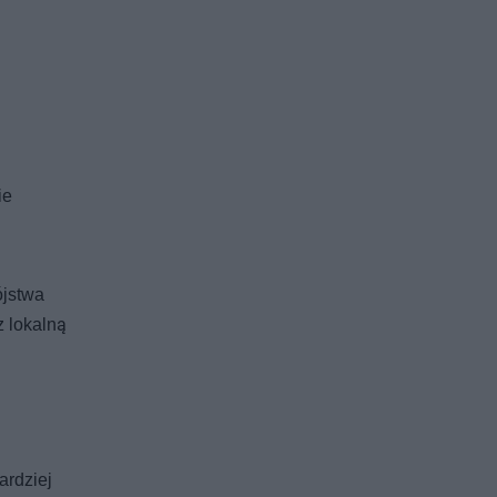
ie
ójstwa
z lokalną
ardziej