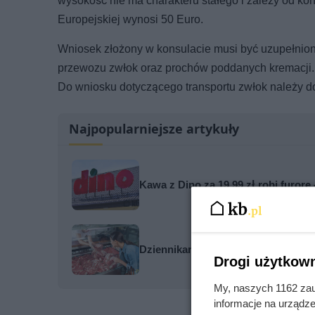
wysokość nie ma charakteru stałego i zależy od k
Europejskiej wynosi 50 Euro.
Wniosek złożony w konsulacie musi być uzupełnio
przewozu zwłok oraz prochów poddanych kremacji. 
Do wniosku dotyczącego transportu zwłok należy d
Najpopularniejsze artykuły
Kawa z Dino za 19,99 zł robi furorę
Dziennikarze ujawnili pochodzenie 
Drogi użytkown
My, naszych 1162 zau
informacje na urządze