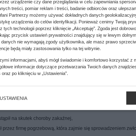
przez urządzenie czy dane przeglądania w celu zapewniania sperson
ych treści, pomiar reklam i treści, badanie odbiorców oraz ulepszan
fani Partnerzy możemy używać dokładnych danych geolokalizacyjn
tykę urządzenia do celów identyfikacji. Ponieważ cenimy Twoją pry
z tych technologii poprzez kliknięcie „Akceptuję”. Zgoda jest dobro
ikając przycisk ustawień prywatności znajdujący się w lewym dolnym
a danych nie wymagają zgody użytkownika, ale masz prawo sprzeciw
ncje będą miały zastosowania tylko na tej witrynie.
szymi informacjami, abyś mógł świadomie i komfortowo korzystać z
gółowe informacje dotyczące przetwarzania Twoich danych znajdzi
s
oraz po kliknięciu w „Ustawienia”.
USTAWIENIA
tąpił na skutek choroby zakaźnej,
 przez firmę pogrzebową, która zajmie się sprowadzeniem zwło