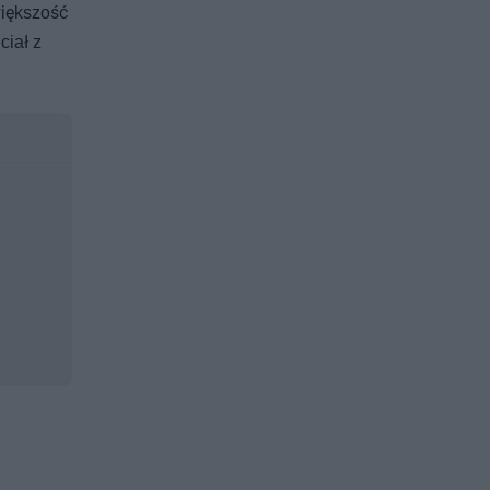
iększość
ciał z