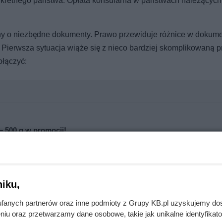
onkretnego państwa. Opłata konsularna w państwach należących
ny o niezbędne dokumenty. Prawo przewiduje różnice w dokume
Pierwsza sytuacja wiąże się z nieco bardziej skomplikowaną p
ołączyć:
 – 500 g w promocji!
mięsa z Dino. Klienci zaskoczeni
iku,
fanych partnerów oraz inne podmioty z Grupy KB.pl uzyskujemy do
niu oraz przetwarzamy dane osobowe, takie jak unikalne identyfikat