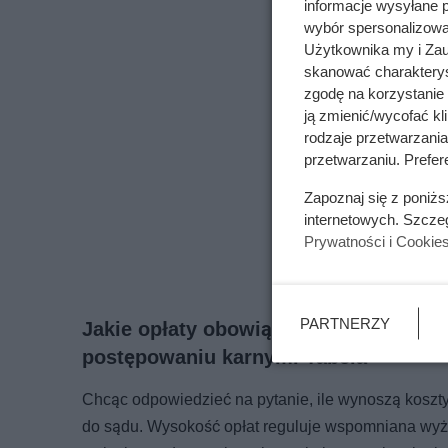
informacje wysyłane 
wybór spersonalizowan
Użytkownika my i Zau
skanować charakterys
zgodę na korzystanie 
ją zmienić/wycofać kl
rodzaje przetwarzani
przetwarzaniu. Prefere
Zapoznaj się z poniż
internetowych. Szcze
Prywatności i Cookie
PARTNERZY
Jakie opłaty obowiązują przed rozpo
postępowaniu karnym. Tabela
Chcąc odpowiedzieć na pytanie, ile wynoszą kosz
do sądu. Wysokość opłat reguluje wspomniana wyże