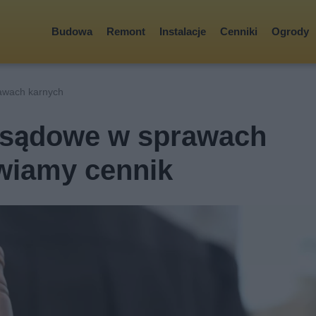
Budowa
Remont
Instalacje
Cenniki
Ogrody
awach karnych
y sądowe w sprawach
wiamy cennik