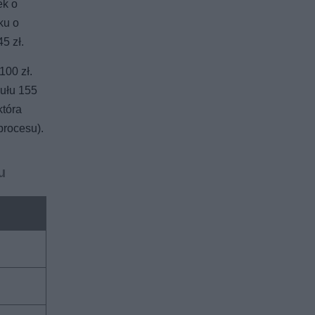
ek o
ku o
5 zł.
100 zł.
kułu 155
która
procesu).
u