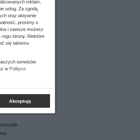
alizowanych reklam,
ie usług. Za zgodą
ych oraz aktywnie
watność, prosimy o
wolna i zawsze możesz
 rogu strony. Niektóre
ić się takiemu
 naszych serwisów
esz w
Polityce
Akceptuję
 wniosek
nie