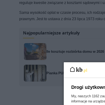
reguluje kwestie związane z kosztami sądowymi i 
Sama wysokość opłat w czasie procesu, ich rodzaje
prawnym. Jest to ustawa z dnia 23 lipca 1973 roku 
Najpopularniejsze artykuły
Ile kosztuje rozbiórka domu w 2026
Pianka PUR miała wytrzymać nawet 5
Drogi użytkown
My, naszych 1162 zau
informacje na urządze