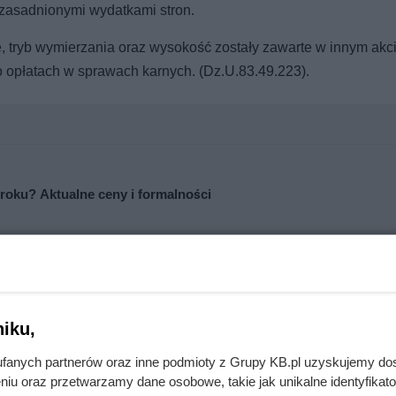
uzasadnionymi wydatkami stron.
, tryb wymierzania oraz wysokość zostały zawarte w innym akc
o opłatach w sprawach karnych. (Dz.U.83.49.223).
 roku? Aktualne ceny i formalności
0 lat. Tak wygląda po już po 5 latach użytkowania
iku,
fanych partnerów oraz inne podmioty z Grupy KB.pl uzyskujemy do
niu oraz przetwarzamy dane osobowe, takie jak unikalne identyfikat