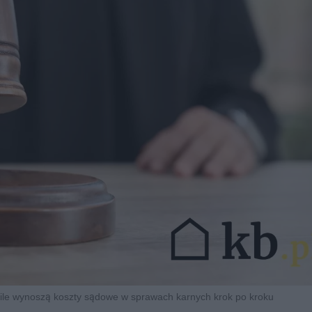
ile wynoszą koszty sądowe w sprawach karnych krok po kroku