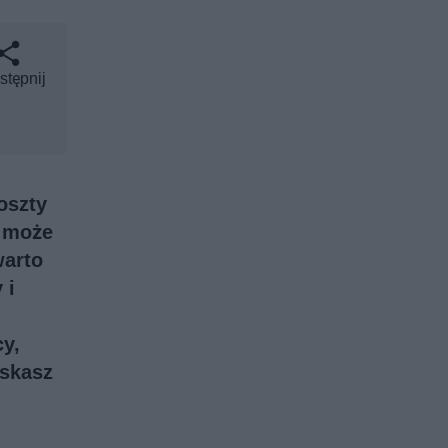
stępnij
oszty
h może
warto
 i
cy
,
yskasz