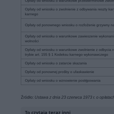
Opłaty od wniosku o warunkowe przedterminowe zwoln
Opłaty od wniosku o zwolnienie z odbywania reszty kar
karnego
Opłaty od ponownego wniosku o rozłożenie grzywny na
Opłaty od wniosku o warunkowe zawieszenie wykonani
wolności
Opłaty od wniosku o warunkowe zwolnienie z odbycia r
trybie art. 155 § 1 Kodeksu karnego wykonawczego
Opłaty od wniosku o zatarcie skazania
Opłaty od ponownej prośby o ułaskawienie
Opłaty od wniosku o wznowienie postępowania
Źródło:
Ustawa z dnia 23 czerwca 1973 r. o opłata
To czytają teraz inni