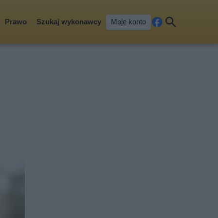
Prawo
Szukaj wykonawcy
Moje konto
Fa
Szu
ceb
kaj
ook