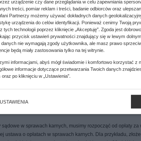
przez urządzenie czy dane przeglądania w celu zapewniania sperson
ych treści, pomiar reklam i treści, badanie odbiorców oraz ulepszan
fani Partnerzy możemy używać dokładnych danych geolokalizacyjn
tykę urządzenia do celów identyfikacji. Ponieważ cenimy Twoją pry
z tych technologii poprzez kliknięcie „Akceptuję”. Zgoda jest dobro
ikając przycisk ustawień prywatności znajdujący się w lewym dolnym
a danych nie wymagają zgody użytkownika, ale masz prawo sprzeciw
ncje będą miały zastosowania tylko na tej witrynie.
szymi informacjami, abyś mógł świadomie i komfortowo korzystać z
gółowe informacje dotyczące przetwarzania Twoich danych znajdzi
s
oraz po kliknięciu w „Ustawienia”.
USTAWIENIA
częciem procesu? Opłaty od wniosków w
ty sądowe w sprawach karnych, musimy rozpocząć od opłaty za
j ustawa o opłatach w sprawach karnych. Dla przykładu, złoże