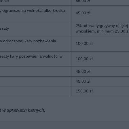
ienie
45,00 zł
y ograniczenia wolności albo środka
45,00 zł
2% od kwoty grzywny objętej
 raty
wnioskiem, minimum 25,00 z
a odroczonej kary pozbawienia
100,00 zł
eszty kary pozbawienia wolności w
100,00 zł
45,00 zł
45,00 zł
150,00 zł
ch w sprawach karnych.