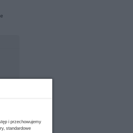
ie
stęp i przechowujemy
ory, standardowe