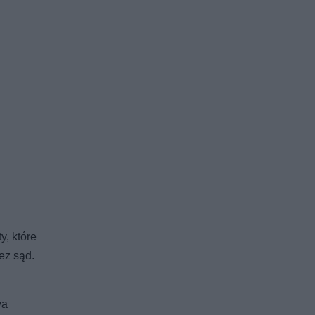
y, które
ez sąd.
wa