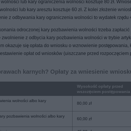
olności lub kary ograniczenia wolności kosztuje 80 zł. Wnios
lności lub kary aresztu kosztuje 60 zł. Z kolei złożenie wnios
ie z odbywania kary ograniczenia wolności to wydatek rzędu 4
nania odroczonej kary pozbawienia wolności trzeba zapłacić 
zwolnienie z odbycia kary pozbawienia wolności w trybie arty
m okazuje się opłata do wniosku o wznowienie postępowania, 
zestawienie opłat od wniosków (uiszczane przed rozpoczęciem 
prawach karnych? Opłaty za wniesienie wniosk
Wysokość opłaty przed
wszczęciem postępowania
ienia wolności albo kary
80,00 zł
ary pozbawienia wolności albo kary
60,00 zł