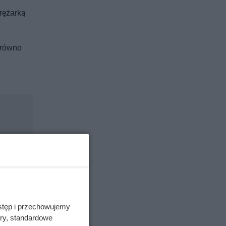
rężarką
arówno
stęp i przechowujemy
ory, standardowe