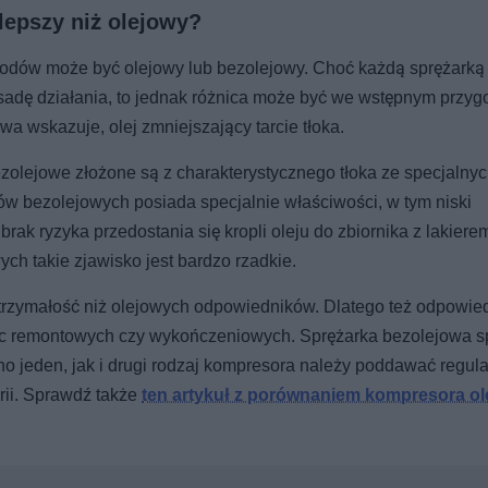
epszy niż olejowy?
odów może być olejowy lub bezolejowy. Choć każdą sprężarką
sadę działania, to jednak różnica może być we wstępnym przyg
wa wskazuje, olej zmniejszający tarcie tłoka.
lejowe złożone są z charakterystycznego tłoka ze specjalny
ków bezolejowych posiada specjalnie właściwości, w tym niski
 brak ryzyka przedostania się kropli oleju do zbiornika z lakiere
h takie zjawisko jest bardzo rzadkie.
trzymałość niż olejowych odpowiedników. Dlatego też odpowie
ac remontowych czy wykończeniowych. Sprężarka bezolejowa s
o jeden, jak i drugi rodzaj kompresora należy poddawać regula
rii. Sprawdź także
ten artykuł z porównaniem kompresora o