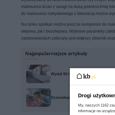
malowania ścian z uwagi na dużą powierzchnię ro
do malowania natryskowego z łatwością można wy
Na rynku spotkać można jeszcze kompresor do ma
olejowa, jak i bezolejowa. Wybrane parametry zale
zastosowaniach zalecany jest większy zbiornik ora
Najpopularniejsze artykuły
Wydał 80 tys. zł na ocieplenie dom
Drogi użytkown
Dziennikarze ujawnili pochodzenie 
My, naszych 1162 zau
informacje na urządze