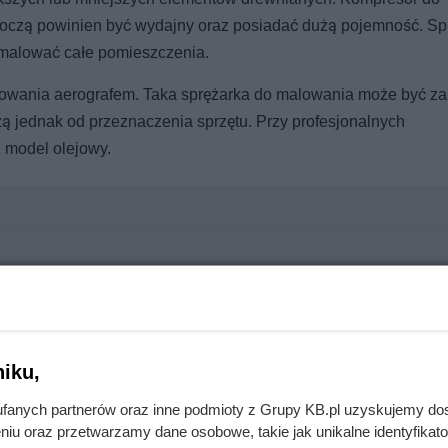
boczą powinien być wydajny oraz posiadać dużą pojemność. Sp
malować całe pomieszczenia.
lowania aerografem. Taka sprężarka do malowania może być z
żą jednak od przeznaczenia sprzętu. Przy profesjonalnych
z model olejowy.
u. Rachunki spadły tylko o 5%
iku,
mięsa z Dino. Klienci zaskoczeni
fanych partnerów oraz inne podmioty z Grupy KB.pl uzyskujemy do
niu oraz przetwarzamy dane osobowe, takie jak unikalne identyfikat