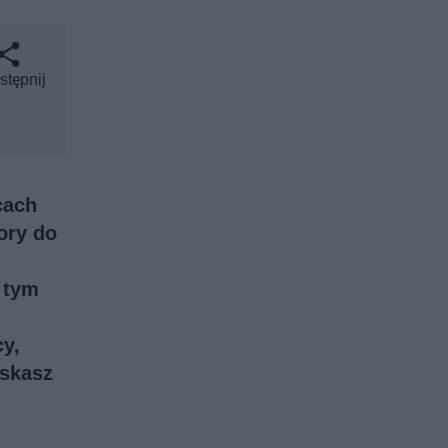
stępnij
cach
ory do
 tym
cy
,
yskasz