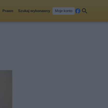
Prawo
Szukaj wykonawcy
Moje konto
Fa
Szu
ceb
kaj
ook