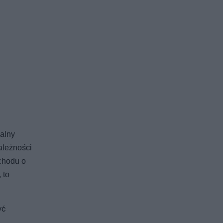
alny
ależności
chodu o
 to
yć