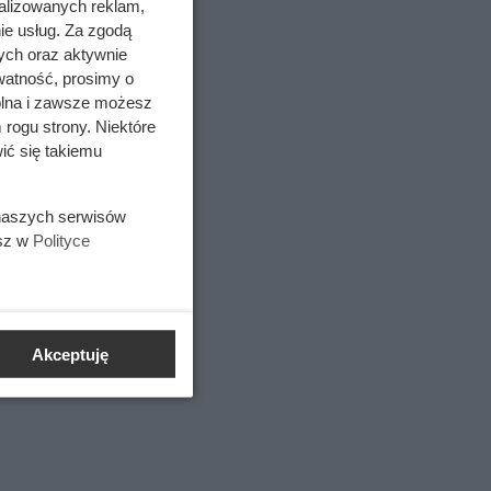
alizowanych reklam,
ie usług. Za zgodą
ych oraz aktywnie
watność, prosimy o
wolna i zawsze możesz
 rogu strony. Niektóre
ić się takiemu
 naszych serwisów
esz w
Polityce
Akceptuję