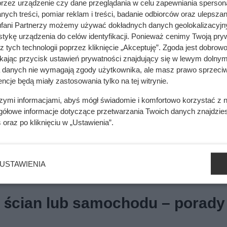
przez urządzenie czy dane przeglądania w celu zapewniania sperson
ych treści, pomiar reklam i treści, badanie odbiorców oraz ulepszan
fani Partnerzy możemy używać dokładnych danych geolokalizacyjn
tykę urządzenia do celów identyfikacji. Ponieważ cenimy Twoją pry
z tych technologii poprzez kliknięcie „Akceptuję”. Zgoda jest dobro
ikając przycisk ustawień prywatności znajdujący się w lewym dolnym
a danych nie wymagają zgody użytkownika, ale masz prawo sprzeciw
ncje będą miały zastosowania tylko na tej witrynie.
szymi informacjami, abyś mógł świadomie i komfortowo korzystać z
gółowe informacje dotyczące przetwarzania Twoich danych znajdzi
s
oraz po kliknięciu w „Ustawienia”.
USTAWIENIA
ścian lub samochodu – porady