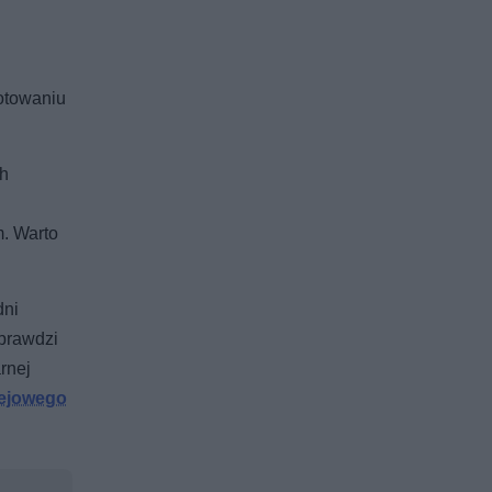
otowaniu
ch
m. Warto
dni
prawdzi
rnej
lejowego