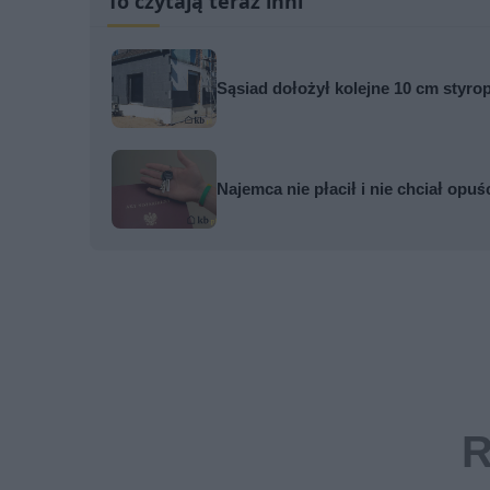
To czytają teraz inni
Sąsiad dołożył kolejne 10 cm styrop
Najemca nie płacił i nie chciał opuś