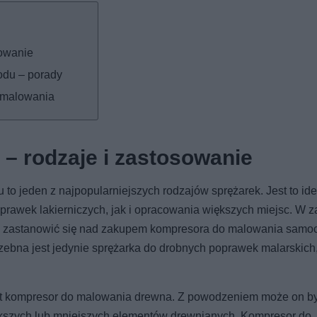
sowanie
odu – porady
o malowania
– rodzaje i zastosowanie
 jeden z najpopularniejszych rodzajów sprężarek. Jest to ide
prawek lakierniczych, jak i opracowania większych miejsc. W z
to zastanowić się nad zakupem kompresora do malowania samo
rzebna jest jedynie sprężarka do drobnych poprawek malarskich,
st kompresor do malowania drewna. Z powodzeniem może on b
ększych lub mniejszych elementów drewnianych. Kompresor do