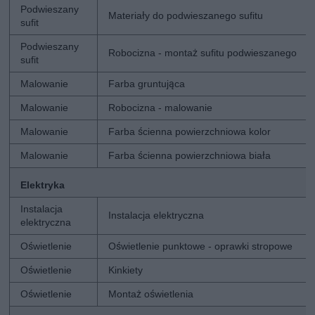
Podwieszany
Materiały do podwieszanego sufitu
sufit
Podwieszany
Robocizna - montaż sufitu podwieszanego
sufit
Malowanie
Farba gruntująca
Malowanie
Robocizna - malowanie
Malowanie
Farba ścienna powierzchniowa kolor
Malowanie
Farba ścienna powierzchniowa biała
Elektryka
Instalacja
Instalacja elektryczna
elektryczna
Oświetlenie
Oświetlenie punktowe - oprawki stropowe
Oświetlenie
Kinkiety
Oświetlenie
Montaż oświetlenia