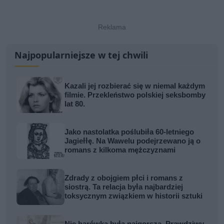
Najpopularniejsze w tej chwili
Kazali jej rozbierać się w niemal każdym
filmie. Przekleństwo polskiej seksbomby
lat 80.
Jako nastolatka poślubiła 60-letniego
Jagiełłę. Na Wawelu podejrzewano ją o
romans z kilkoma mężczyznami
Zdrady z obojgiem płci i romans z
siostrą. Ta relacja była najbardziej
toksycznym związkiem w historii sztuki
Nie harówka była najgorsza. Prawdziwy