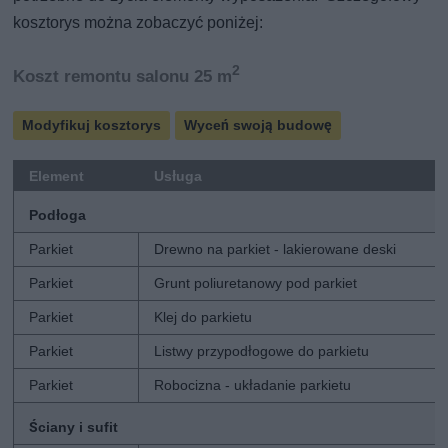
kosztorys można zobaczyć poniżej:
2
Koszt remontu salonu 25 m
Modyfikuj kosztorys
Wyceń swoją budowę
Element
Usługa
Podłoga
Parkiet
Drewno na parkiet - lakierowane deski
Parkiet
Grunt poliuretanowy pod parkiet
Parkiet
Klej do parkietu
Parkiet
Listwy przypodłogowe do parkietu
Parkiet
Robocizna - układanie parkietu
Ściany i sufit