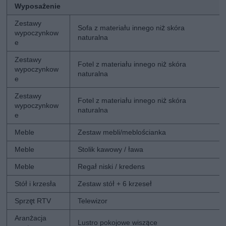
Wyposażenie
Zestawy
Sofa z materiału innego niż skóra
wypoczynkow
naturalna
e
Zestawy
Fotel z materiału innego niż skóra
wypoczynkow
naturalna
e
Zestawy
Fotel z materiału innego niż skóra
wypoczynkow
naturalna
e
Meble
Zestaw mebli/meblościanka
Meble
Stolik kawowy / ława
Meble
Regał niski / kredens
Stół i krzesła
Zestaw stół + 6 krzeseł
Sprzęt RTV
Telewizor
Aranżacja
Lustro pokojowe wiszące