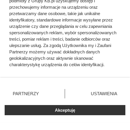
podmioty z Grupy KB.pl uzyskujemy dostęp i
porady na temat jej budowy w ogrodzie, fot. naka
przechowujemy informacje na urządzeniu oraz
przetwarzamy dane osobowe, takie jak unikalne
identyfikatory, standardowe informacje wysyłane przez
Opublikowano:
07.08.2026
urządzenie czy dane przeglądania w celu zapewniania
Udostępnij
spersonalizowanych reklam, wybór spersonalizowanych
Autor:
Ludwika Wykurz
treści, pomiar reklam i treści, badanie odbiorców oraz
ulepszanie usług. Za zgodą Użytkownika my i Zaufani
Drukuj
Partnerzy możemy używać dokładnych danych
geolokalizacyjnych oraz aktywnie skanować
charakterystykę urządzenia do celów identyfikacji.
Studnia chłonna to jeden z ważnych elementów
Ponieważ cenimy Twoją prywatność, prosimy o zgodę na
przydomowej oczyszczalni ścieków. Nie zajmuje
korzystanie z tych technologii poprzez kliknięcie
wiele miejsca i dobrze sprawdza się nawet na
„Akceptuję”. Zgoda jest dobrowolna i zawsze możesz ją
niedużych działkach. Jakie są funkcje studni
zmienić/wycofać klikając przycisk ustawień prywatności
chłonnej? Kiedy najlepiej ją założyć i na co zwrócić
PARTNERZY
USTAWIENIA
znajdujący się w lewym dolnym rogu strony. Niektóre
uwagę przed montażem?
rodzaje przetwarzania danych nie wymagają zgody
użytkownika, ale masz prawo sprzeciwić się takiemu
Akceptuję
przetwarzaniu. Preferencje będą miały zastosowania tylko
na tej witrynie.