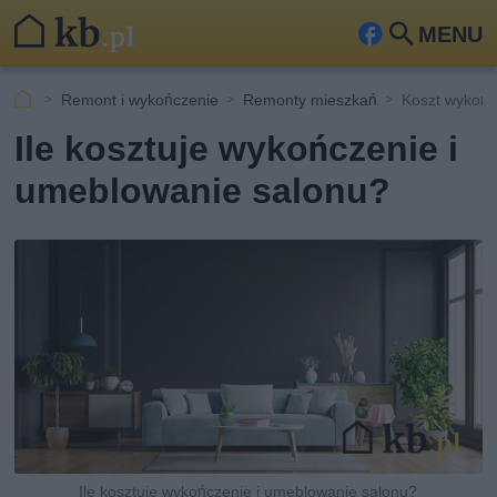
MENU
Fa
Szu
ceb
kaj
Remont i wykończenie
Remonty mieszkań
Koszt wykońc
ook
Ile kosztuje wykończenie i
umeblowanie salonu?
Ile kosztuje wykończenie i umeblowanie salonu?