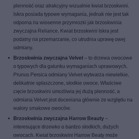
plenność oraz atrakcyjny wizualnie kwiat brzoskwini.
Iskra posiada typowe wymagania, jednak nie jest tak
odporna na wiosenne przymrozki jak brzoskwinia
zwyczajna Reliance. Kwiat brzoskwini Iskra jest
podatny na przemarzanie, co utrudnia uprawę owej
odmiany.
Brzoskwinia zwyczajna Velvet
– to drzewa owocowe
o typowych dla gatunku wymaganiach uprawowych.
Prunus Persica odmiany Velvet wytwarza niewielkie,
delikatnie spłaszczone, słodkie owoce. Właściwe
cięcie brzoskwini umożliwia jej dużą plenność, a
odmiana Velvet jest doceniana głównie ze względu na
walory smakowe owoców.
Brzoskwinia zwyczajna Harrow Beauty
–
interesujące drzewko o bardzo słodkich, dużych
owocach. Kwiat brzoskwini Harrow Beaty może