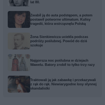
lat 80.
Zwabił ją do auta podstępem, a potem
postawił potworne ultimatum. Kulisy
tragedii, która wstrząsnęła Polską
Żona Sienkiewicza uciekła podczas
podróży poślubnej. Powód do dziś
szokuje
Najgorsza noc poślubna w dziejach
Wawelu. Batory zrobił to tylko trzy razy
Traktowali ją jak zabawkę i przekazywali
z rąk do rąk. Niewiarygodne losy słynnej
skandalistki