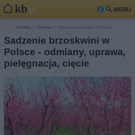
MENU
Fa
Szu
ceb
kaj
Rośliny
Drzewa
Uprawa brzoskwini w Polsce
ook
Sadzenie brzoskwini w
Polsce - odmiany, uprawa,
pielęgnacja, cięcie