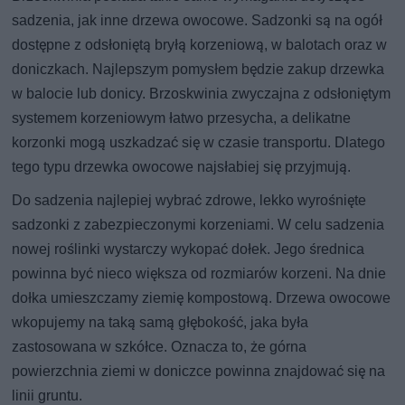
sadzenia, jak inne drzewa owocowe. Sadzonki są na ogół
dostępne z odsłoniętą bryłą korzeniową, w balotach oraz w
doniczkach. Najlepszym pomysłem będzie zakup drzewka
w balocie lub donicy. Brzoskwinia zwyczajna z odsłoniętym
systemem korzeniowym łatwo przesycha, a delikatne
korzonki mogą uszkadzać się w czasie transportu. Dlatego
tego typu drzewka owocowe najsłabiej się przyjmują.
Do sadzenia najlepiej wybrać zdrowe, lekko wyrośnięte
sadzonki z zabezpieczonymi korzeniami. W celu sadzenia
nowej roślinki wystarczy wykopać dołek. Jego średnica
powinna być nieco większa od rozmiarów korzeni. Na dnie
dołka umieszczamy ziemię kompostową. Drzewa owocowe
wkopujemy na taką samą głębokość, jaka była
zastosowana w szkółce. Oznacza to, że górna
powierzchnia ziemi w doniczce powinna znajdować się na
linii gruntu.