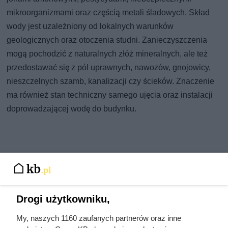
mikroorganizmami oraz częścią metali śladowych. Skład
wody jest uzależniony od lokalnych warunków
geologicznych oraz otoczenia studni. Zanieczyszczenia
mogą pochodzić z naturalnych złóż mineralnych, ale też
przedostawać się z pól uprawnych, nawozów, gnojowicy,
nieszczelnych szamb, kanalizacji czy ścieków. Znaczenie
ma również stan techniczny samego ujęcia oraz instalacji
doprowadzającej wodę do budynku.
Drogi użytkowniku,
My, naszych 1160 zaufanych partnerów oraz inne