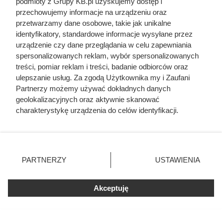
podmioty z Grupy KB.pl uzyskujemy dostęp i
przechowujemy informacje na urządzeniu oraz
przetwarzamy dane osobowe, takie jak unikalne
identyfikatory, standardowe informacje wysyłane przez
urządzenie czy dane przeglądania w celu zapewniania
spersonalizowanych reklam, wybór spersonalizowanych
treści, pomiar reklam i treści, badanie odbiorców oraz
Tylko analiza próbek wody
ulepszanie usług. Za zgodą Użytkownika my i Zaufani
potwierdzi obecność tych
Partnerzy możemy używać dokładnych danych
geolokalizacyjnych oraz aktywnie skanować
zanieczyszczeń
charakterystykę urządzenia do celów identyfikacji.
Ponieważ cenimy Twoją prywatność, prosimy o zgodę na
Jednym z najpoważniejszych zagrożeń dla zdrowia osób
korzystanie z tych technologii poprzez kliknięcie
korzystających ze studni są związki azotu. Azotany i
„Akceptuję”. Zgoda jest dobrowolna i zawsze możesz ją
azotyny mogą trafiać do warstw wodonośnych między
zmienić/wycofać klikając przycisk ustawień prywatności
PARTNERZY
USTAWIENIA
innymi ze spływami z nawożonych pól, gnojowicy oraz
znajdujący się w lewym dolnym rogu strony. Niektóre
rodzaje przetwarzania danych nie wymagają zgody
nieszczelnych zbiorników na ścieki. Dopuszczalne
użytkownika, ale masz prawo sprzeciwić się takiemu
Akceptuję
stężenie azotanów wynosi 50 mg/l, natomiast azotynów 0,5
przetwarzaniu. Preferencje będą miały zastosowania tylko
mg/l. Związki te są szczególnie niebezpieczne dla
na tej witrynie.
niemowląt i małych dzieci, ponieważ mogą prowadzić do