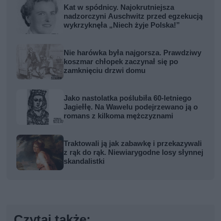
Kat w spódnicy. Najokrutniejsza
nadzorczyni Auschwitz przed egzekucją
wykrzyknęła „Niech żyje Polska!”
Nie harówka była najgorsza. Prawdziwy
koszmar chłopek zaczynał się po
zamknięciu drzwi domu
Jako nastolatka poślubiła 60-letniego
Jagiełłę. Na Wawelu podejrzewano ją o
romans z kilkoma mężczyznami
Traktowali ją jak zabawkę i przekazywali
z rąk do rąk. Niewiarygodne losy słynnej
skandalistki
Czytaj także: