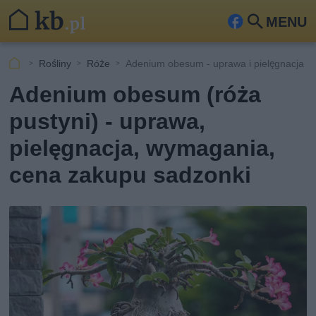
MENU
Fa
Szu
ceb
kaj
Rośliny
Róże
Adenium obesum - uprawa i pielęgnacja
ook
Adenium obesum (róża
pustyni) - uprawa,
pielęgnacja, wymagania,
cena zakupu sadzonki