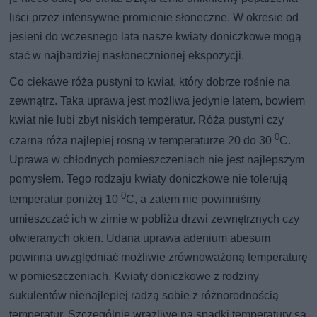
liści przez intensywne promienie słoneczne. W okresie od
jesieni do wczesnego lata nasze kwiaty doniczkowe mogą
stać w najbardziej nasłonecznionej ekspozycji.
Co ciekawe róża pustyni to kwiat, który dobrze rośnie na
zewnątrz. Taka uprawa jest możliwa jedynie latem, bowiem
kwiat nie lubi zbyt niskich temperatur. Róża pustyni czy
0
czarna róża najlepiej rosną w temperaturze 20 do 30
C.
Uprawa w chłodnych pomieszczeniach nie jest najlepszym
pomysłem. Tego rodzaju kwiaty doniczkowe nie tolerują
0
temperatur poniżej 10
C, a zatem nie powinniśmy
umieszczać ich w zimie w pobliżu drzwi zewnętrznych czy
otwieranych okien. Udana uprawa adenium abesum
powinna uwzględniać możliwie zrównoważoną temperaturę
w pomieszczeniach. Kwiaty doniczkowe z rodziny
sukulentów nienajlepiej radzą sobie z różnorodnością
temperatur. Szczególnie wrażliwe na spadki temperatury są