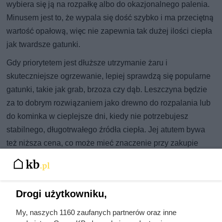
wybiera się ją na rozpałkę albo do okazjonalnego palenia.
Minusem jest to, że wypala się dość szybko i ma przeciętną
wartość opałową, więc nie zapewnia tak dużej ilości ciepła
jak twardsze gatunki.
Gdy priorytetem jest dłuższe utrzymanie żaru i
skuteczniejsze ogrzewanie, lepiej sprawdzą się popularne
gatunki, takie jak grab, brzoza czy dąb. Leszczyna będzie
za to dobrym rozwiązaniem jako drewno do rozpalania lub
do kominka w cieplejsze dni, kiedy nie potrzebujesz
stabilnego, długotrwałego źródła ciepła. Jej atutem bywa
też niższa cena, co może mieć znaczenie przy zakupie
większej ilości drewna na zapas.
Drogi użytkowniku,
My, naszych 1160 zaufanych partnerów oraz inne