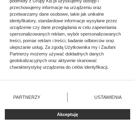
podmioty z Grupy KB.pl uzyskujemy dostęp i
przechowujemy informacje na urządzeniu oraz
przetwarzamy dane osobowe, takie jak unikalne
identyfikatory, standardowe informacje wysyłane przez
urządzenie czy dane przeglądania w celu zapewniania
spersonalizowanych reklam, wybór spersonalizowanych
treści, pomiar reklam i treści, badanie odbiorców oraz
ulepszanie usług. Za zgodą Użytkownika my i Zaufani
Partnerzy możemy używać dokładnych danych
geolokalizacyjnych oraz aktywnie skanować
charakterystykę urządzenia do celów identyfikacji.
Drewno leszczyny gotowe do palenia – tanie i łatwe w rozpalaniu,
Ponieważ cenimy Twoją prywatność, prosimy o zgodę na
fot. Piotr Zgódka
korzystanie z tych technologii poprzez kliknięcie
„Akceptuję”. Zgoda jest dobrowolna i zawsze możesz ją
Leszczyna czy grab? porównanie
zmienić/wycofać klikając przycisk ustawień prywatności
PARTNERZY
USTAWIENIA
do kominka
znajdujący się w lewym dolnym rogu strony. Niektóre
rodzaje przetwarzania danych nie wymagają zgody
użytkownika, ale masz prawo sprzeciwić się takiemu
Drewno leszczynowe jest powszechnie dostępne i zwykle
Akceptuję
przetwarzaniu. Preferencje będą miały zastosowania tylko
kosztuje mniej niż wiele innych gatunków, dlatego często
na tej witrynie.
trafia do koszyków osób szukających budżetowego opału.