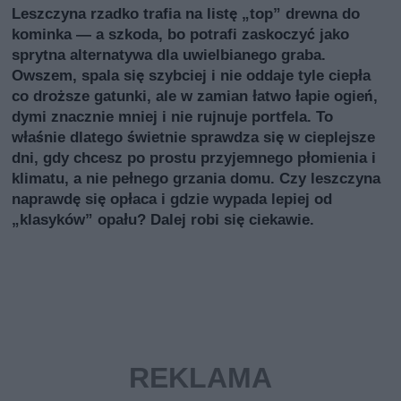
Leszczyna rzadko trafia na listę „top” drewna do
kominka — a szkoda, bo potrafi zaskoczyć jako
sprytna alternatywa dla uwielbianego graba.
Owszem, spala się szybciej i nie oddaje tyle ciepła
co droższe gatunki, ale w zamian łatwo łapie ogień,
dymi znacznie mniej i nie rujnuje portfela. To
właśnie dlatego świetnie sprawdza się w cieplejsze
dni, gdy chcesz po prostu przyjemnego płomienia i
klimatu, a nie pełnego grzania domu. Czy leszczyna
naprawdę się opłaca i gdzie wypada lepiej od
„klasyków” opału? Dalej robi się ciekawie.