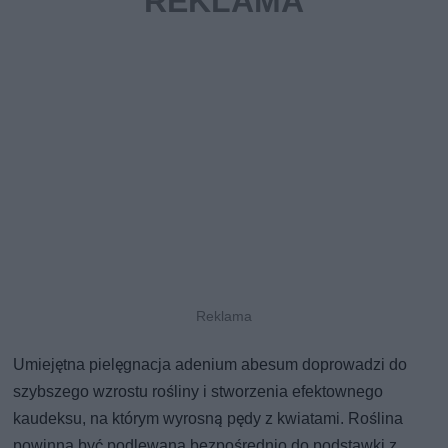
Umiejętna pielęgnacja adenium abesum doprowadzi do
szybszego wzrostu rośliny i stworzenia efektownego
kaudeksu, na którym wyrosną pędy z kwiatami. Roślina
powinna być podlewana bezpośrednio do podstawki z