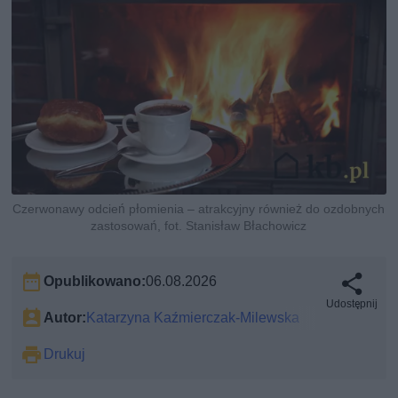
Czerwonawy odcień płomienia – atrakcyjny również do ozdobnych
zastosowań, fot. Stanisław Błachowicz
Opublikowano:
06.08.2026
Udostępnij
Autor:
Katarzyna Kaźmierczak-Milewska
Drukuj