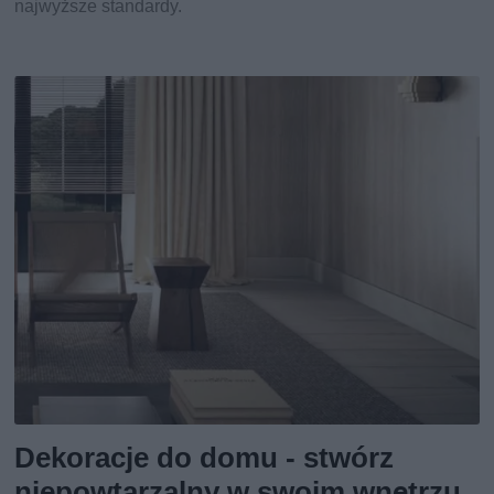
najwyższe standardy.
Dekoracje do domu - stwórz
niepowtarzalny w swoim wnętrzu