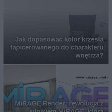
Jak dopasować kolor krzesła
tapicerowanego do charakteru
wnętrza?
MiRAGE Render: rewolucja z
silnikiem MiRAGE, która