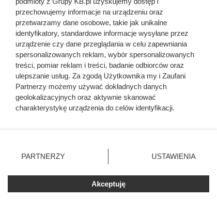
podmioty z Grupy KB.pl uzyskujemy dostęp i
przechowujemy informacje na urządzeniu oraz
przetwarzamy dane osobowe, takie jak unikalne
identyfikatory, standardowe informacje wysyłane przez
urządzenie czy dane przeglądania w celu zapewniania
spersonalizowanych reklam, wybór spersonalizowanych
treści, pomiar reklam i treści, badanie odbiorców oraz
ulepszanie usług. Za zgodą Użytkownika my i Zaufani
Partnerzy możemy używać dokładnych danych
geolokalizacyjnych oraz aktywnie skanować
charakterystykę urządzenia do celów identyfikacji.
Ponieważ cenimy Twoją prywatność, prosimy o zgodę na
korzystanie z tych technologii poprzez kliknięcie
„Akceptuję”. Zgoda jest dobrowolna i zawsze możesz ją
zmienić/wycofać klikając przycisk ustawień prywatności
PARTNERZY
USTAWIENIA
znajdujący się w lewym dolnym rogu strony. Niektóre
rodzaje przetwarzania danych nie wymagają zgody
użytkownika, ale masz prawo sprzeciwić się takiemu
Akceptuję
przetwarzaniu. Preferencje będą miały zastosowania tylko
na tej witrynie.