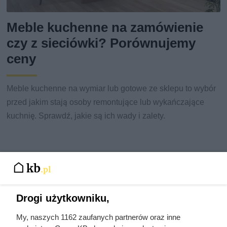
Meble kuchenne na zamówienie
czy z sieciówki? Porównujemy
ceny
Meble kuchenne na wymiar lub gotowe ze sklepu to wybór
przed jakim stają osoby remontujące lub wykańczające
kuchnię. Sprawdź, jakie są ich wady i zalety.
Drogi użytkowniku,
My, naszych 1162 zaufanych partnerów oraz inne