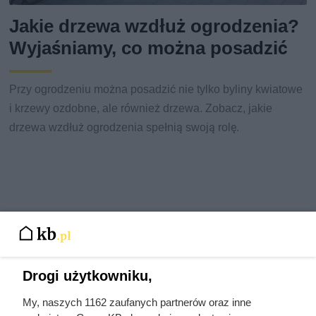
Jakie drzewa wzdłuż ogrodzenia?
Wyjaśniamy, co można posadzić
Przy ogrodzeniu można posadzić nie tylko byliny kwiatowe
i krzewy ozdobne, ale również drzewa. Zobacz, jakie
drzewa wzdłuż ogrodzenia spełnią swoją rolę.
Drogi użytkowniku,
My, naszych 1162 zaufanych partnerów oraz inne