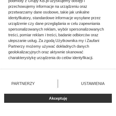
podmioty z Grupy KB.pl uzyskujemy dostęp i
przechowujemy informacje na urządzeniu oraz
przetwarzamy dane osobowe, takie jak unikalne
identyfikatory, standardowe informacje wysyłane przez
urządzenie czy dane przeglądania w celu zapewniania
spersonalizowanych reklam, wybór spersonalizowanych
treści, pomiar reklam i treści, badanie odbiorców oraz
ulepszanie usług. Za zgodą Użytkownika my i Zaufani
Partnerzy możemy używać dokładnych danych
geolokalizacyjnych oraz aktywnie skanować
charakterystykę urządzenia do celów identyfikacji.
Ponieważ cenimy Twoją prywatność, prosimy o zgodę na
korzystanie z tych technologii poprzez kliknięcie
„Akceptuję”. Zgoda jest dobrowolna i zawsze możesz ją
zmienić/wycofać klikając przycisk ustawień prywatności
PARTNERZY
USTAWIENIA
znajdujący się w lewym dolnym rogu strony. Niektóre
rodzaje przetwarzania danych nie wymagają zgody
użytkownika, ale masz prawo sprzeciwić się takiemu
Akceptuję
Przygotowanie sadu pod
przetwarzaniu. Preferencje będą miały zastosowania tylko
na tej witrynie.
sadzenie drzewek