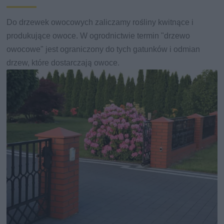
Do drzewek owocowych zaliczamy rośliny kwitnące i
produkujące owoce. W ogrodnictwie termin "drzewo
owocowe" jest ograniczony do tych gatunków i odmian
drzew, które dostarczają owoce.