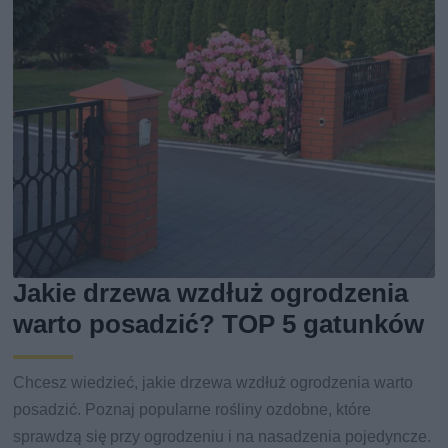
Jakie drzewa wzdłuż ogrodzenia
warto posadzić? TOP 5 gatunków
Chcesz wiedzieć, jakie drzewa wzdłuż ogrodzenia warto
posadzić. Poznaj popularne rośliny ozdobne, które
sprawdzą się przy ogrodzeniu i na nasadzenia pojedyncze.