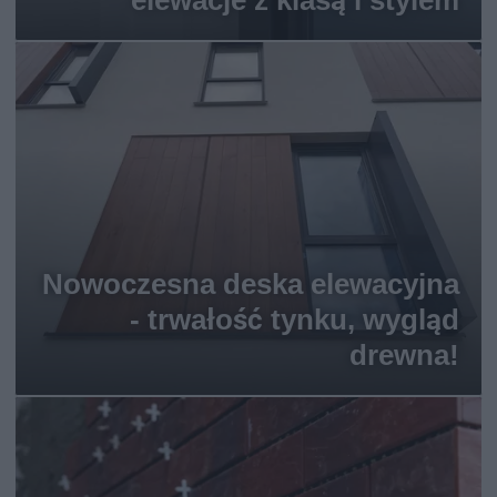
elewacje z klasą i stylem
Nowoczesna deska elewacyjna
- trwałość tynku, wygląd
drewna!