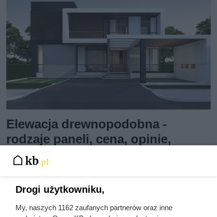
Elewacja drewnopodobna -
rodzaje paneli, cena, opinie,
porady
Elewacja drewnopodobna zewnętrzna na ściany budynku.
Drogi użytkowniku,
Zobacz, jakie zalety posiadają panele elewacyjne imitujące
My, naszych 1162 zaufanych partnerów oraz inne
drewno, a także jak prezentuje się cennik.