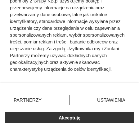
podmioty z Grupy KB.pl uzyskujemy dostęp i
przechowujemy informacje na urządzeniu oraz
przetwarzamy dane osobowe, takie jak unikalne
identyfikatory, standardowe informacje wysyłane przez
urządzenie czy dane przeglądania w celu zapewniania
spersonalizowanych reklam, wybór spersonalizowanych
treści, pomiar reklam i treści, badanie odbiorców oraz
ulepszanie usług. Za zgodą Użytkownika my i Zaufani
Partnerzy możemy używać dokładnych danych
geolokalizacyjnych oraz aktywnie skanować
charakterystykę urządzenia do celów identyfikacji.
Ponieważ cenimy Twoją prywatność, prosimy o zgodę na
korzystanie z tych technologii poprzez kliknięcie
„Akceptuję”. Zgoda jest dobrowolna i zawsze możesz ją
zmienić/wycofać klikając przycisk ustawień prywatności
PARTNERZY
USTAWIENIA
znajdujący się w lewym dolnym rogu strony. Niektóre
rodzaje przetwarzania danych nie wymagają zgody
użytkownika, ale masz prawo sprzeciwić się takiemu
Akceptuję
przetwarzaniu. Preferencje będą miały zastosowania tylko
na tej witrynie.