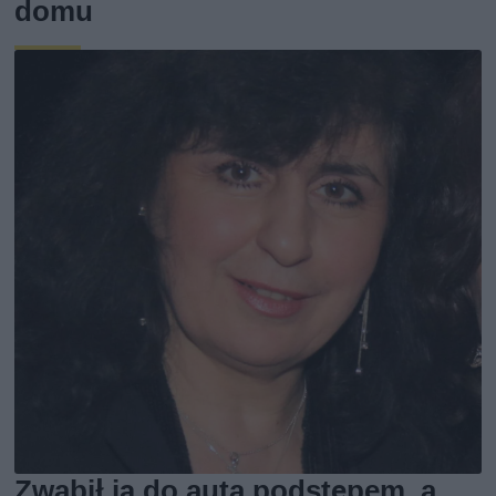
domu
Zwabił ją do auta podstępem, a