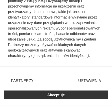
podmioty z Grupy KB.pl uzyskujemy dostęp i
przechowujemy informacje na urządzeniu oraz
przetwarzamy dane osobowe, takie jak unikalne
identyfikatory, standardowe informacje wysyłane przez
urządzenie czy dane przeglądania w celu zapewniania
spersonalizowanych reklam, wybór spersonalizowanych
treści, pomiar reklam i treści, badanie odbiorców oraz
ulepszanie usług. Za zgodą Użytkownika my i Zaufani
Partnerzy możemy używać dokładnych danych
geolokalizacyjnych oraz aktywnie skanować
charakterystykę urządzenia do celów identyfikacji.
Ponieważ cenimy Twoją prywatność, prosimy o zgodę na
korzystanie z tych technologii poprzez kliknięcie
„Akceptuję”. Zgoda jest dobrowolna i zawsze możesz ją
zmienić/wycofać klikając przycisk ustawień prywatności
PARTNERZY
USTAWIENIA
Kompleksowa
znajdujący się w lewym dolnym rogu strony. Niektóre
rodzaje przetwarzania danych nie wymagają zgody
termomodernizacja: koszty,
użytkownika, ale masz prawo sprzeciwić się takiemu
Akceptuję
dotacje, aspekty techniczne
przetwarzaniu. Preferencje będą miały zastosowania tylko
na tej witrynie.