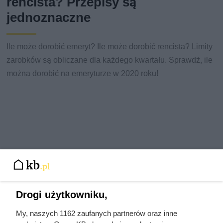
rencista? Przepisy są
jednoznaczne
Ile może dorobić emeryt? Ile może dorobić rencista? Limity
zarobków są obliczane dla każdego kwartału. Sprawdź, ile
można dorobić na emeryturze w 2020 roku!
Drogi użytkowniku,
My, naszych 1162 zaufanych partnerów oraz inne