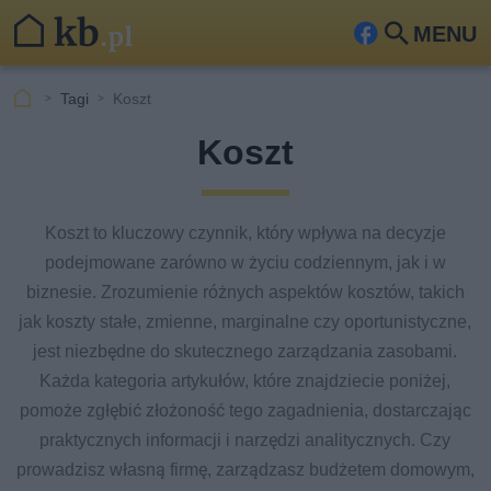
MENU
Fa
Szu
ceb
kaj
Tagi
Koszt
ook
Koszt
Koszt to kluczowy czynnik, który wpływa na decyzje
podejmowane zarówno w życiu codziennym, jak i w
biznesie. Zrozumienie różnych aspektów kosztów, takich
jak koszty stałe, zmienne, marginalne czy oportunistyczne,
jest niezbędne do skutecznego zarządzania zasobami.
Każda kategoria artykułów, które znajdziecie poniżej,
pomoże zgłębić złożoność tego zagadnienia, dostarczając
praktycznych informacji i narzędzi analitycznych. Czy
prowadzisz własną firmę, zarządzasz budżetem domowym,