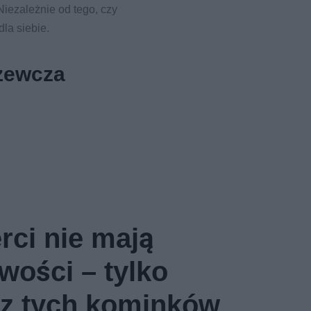
iezależnie od tego, czy
la siebie.
rzewcza
rci nie mają
wości – tylko
 z tych kominków