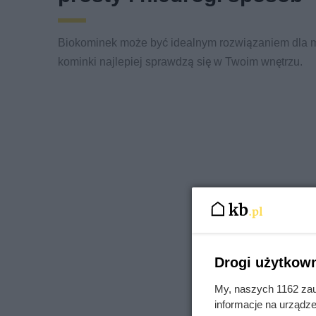
Biokominek może być idealnym rozwiązaniem dla mi
kominki najlepiej sprawdzą się w Twoim wnętrzu.
Drogi użytkown
My, naszych 1162 zau
informacje na urządze