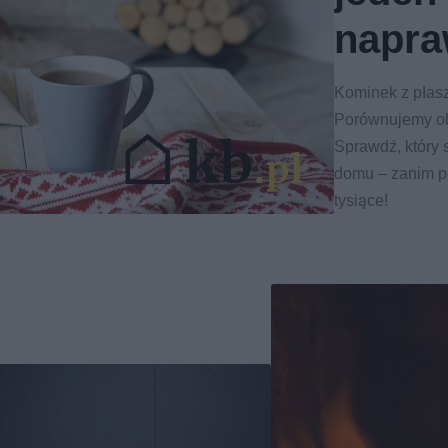
napra
Kominek z pła
Porównujemy oba
Sprawdź, który 
domu – zanim p
tysiące!