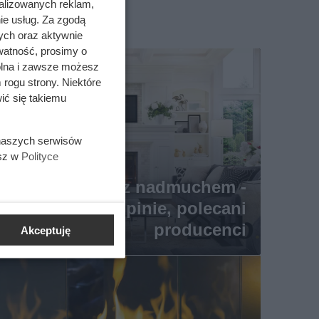
alizowanych reklam,
ie usług. Za zgodą
ych oraz aktywnie
watność, prosimy o
wolna i zawsze możesz
 rogu strony. Niektóre
ić się takiemu
 naszych serwisów
esz w
Polityce
Kominek z nadmuchem -
rodzaje, ceny, opinie, polecani
producenci
Akceptuję