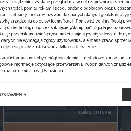
przez urządzenie czy dane przeglądania w celu zapewniania sperson
ych treści, pomiar reklam i treści, badanie odbiorców oraz ulepszan
fani Partnerzy możemy używać dokładnych danych geolokalizacyjn
tykę urządzenia do celów identyfikacji. Ponieważ cenimy Twoją pry
z tych technologii poprzez kliknięcie „Akceptuję”. Zgoda jest dobro
ikając przycisk ustawień prywatności znajdujący się w lewym dolnym
a danych nie wymagają zgody użytkownika, ale masz prawo sprzeciw
ncje będą miały zastosowania tylko na tej witrynie.
szymi informacjami, abyś mógł świadomie i komfortowo korzystać z
gółowe informacje dotyczące przetwarzania Twoich danych znajdzi
s
oraz po kliknięciu w „Ustawienia”.
Grzejniki w Castoramie -
przegląd oferty, promocje,
USTAWIENIA
ceny, opinie, porady
zakupowe