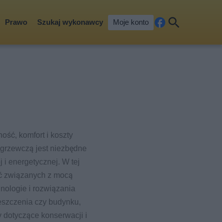
Prawo
Szukaj wykonawcy
Moje konto
Fa
Szu
ceb
kaj
ook
ść, komfort i koszty
grzewczą jest niezbędne
 i energetycznej. W tej
ęć związanych z mocą
nologie i rozwiązania
szczenia czy budynku,
 dotyczące konserwacji i