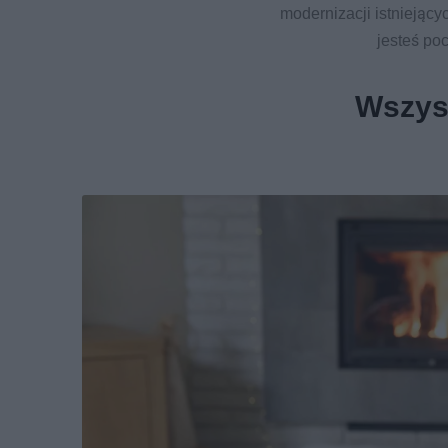
modernizacji istniejąc
jesteś po
Wszyst