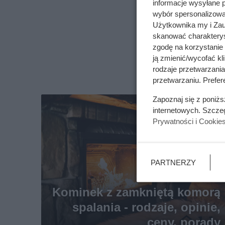
informacje wysyłane 
wybór spersonalizowan
Użytkownika my i Zau
skanować charakterys
zgodę na korzystanie 
ją zmienić/wycofać kl
rodzaje przetwarzani
przetwarzaniu. Prefere
Zapoznaj się z poniż
internetowych. Szcze
Prywatności i Cookie
PARTNERZY
Kominek z zamkniętą komorą
spalania - rodzaje, opinie,
ceny, porady