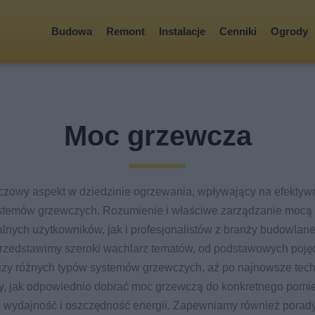
Budowa
Remont
Instalacje
Cenniki
Ogrody
Moc grzewcza
czowy aspekt w dziedzinie ogrzewania, wpływający na efektywno
stemów grzewczych. Rozumienie i właściwe zarządzanie mocą 
nych użytkowników, jak i profesjonalistów z branży budowlanej
 przedstawimy szeroki wachlarz tematów, od podstawowych poj
izy różnych typów systemów grzewczych, aż po najnowsze tech
, jak odpowiednio dobrać moc grzewczą do konkretnego pomie
wydajność i oszczędność energii. Zapewniamy również porady