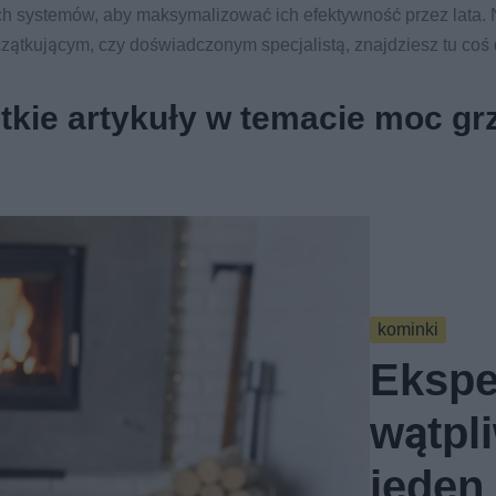
ych systemów, aby maksymalizować ich efektywność przez lata. N
czątkującym, czy doświadczonym specjalistą, znajdziesz tu coś d
kie artykuły w temacie moc g
kominki
Ekspe
wątpli
jeden