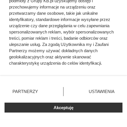
podmioty z Grupy KB.pl uzyskujemy dostęp i
przechowujemy informacje na urządzeniu oraz
przetwarzamy dane osobowe, takie jak unikalne
identyfikatory, standardowe informacje wysyłane przez
urządzenie czy dane przeglądania w celu zapewniania
spersonalizowanych reklam, wybór spersonalizowanych
treści, pomiar reklam i treści, badanie odbiorców oraz
ulepszanie usług. Za zgodą Użytkownika my i Zaufani
Partnerzy możemy używać dokładnych danych
geolokalizacyjnych oraz aktywnie skanować
charakterystykę urządzenia do celów identyfikacji.
Ponieważ cenimy Twoją prywatność, prosimy o zgodę na
korzystanie z tych technologii poprzez kliknięcie
„Akceptuję”. Zgoda jest dobrowolna i zawsze możesz ją
zmienić/wycofać klikając przycisk ustawień prywatności
PARTNERZY
USTAWIENIA
znajdujący się w lewym dolnym rogu strony. Niektóre
rodzaje przetwarzania danych nie wymagają zgody
użytkownika, ale masz prawo sprzeciwić się takiemu
Akceptuję
przetwarzaniu. Preferencje będą miały zastosowania tylko
na tej witrynie.