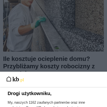
Ile kosztuje ocieplenie domu?
Przybliżamy koszty robocizny z
materiałem
Ile kosztuje ocieplenie domu krok po kroku? Na co zwracać
Drogi użytkowniku,
uwagę podczas przygotowywania kosztorysu? Poznaj
nasze porady i wstępnie oblicz koszt inwestycji!
My, naszych 1162 zaufanych partnerów oraz inne