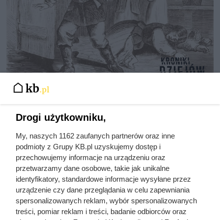
Nie harówka była najgorsza.
Prawdziwy koszmar chłopek
Drogi użytkowniku,
zaczynał się po zamknięciu drzwi
domu
My, naszych 1162 zaufanych partnerów oraz inne
podmioty z Grupy KB.pl uzyskujemy dostęp i
przechowujemy informacje na urządzeniu oraz
przetwarzamy dane osobowe, takie jak unikalne
budownictwo
dopłaty do domów
identyfikatory, standardowe informacje wysyłane przez
ekologiczne
energooszczędnych
urządzenie czy dane przeglądania w celu zapewniania
koszt budowy domu
kolektory słoneczne
spersonalizowanych reklam, wybór spersonalizowanych
pasywnego
treści, pomiar reklam i treści, badanie odbiorców oraz
przyłącze