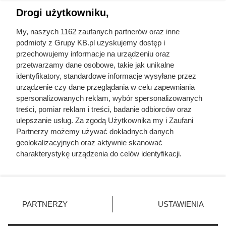
Drogi użytkowniku,
Prawdziwy koszmar chłopek
zaczynał się po zamknięciu drzwi
My, naszych 1162 zaufanych partnerów oraz inne
podmioty z Grupy KB.pl uzyskujemy dostęp i
domu
przechowujemy informacje na urządzeniu oraz
przetwarzamy dane osobowe, takie jak unikalne
identyfikatory, standardowe informacje wysyłane przez
farby
farby akrylowe
urządzenie czy dane przeglądania w celu zapewniania
spersonalizowanych reklam, wybór spersonalizowanych
fototapety
modne kolory ścian
treści, pomiar reklam i treści, badanie odbiorców oraz
naklejki na meble i
ulepszanie usług. Za zgodą Użytkownika my i Zaufani
wykończenie ścian
ścianę
Partnerzy możemy używać dokładnych danych
geolokalizacyjnych oraz aktywnie skanować
charakterystykę urządzenia do celów identyfikacji.
Ponieważ cenimy Twoją prywatność, prosimy o zgodę na
korzystanie z tych technologii poprzez kliknięcie
KB.pl
„Akceptuję”. Zgoda jest dobrowolna i zawsze możesz ją
Mapa strony
zmienić/wycofać klikając przycisk ustawień prywatności
PARTNERZY
USTAWIENIA
znajdujący się w lewym dolnym rogu strony. Niektóre
Inne serwisy Grupy KB.pl
rodzaje przetwarzania danych nie wymagają zgody
Informacje prawne