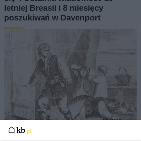
letniej Breasii i 8 miesięcy
poszukiwań w Davenport
Nie harówka była najgorsza.