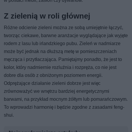
w postaci mebli, zasłon czy dywanów.
Z zielenią w roli głównej
Różne odcienie zieleni można ze sobą umiejętnie łączyć,
tworząc ciekawe, barwne aranżacje wyglądające jak wyjęte
rodem z lasu lub irlandzkiego pubu. Zieleń w nadmiarze
może być jednak na dłuższą metę w pomieszczeniach
męcząca i przytłaczająca. Pamiętajmy ponadto, że jest to
kolor, który nadmiernie rozluźnia i rozpręża, co nie jest
dobre dla osób z obniżonym poziomem energii.
Odprężające działanie zieleni dobrze jest więc
zrównoważyć we wnętrzu bardziej energetycznymi
barwami, na przykład mocnym żółtym lub pomarańczowym.
To wprowadzi harmonię i będzie zgodne z zasadami feng-
shui.