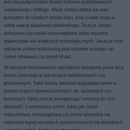
jest ona połączeniem dwóch kolorów podstawowych:
niebieskiego i żółtego. Wiele zieleni zbliża się więc
kolorytem do ciepłych tonów żółci, inne z kolei mają w
sobie więcej składowej niebieskiego. To m.in. zieleń
turkusowa czy zieleń szmaragdowa, które możemy
wykorzystać we wnętrzach marynistycznych. Jeszcze inne
odcienie zieleni podchodzą pod odcienie szarego, np.
zieleń oliwkowa czy zieleń khaki.
W naszych mieszkaniach najchętniej stosujemy jasne tony
koloru zielonego w odcieniach seledynowych czy
groszkowych. Takie kolory świetnie wyglądają nawet w
bardzo małych pomieszczeniach, np. łazienkach czy
kuchniach. Optycznie je powiększają i wnoszą do nich
świeżość. Ciemniejsza zieleń, takie jak zieleń
malachitowa, szmaragdowa czy leśna sprawdzą się
natomiast lepiej na małych powierzchniach lub dodatkach