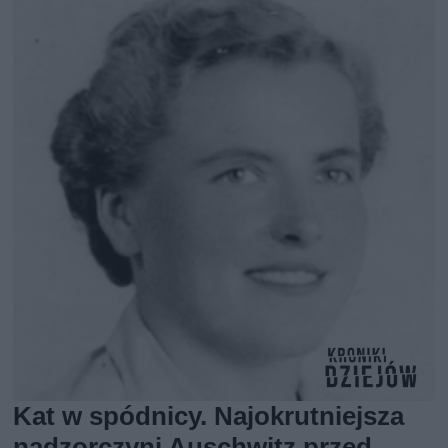
Kat w spódnicy. Najokrutniejsza
nadzorczyni Auschwitz przed