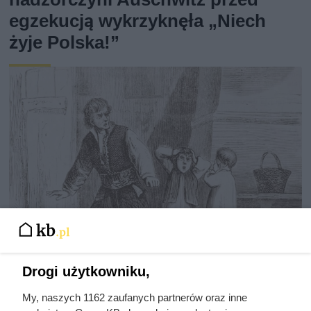
egzekucją wykrzyknęła „Niech
żyje Polska!”
Drogi użytkowniku,
My, naszych 1162 zaufanych partnerów oraz inne