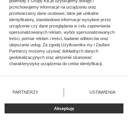
Nie harówka była najgorsza.
podmioty z Grupy KB.pl uzyskujemy dostęp i
przechowujemy informacje na urządzeniu oraz
Prawdziwy koszmar chłopek
przetwarzamy dane osobowe, takie jak unikalne
zaczynał się po zamknięciu drzwi
identyfikatory, standardowe informacje wysyłane przez
urządzenie czy dane przeglądania w celu zapewniania
domu
spersonalizowanych reklam, wybór spersonalizowanych
treści, pomiar reklam i treści, badanie odbiorców oraz
ulepszanie usług. Za zgodą Użytkownika my i Zaufani
Partnerzy możemy używać dokładnych danych
geolokalizacyjnych oraz aktywnie skanować
charakterystykę urządzenia do celów identyfikacji.
Ponieważ cenimy Twoją prywatność, prosimy o zgodę na
korzystanie z tych technologii poprzez kliknięcie
„Akceptuję”. Zgoda jest dobrowolna i zawsze możesz ją
zmienić/wycofać klikając przycisk ustawień prywatności
PARTNERZY
USTAWIENIA
znajdujący się w lewym dolnym rogu strony. Niektóre
rodzaje przetwarzania danych nie wymagają zgody
użytkownika, ale masz prawo sprzeciwić się takiemu
Akceptuję
przetwarzaniu. Preferencje będą miały zastosowania tylko
na tej witrynie.
Ten gatunek drewna daje