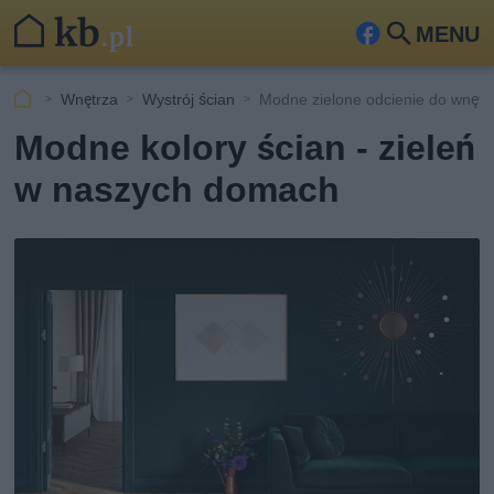
MENU
Fa
Szu
ceb
kaj
Wnętrza
Wystrój ścian
Modne zielone odcienie do wnętr
ook
Modne kolory ścian - zieleń
w naszych domach