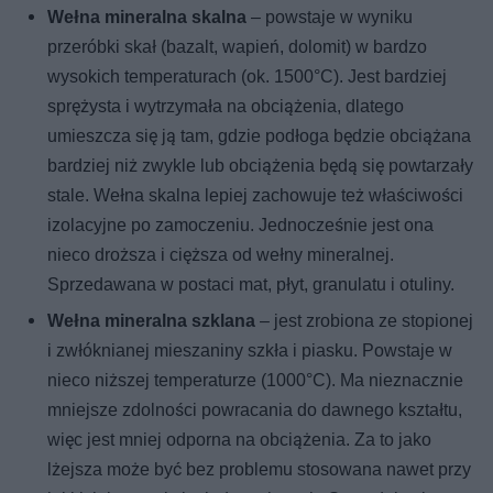
Wełna mineralna skalna
– powstaje w wyniku
przeróbki skał (bazalt, wapień, dolomit) w bardzo
wysokich temperaturach (ok. 1500°C). Jest bardziej
sprężysta i wytrzymała na obciążenia, dlatego
umieszcza się ją tam, gdzie podłoga będzie obciążana
bardziej niż zwykle lub obciążenia będą się powtarzały
stale. Wełna skalna lepiej zachowuje też właściwości
izolacyjne po zamoczeniu. Jednocześnie jest ona
nieco droższa i cięższa od wełny mineralnej.
Sprzedawana w postaci mat, płyt, granulatu i otuliny.
Wełna mineralna szklana
– jest zrobiona ze stopionej
i zwłóknianej mieszaniny szkła i piasku. Powstaje w
nieco niższej temperaturze (1000°C). Ma nieznacznie
mniejsze zdolności powracania do dawnego kształtu,
więc jest mniej odporna na obciążenia. Za to jako
lżejsza może być bez problemu stosowana nawet przy