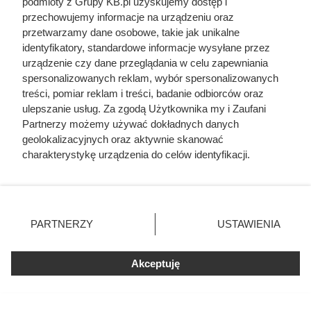
podmioty z Grupy KB.pl uzyskujemy dostęp i
przechowujemy informacje na urządzeniu oraz
przetwarzamy dane osobowe, takie jak unikalne
identyfikatory, standardowe informacje wysyłane przez
urządzenie czy dane przeglądania w celu zapewniania
spersonalizowanych reklam, wybór spersonalizowanych
treści, pomiar reklam i treści, badanie odbiorców oraz
ulepszanie usług. Za zgodą Użytkownika my i Zaufani
Partnerzy możemy używać dokładnych danych
geolokalizacyjnych oraz aktywnie skanować
charakterystykę urządzenia do celów identyfikacji.
Ocieplenie krok po kroku
Ponieważ cenimy Twoją prywatność, prosimy o zgodę na
korzystanie z tych technologii poprzez kliknięcie
To jak wykonamy ocieplenie poddasza wełną będzie
„Akceptuję”. Zgoda jest dobrowolna i zawsze możesz ją
zależało od rodzaju stropu i wybranej formy wełny.
zmienić/wycofać klikając przycisk ustawień prywatności
PARTNERZY
USTAWIENIA
Prześledźmy teraz podstawy układania różnych rodzajów
znajdujący się w lewym dolnym rogu strony. Niektóre
waty mineralnej krok po kroku.
rodzaje przetwarzania danych nie wymagają zgody
użytkownika, ale masz prawo sprzeciwić się takiemu
Akceptuję
przetwarzaniu. Preferencje będą miały zastosowania tylko
Ocieplenie poddasza drewnianego matą z wełny
na tej witrynie.
mineralnej