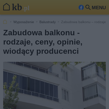
MENU
Fa
Szu
ceb
kaj
Wyposażenie
Balustrady
Zabudowa balkonu – rodzaje i
ook
Zabudowa balkonu -
rodzaje, ceny, opinie,
wiodący producenci