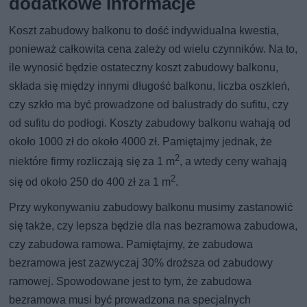
dodatkowe informacje
Koszt zabudowy balkonu to dość indywidualna kwestia,
ponieważ całkowita cena zależy od wielu czynników. Na to,
ile wynosić będzie ostateczny koszt zabudowy balkonu,
składa się między innymi długość balkonu, liczba oszkleń,
czy szkło ma być prowadzone od balustrady do sufitu, czy
od sufitu do podłogi. Koszty zabudowy balkonu wahają od
około 1000 zł do około 4000 zł. Pamiętajmy jednak, że
2
niektóre firmy rozliczają się za 1 m
, a wtedy ceny wahają
2
się od około 250 do 400 zł za 1 m
.
Przy wykonywaniu zabudowy balkonu musimy zastanowić
się także, czy lepsza będzie dla nas bezramowa zabudowa,
czy zabudowa ramowa. Pamiętajmy, że zabudowa
bezramowa jest zazwyczaj 30% droższa od zabudowy
ramowej. Spowodowane jest to tym, że zabudowa
bezramowa musi być prowadzona na specjalnych