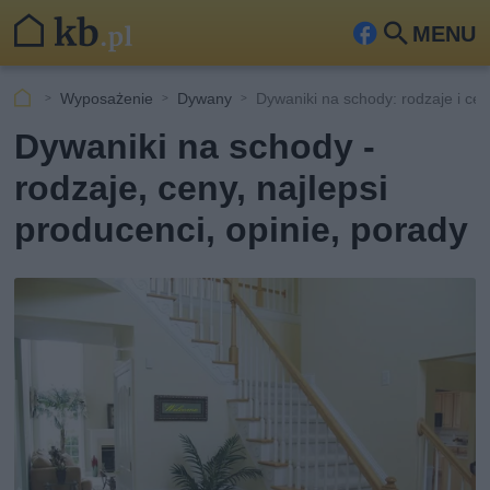
MENU
Fa
Szu
ceb
kaj
Wyposażenie
Dywany
Dywaniki na schody: rodzaje i ce
ook
Dywaniki na schody -
rodzaje, ceny, najlepsi
producenci, opinie, porady