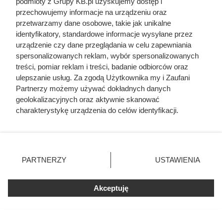
podmioty z Grupy KB.pl uzyskujemy dostęp i
przechowujemy informacje na urządzeniu oraz
przetwarzamy dane osobowe, takie jak unikalne
identyfikatory, standardowe informacje wysyłane przez
urządzenie czy dane przeglądania w celu zapewniania
spersonalizowanych reklam, wybór spersonalizowanych
treści, pomiar reklam i treści, badanie odbiorców oraz
ulepszanie usług. Za zgodą Użytkownika my i Zaufani
Partnerzy możemy używać dokładnych danych
geolokalizacyjnych oraz aktywnie skanować
charakterystykę urządzenia do celów identyfikacji.
Ponieważ cenimy Twoją prywatność, prosimy o zgodę na
korzystanie z tych technologii poprzez kliknięcie
„Akceptuję”. Zgoda jest dobrowolna i zawsze możesz ją
zmienić/wycofać klikając przycisk ustawień prywatności
PARTNERZY
USTAWIENIA
znajdujący się w lewym dolnym rogu strony. Niektóre
rodzaje przetwarzania danych nie wymagają zgody
użytkownika, ale masz prawo sprzeciwić się takiemu
Akceptuję
przetwarzaniu. Preferencje będą miały zastosowania tylko
na tej witrynie.