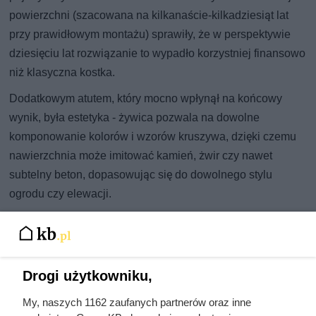
powierzchni (szacowana na kilkanaście-kilkadziesiąt lat
przy prawidłowym montażu) sprawiły, że w perspektywie
dziesięciu lat rozwiązanie to wypadło korzystniej finansowo
niż klasyczna kostka.
Dodatkowym atutem, który mocno wpłynął na końcowy
wynik, była estetyka - żywica pozwala na dowolne
komponowanie kolorów i wzorów kruszywa, dzięki czemu
nawierzchnia może imitować kamień, żwir czy nawet
subtelny beton, dopasowując się do dowolnego stylu
ogrodu czy elewacji.
Drogi użytkowniku,
My, naszych 1162 zaufanych partnerów oraz inne