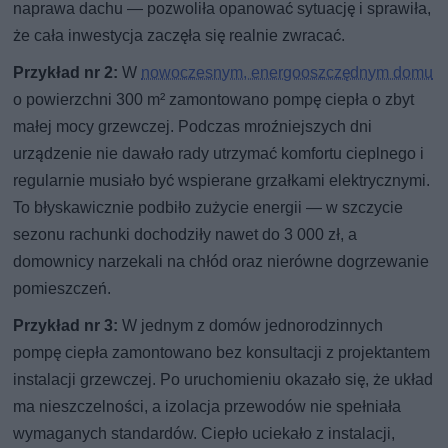
naprawa dachu — pozwoliła opanować sytuację i sprawiła,
że cała inwestycja zaczęła się realnie zwracać.
Przykład nr 2:
W
nowoczesnym, energooszczędnym domu
o powierzchni 300 m² zamontowano pompę ciepła o zbyt
małej mocy grzewczej. Podczas mroźniejszych dni
urządzenie nie dawało rady utrzymać komfortu cieplnego i
regularnie musiało być wspierane grzałkami elektrycznymi.
To błyskawicznie podbiło zużycie energii — w szczycie
sezonu rachunki dochodziły nawet do 3 000 zł, a
domownicy narzekali na chłód oraz nierówne dogrzewanie
pomieszczeń.
Przykład nr 3:
W jednym z domów jednorodzinnych
pompę ciepła zamontowano bez konsultacji z projektantem
instalacji grzewczej. Po uruchomieniu okazało się, że układ
ma nieszczelności, a izolacja przewodów nie spełniała
wymaganych standardów. Ciepło uciekało z instalacji,