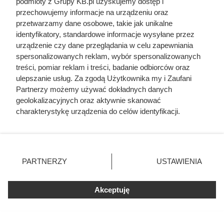
podmioty z Grupy KB.pl uzyskujemy dostęp i
przechowujemy informacje na urządzeniu oraz
przetwarzamy dane osobowe, takie jak unikalne
identyfikatory, standardowe informacje wysyłane przez
urządzenie czy dane przeglądania w celu zapewniania
spersonalizowanych reklam, wybór spersonalizowanych
treści, pomiar reklam i treści, badanie odbiorców oraz
W przypadku źle dobranej mocy pompy, urządzenie często
ulepszanie usług. Za zgodą Użytkownika my i Zaufani
wymaga kosztownego wspomagania grzałkami elektrycznymi, fot.
Partnerzy możemy używać dokładnych danych
Александр Марченко
geolokalizacyjnych oraz aktywnie skanować
charakterystykę urządzenia do celów identyfikacji.
Termomodernizacja i serwis
Ponieważ cenimy Twoją prywatność, prosimy o zgodę na
pompy ciepła
korzystanie z tych technologii poprzez kliknięcie
„Akceptuję”. Zgoda jest dobrowolna i zawsze możesz ją
W przypadku starszych budynków często warto zacząć od
zmienić/wycofać klikając przycisk ustawień prywatności
PARTNERZY
USTAWIENIA
znajdujący się w lewym dolnym rogu strony. Niektóre
solidnej termomodernizacji. Docieplenie ścian
rodzaje przetwarzania danych nie wymagają zgody
zewnętrznych i dachu, wymiana okien oraz drzwi, a także
użytkownika, ale masz prawo sprzeciwić się takiemu
Akceptuję
likwidacja mostków termicznych wyraźnie ograniczają
przetwarzaniu. Preferencje będą miały zastosowania tylko
straty ciepła. Im lepiej budynek zatrzymuje energię, tym
na tej witrynie.
efektywniej pracuje pompa ciepła i tym mniejsze są