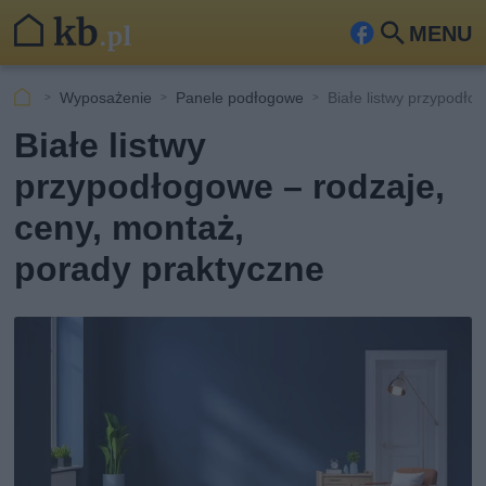
MENU
Fa
Szu
ceb
kaj
Wyposażenie
Panele podłogowe
Białe listwy przypodło
ook
Białe listwy
przypodłogowe – rodzaje,
ceny, montaż,
porady praktyczne