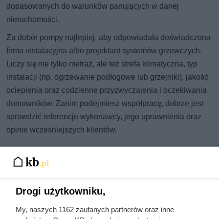
dopasowanych do warunków panujących w danej
nieruchomości.
Za dobór pompy najlepiej, aby odpowiadała doświadczona
firma instalacyjna albo projektant systemów grzewczych.
Liczy się nie tylko metraż, ale też strefa klimatyczna, typ
instalacji (np. ogrzewanie podłogowe lub grzejniki), jakość
ocieplenia oraz codzienne przyzwyczajenia i oczekiwania
domowników. Zanim podejmiesz współpracę, dobrze jest
sprawdzić referencje wykonawcy, jego uprawnienia oraz
opinie wcześniejszych klientów.
Drogi użytkowniku,
My, naszych 1162 zaufanych partnerów oraz inne