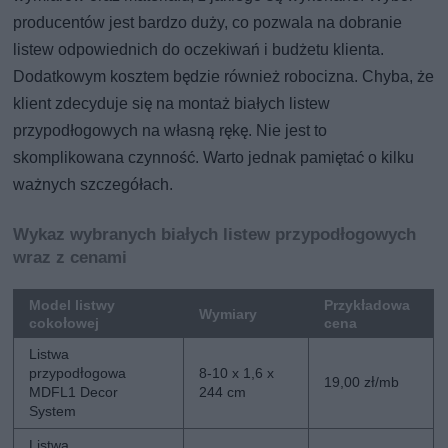
producentów jest bardzo duży, co pozwala na dobranie
listew odpowiednich do oczekiwań i budżetu klienta.
Dodatkowym kosztem będzie również robocizna. Chyba, że
klient zdecyduje się na montaż białych listew
przypodłogowych na własną rękę. Nie jest to
skomplikowana czynność. Warto jednak pamiętać o kilku
ważnych szczegółach.
Wykaz wybranych białych listew przypodłogowych
wraz z cenami
Model listwy
Przykładowa
Wymiary
cokołowej
cena
Listwa
przypodłogowa
8-10 x 1,6 x
19,00 zł/mb
MDFL1 Decor
244 cm
System
Listwa