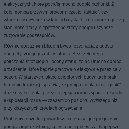
elektrycznych, które potrafią mocno podbić rachunki. Z
kolei pompa przewymiarowana często „taktuje”, czyli
włącza się i wyłącza w krótkich cyklach, co oznacza gorszą
stabilność pracy, niepotrzebne straty energii i szybsze
zużywanie podzespołów.
Równie poważnym błędem bywa rezygnacja z audytu
energetycznego przed instalacją. Bez rzetelnego
policzenia strat ciepła i oceny stanu izolacji trudno dobrać
urządzenie, które będzie pracowało efektywnie przez cały
sezon. W starszych, słabo ocieplonych budynkach brak
termomodernizacji sprawia, że pompa ciepła musi „gonić”
duże ubytki ciepła, przez co jej sprawność spada, a koszty
eksploatacji rosną — czasem do poziomu wyższego niż
przy klasycznych źródłach ogrzewania.
Problemy może też powodować niepasujące połączenie
pompy ciepła z istniejącą instalacją grzewczą. Najlepsze