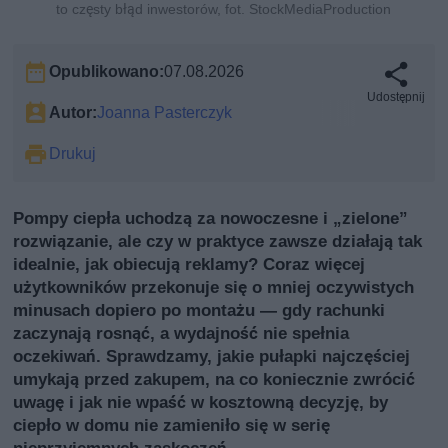
to częsty błąd inwestorów, fot. StockMediaProduction
Opublikowano:
07.08.2026
Udostępnij
Autor:
Joanna Pasterczyk
Drukuj
Pompy ciepła uchodzą za nowoczesne i „zielone”
rozwiązanie, ale czy w praktyce zawsze działają tak
idealnie, jak obiecują reklamy? Coraz więcej
użytkowników przekonuje się o mniej oczywistych
minusach dopiero po montażu — gdy rachunki
zaczynają rosnąć, a wydajność nie spełnia
oczekiwań. Sprawdzamy, jakie pułapki najczęściej
umykają przed zakupem, na co koniecznie zwrócić
uwagę i jak nie wpaść w kosztowną decyzję, by
ciepło w domu nie zamieniło się w serię