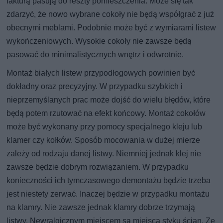
fakturą pasują do reszty pomieszczenia. Może się tak
zdarzyć, że nowo wybrane cokoły nie będą współgrać z już
obecnymi meblami. Podobnie może być z wymiarami listew
wykończeniowych. Wysokie cokoły nie zawsze będą
pasować do minimalistycznych wnętrz i odwrotnie.
Montaż białych listew przypodłogowych powinien być
dokładny oraz precyzyjny. W przypadku szybkich i
nieprzemyślanych prac może dojść do wielu błędów, które
będą potem rzutować na efekt końcowy. Montaż cokołów
może być wykonany przy pomocy specjalnego kleju lub
klamer czy kołków. Sposób mocowania w dużej mierze
zależy od rodzaju danej listwy. Niemniej jednak klej nie
zawsze będzie dobrym rozwiązaniem. W przypadku
konieczności ich tymczasowego demontażu będzie trzeba
jest niestety zerwać. Inaczej będzie w przypadku montażu
na klamry. Nie zawsze jednak klamry dobrze trzymają
listwy. Newralgicznym miejscem są miejsca styku ścian. Ze