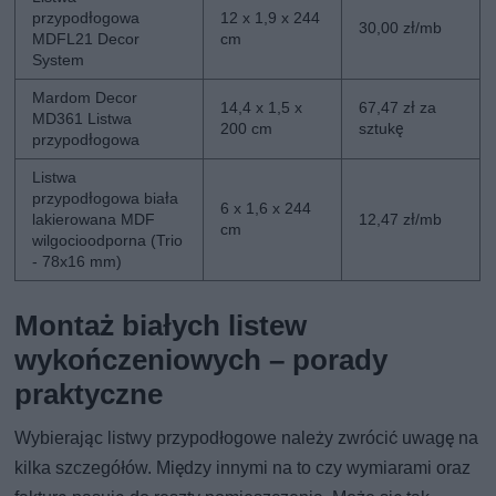
przypodłogowa
12 x 1,9 x 244
30,00 zł/mb
MDFL21 Decor
cm
System
Mardom Decor
14,4 x 1,5 x
67,47 zł za
MD361 Listwa
200 cm
sztukę
przypodłogowa
Listwa
przypodłogowa biała
6 x 1,6 x 244
lakierowana MDF
12,47 zł/mb
cm
wilgocioodporna (Trio
- 78x16 mm)
Montaż białych listew
wykończeniowych – porady
praktyczne
Wybierając listwy przypodłogowe należy zwrócić uwagę na
kilka szczegółów. Między innymi na to czy wymiarami oraz