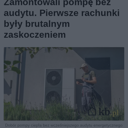
Zamontowali pompę bez
audytu. Pierwsze rachunki
były brutalnym
zaskoczeniem
Dobór pompy ciepła bez wcześniejszego audytu energetycznego