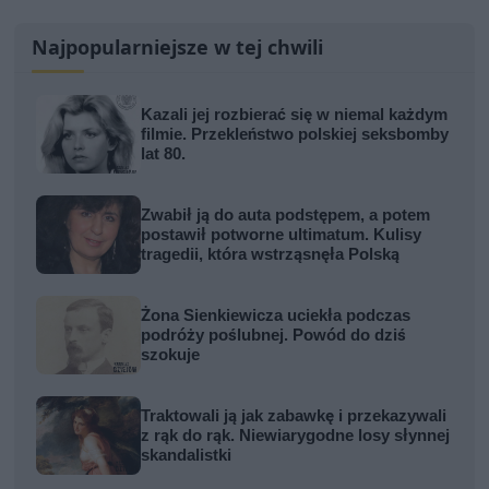
Najpopularniejsze w tej chwili
Kazali jej rozbierać się w niemal każdym
filmie. Przekleństwo polskiej seksbomby
lat 80.
Zwabił ją do auta podstępem, a potem
postawił potworne ultimatum. Kulisy
tragedii, która wstrząsnęła Polską
Żona Sienkiewicza uciekła podczas
podróży poślubnej. Powód do dziś
szokuje
Traktowali ją jak zabawkę i przekazywali
z rąk do rąk. Niewiarygodne losy słynnej
skandalistki