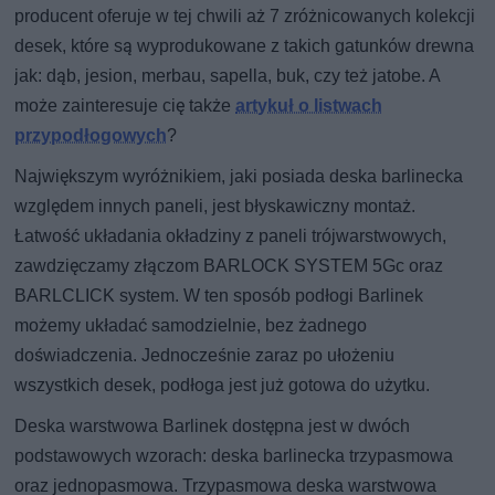
producent oferuje w tej chwili aż 7 zróżnicowanych kolekcji
desek, które są wyprodukowane z takich gatunków drewna
jak: dąb, jesion, merbau, sapella, buk, czy też jatobe. A
może zainteresuje cię także
artykuł o listwach
przypodłogowych
?
Największym wyróżnikiem, jaki posiada deska barlinecka
względem innych paneli, jest błyskawiczny montaż.
Łatwość układania okładziny z paneli trójwarstwowych,
zawdzięczamy złączom BARLOCK SYSTEM 5Gc oraz
BARLCLICK system. W ten sposób podłogi Barlinek
możemy układać samodzielnie, bez żadnego
doświadczenia. Jednocześnie zaraz po ułożeniu
wszystkich desek, podłoga jest już gotowa do użytku.
Deska warstwowa Barlinek dostępna jest w dwóch
podstawowych wzorach: deska barlinecka trzypasmowa
oraz jednopasmowa. Trzypasmowa deska warstwowa