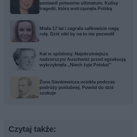
postawił potworne ultimatum. Kulisy
tragedii, która wstrząsnęła Polską
Miała 17 lat i zagrała całkowicie nagą
rolę. Dziś nikt by na to nie pozwolił
Kat w spódnicy. Najokrutniejsza
nadzorczyni Auschwitz przed egzekucją
wykrzyknęła „Niech żyje Polska!”
Żona Sienkiewicza uciekła podczas
podróży poślubnej. Powód do dziś
szokuje
Czytaj także: