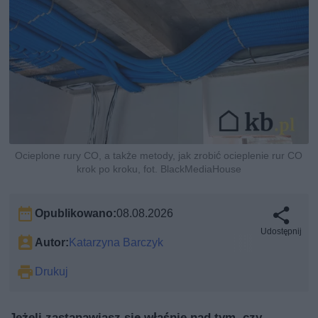
Ocieplone rury CO, a także metody, jak zrobić ocieplenie rur CO
krok po kroku, fot. BlackMediaHouse
Opublikowano:
08.08.2026
Udostępnij
Autor:
Katarzyna Barczyk
Drukuj
Jeżeli zastanawiasz się właśnie nad tym, czy