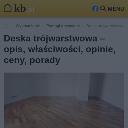
MENU
Fa
Szu
ceb
kaj
Wyposażenie
Podłogi drewniane
Deska trójwarstwowa: o
ook
Deska trójwarstwowa –
opis, właściwości, opinie,
ceny, porady