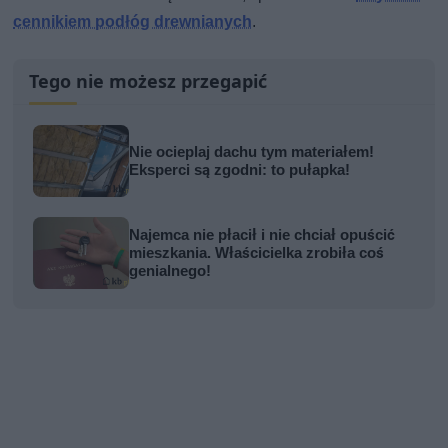
cennikiem podłóg drewnianych
.
Tego nie możesz przegapić
Nie ocieplaj dachu tym materiałem!
Eksperci są zgodni: to pułapka!
Najemca nie płacił i nie chciał opuścić
mieszkania. Właścicielka zrobiła coś
genialnego!