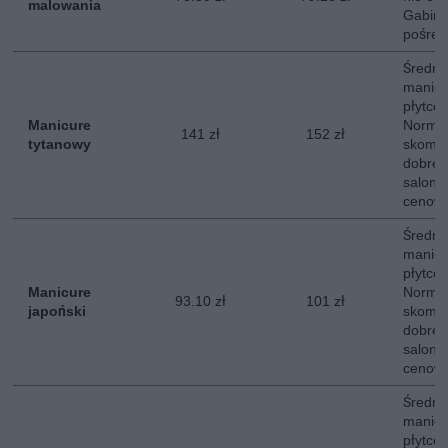
malowania
Gabine
pośred
Średni
manicu
płytce 
Manicure
Normal
141 zł
152 zł
tytanowy
skompl
dobrej 
salon z
cenowe
Średni
manicu
płytce 
Manicure
Normal
93.10 zł
101 zł
japoński
skompl
dobrej 
salon z
cenowe
Średni
manicu
płytce 