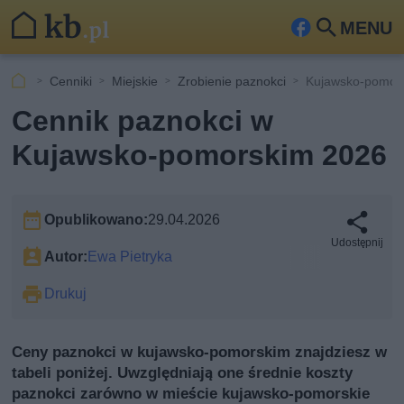
MENU
Fa
Szu
ceb
kaj
Cenniki
Miejskie
Zrobienie paznokci
Kujawsko-pomor
ook
Cennik paznokci w
Kujawsko-pomorskim 2026
Opublikowano:
29.04.2026
Udostępnij
Autor:
Ewa Pietryka
Drukuj
Ceny paznokci w kujawsko-pomorskim znajdziesz w
tabeli poniżej. Uwzględniają one średnie koszty
paznokci zarówno w mieście kujawsko-pomorskie