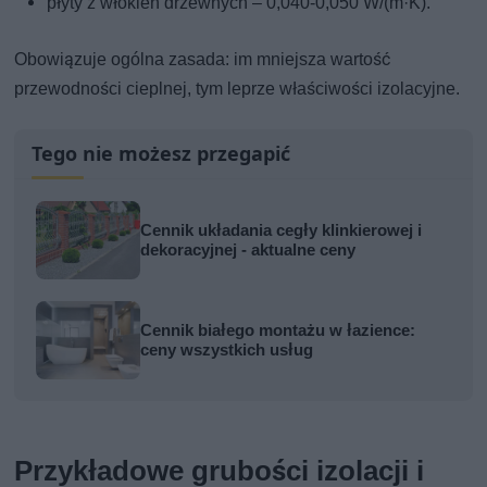
płyty z włókien drzewnych – 0,040-0,050 W/(m·K).
Obowiązuje ogólna zasada: im mniejsza wartość
przewodności cieplnej, tym leprze właściwości izolacyjne.
Tego nie możesz przegapić
Cennik układania cegły klinkierowej i
dekoracyjnej - aktualne ceny
Cennik białego montażu w łazience:
ceny wszystkich usług
Przykładowe grubości izolacji i