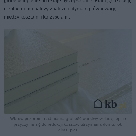
grube ocieplenie przestaje być opłacalne. Planując izolację
cieplną domu należy znaleźć optymalną równowagę
między kosztami i korzyściami.
Wbrew pozorom, nadmierna grubość warstwy izolacyjnej nie
przyczynia się do redukcji kosztów utrzymania domu, fot.
dima_pics