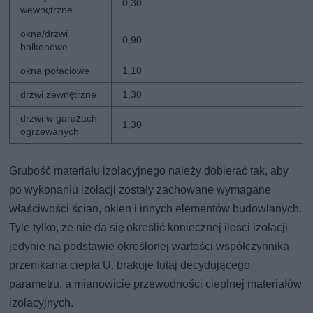
0,30
wewnętrzne
okna/drzwi
0,90
balkonowe
okna połaciowe
1,10
drzwi zewnętrzne
1,30
drzwi w garażach
1,30
ogrzewanych
Grubość materiału izolacyjnego należy dobierać tak, aby
po wykonaniu izolacji zostały zachowane wymagane
właściwości ścian, okien i innych elementów budowlanych.
Tyle tylko, że nie da się określić koniecznej ilości izolacji
jedynie na podstawie określonej wartości współczynnika
przenikania ciepła U. brakuje tutaj decydującego
parametru, a mianowicie przewodności cieplnej materiałów
izolacyjnych.