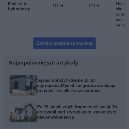
Manicure
Normal
111 zł
120 zł
hybrydowy
skompl
dobrej 
salon z
cenowe
Zamów bezpłatną wycenę
Najpopularniejsze artykuły
Sąsiad dołożył kolejne 10 cm
styropianu. Myślał, że grubsza izolacja
przyniesie wielkie oszczędności
Po 15 latach zdjęli fragment elewacji. To,
co zastali pod styropianem, zaskoczyło
nawet wykonawcę