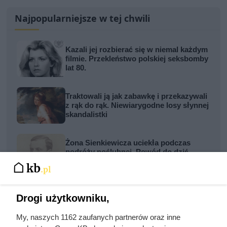
Najpopularniejsze w tej chwili
Kazali jej rozbierać się w niemal każdym
filmie. Przekleństwo polskiej seksbomby
lat 80.
Traktowali ją jak zabawkę i przekazywali
z rąk do rąk. Niewiarygodne losy słynnej
skandalistki
Żona Sienkiewicza uciekła podczas
podróży poślubnej. Powód do dziś
szokuje
Zginął z rąk kobiety, którą próbował
Drogi użytkowniku,
zgwałcić. Historia polskiego władcy
zaskakuje
My, naszych 1162 zaufanych partnerów oraz inne