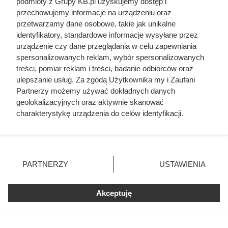
podmioty z Grupy KB.pl uzyskujemy dostęp i
Zrobili z żony cesarza „nierządnicę” i
przechowujemy informacje na urządzeniu oraz
przypisali jej 25 mężczyzn jednej nocy.
przetwarzamy dane osobowe, takie jak unikalne
Tak Rzym pozbył się zbyt ambitnej
identyfikatory, standardowe informacje wysyłane przez
kobiety
urządzenie czy dane przeglądania w celu zapewniania
spersonalizowanych reklam, wybór spersonalizowanych
treści, pomiar reklam i treści, badanie odbiorców oraz
ulepszanie usług. Za zgodą Użytkownika my i Zaufani
Czytaj także:
Partnerzy możemy używać dokładnych danych
geolokalizacyjnych oraz aktywnie skanować
Cennik usług remontowych 2026 - mamy
charakterystykę urządzenia do celów identyfikacji.
najświeższe ceny
Ponieważ cenimy Twoją prywatność, prosimy o zgodę na
korzystanie z tych technologii poprzez kliknięcie
„Akceptuję”. Zgoda jest dobrowolna i zawsze możesz ją
Cennik gładzi gipsowej i szpachlowania ścian w
zmienić/wycofać klikając przycisk ustawień prywatności
całej Polsce
PARTNERZY
USTAWIENIA
znajdujący się w lewym dolnym rogu strony. Niektóre
rodzaje przetwarzania danych nie wymagają zgody
Cennik układania kostki brukowej - robocizna i
użytkownika, ale masz prawo sprzeciwić się takiemu
Akceptuję
materiał
przetwarzaniu. Preferencje będą miały zastosowania tylko
na tej witrynie.