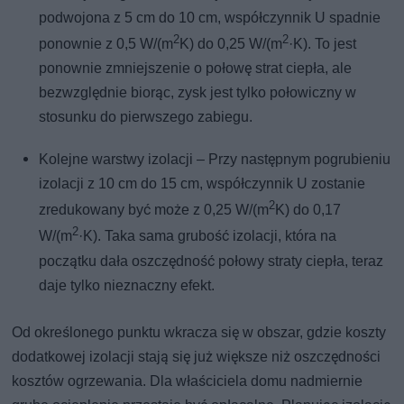
podwojona z 5 cm do 10 cm, współczynnik U spadnie
2
2
ponownie z 0,5 W/(m
K) do 0,25 W/(m
·K). To jest
ponownie zmniejszenie o połowę strat ciepła, ale
bezwzględnie biorąc, zysk jest tylko połowiczny w
stosunku do pierwszego zabiegu.
Kolejne warstwy izolacji – Przy następnym pogrubieniu
izolacji z 10 cm do 15 cm, współczynnik U zostanie
2
zredukowany być może z 0,25 W/(m
K) do 0,17
2
W/(m
·K). Taka sama grubość izolacji, która na
początku dała oszczędność połowy straty ciepła, teraz
daje tylko nieznaczny efekt.
Od określonego punktu wkracza się w obszar, gdzie koszty
dodatkowej izolacji stają się już większe niż oszczędności
kosztów ogrzewania. Dla właściciela domu nadmiernie