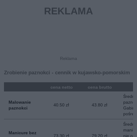
Zrobienie paznokci - cennik w kujawsko-pomorskim
mna
cena netto
cena brutto
Średni
Malowanie
paznok
40.50 zł
43.80 zł
paznokci
Gabine
pośred
Średni
manicu
Manicure bez
73.30 zł
79.20 zł
nie ob